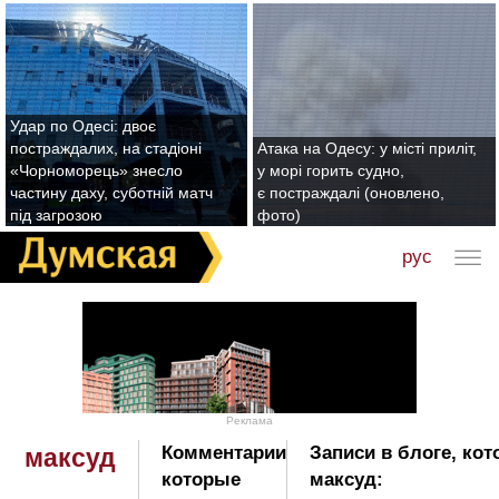
Удар по Одесі: двоє
постраждалих, на стадіоні
Атака на Одесу: у місті приліт,
«Чорноморець» знесло
у морі горить судно,
частину даху, суботній матч
є постраждалі (оновлено,
під загрозою
фото)
рус
Реклама
Комментарии
Записи в блоге, ко
максуд
которые
максуд: