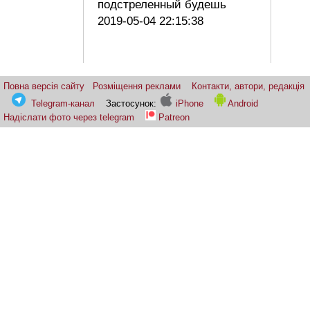
подстреленный будешь
2019-05-04 22:15:38
Повна версія сайту
Розміщення реклами
Контакти, автори, редакція
Telegram-канал
Застосунок:
iPhone
Android
Надіслати фото через telegram
Patreon