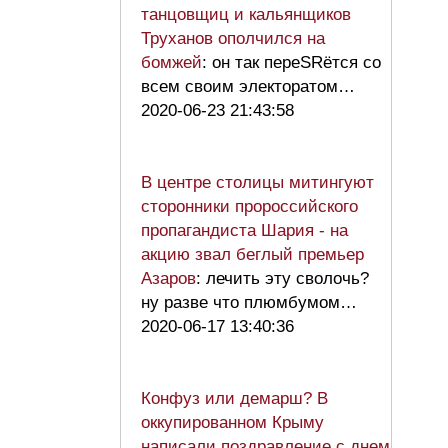
танцовщиц и кальянщиков
Труханов ополчился на
бомжей
: он так переSRётся со
всем своим электоратом…
2020-06-23 21:43:58
В центре столицы митингуют
сторонники пророссийского
пропагандиста Шария - на
акцию звал беглый премьер
Азаров
: лечить эту сволочь?
ну разве что плюмбумом…
2020-06-17 13:40:36
Конфуз или демарш? В
оккупированном Крыму
написали поздравление с днем