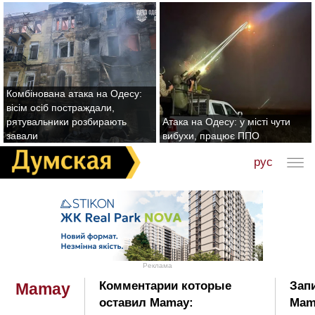
Комбінована атака на Одесу:
вісім осіб постраждали,
рятувальники розбирають
Атака на Одесу: у місті чути
завали
вибухи, працює ППО
рус
Реклама
Комментарии которые
Зап
Mamay
оставил Mamay:
Mam