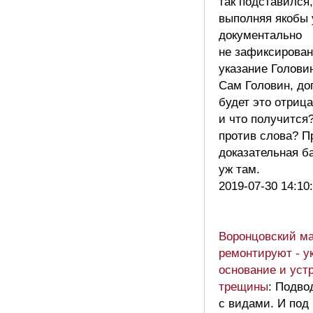
так подставился,
выполняя якобы 
документально
не зафиксирован
указание Голови
Сам Головин, до
будет это отрица
и что получится
против слова? П
доказательная ба
уж там.
2019-07-30 14:10
Воронцовский ма
ремонтируют - у
основание и уст
трещины
: Подво
с видами. И под