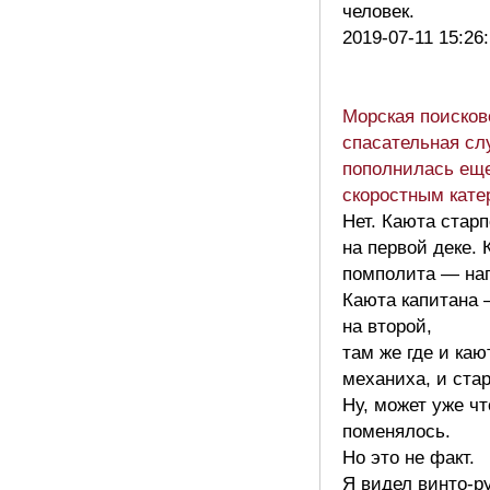
человек.
2019-07-11 15:26
Морская поисков
спасательная сл
пополнилась ещ
скоростным кате
Нет. Каюта стар
на первой деке. 
помполита — нап
Каюта капитана
на второй,
там же где и каю
механиха, и ста
Ну, может уже чт
поменялось.
Но это не факт.
Я видел винто-р