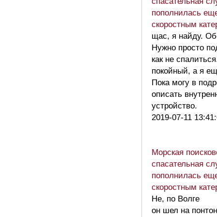
спасательная сл
пополнилась ещ
скоростным кате
щас, я найду. О
Нужно просто по
как не спалиться
покойный, а я ещ
Пока могу в под
описать внутрен
устройство.
2019-07-11 13:41
Морская поисков
спасательная сл
пополнилась ещ
скоростным кате
Не, по Волге
он шел на понтон