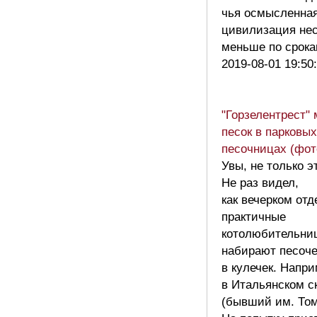
чья осмысленна
цивилизация не
меньше по срок
2019-08-01 19:50
"Горзелентрест" 
песок в парковых
песочницах (фот
Увы, не только э
Не раз видел,
как вечерком от
практичные
котолюбительни
набирают песоче
в кулечек. Напр
в Итальянском с
(бывший им. Том