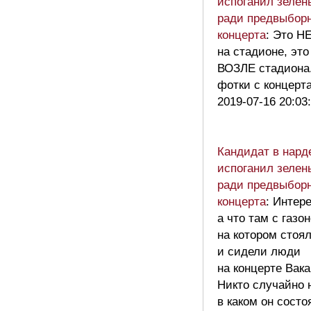
испоганил зелен
ради предвыборн
концерта
: Это Н
на стадионе, эт
ВОЗЛЕ стадиона.
фотки с концерт
2019-07-16 20:03
Кандидат в нард
испоганил зелен
ради предвыборн
концерта
: Интер
а что там с газо
на котором стоя
и сидели люди
на концерте Вак
Никто случайно н
в каком он состо