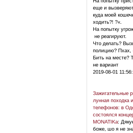
На попытку прис
еще и вызверяют
куда моей кошеч
ходить?! ?«.
На попытку угро
не реагируют.
Что делать? Выз
полицию? Пхах,
Бить на месте? 
не вариант
2019-08-01 11:56
Зажигательные 
лунная походка 
телефонов: в Од
состоялся конце
MONATIKа
: Дяку
боже, шо я не з