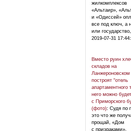
жилкомплексов
«Альтаир», «Аль
и «Одиссей» опл
все под ключ, а 
или государство
2019-07-31 17:44
Вместо руин хл
складов на
Ланжероновском 
построят "отель
апартаментного т
него можно буде
с Приморского б
(фото)
: Судя по
это что же полу
прощай, «Дом
с призраками»,