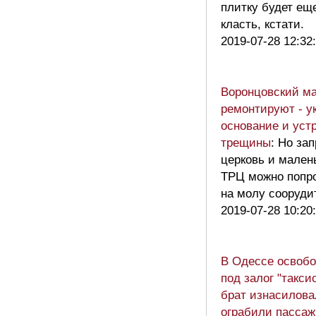
плитку будет ещ
класть, кстати.
2019-07-28 12:32
Воронцовский ма
ремонтируют - у
основание и уст
трещины
: Но зап
церковь и мален
ТРЦ можно попр
на молу сооруд
2019-07-28 10:20
В Одессе освоб
под залог "таксис
брат изнасилова
ограбили пассаж