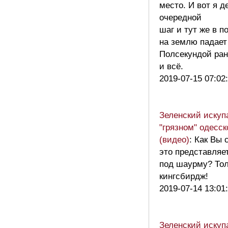
место. И вот я 
очередной
шаг и тут же в п
на землю падает
Полсекундой ра
и всё.
2019-07-15 07:02
Зеленский искуп
"грязном" одесс
(видео)
: Как Вы 
это представляе
под шаурму? Тол
кингсбирдж!
2019-07-14 13:01
Зеленский искуп