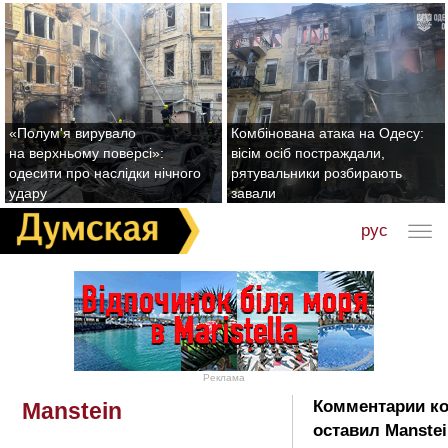
«Полум'я вирувало
Комбінована атака на Одесу:
на верхньому поверсі»:
вісім осіб постраждали,
одесити про наслідки нічного
рятувальники розбирають
удару
завали
рус
Реклама
Комментарии к
Manstein
оставил Manstei