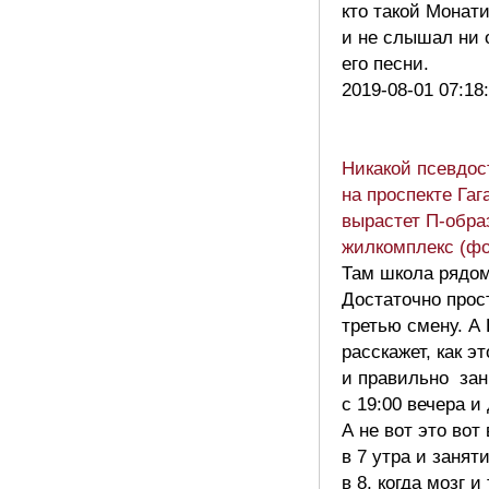
кто такой Монати
и не слышал ни 
его песни.
2019-08-01 07:18
Никакой псевдос
на проспекте Гаг
вырастет П-обра
жилкомплекс (фо
Там школа рядом
Достаточно прос
третью смену. А
расскажет, как э
и правильно за
с 19:00 вечера и
А не вот это вот
в 7 утра и занят
в 8, когда мозг и