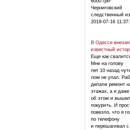
6000 грн*
Черниговский
следственный и
2019-07-16 11:37
В Одессе внезап
известный исто
Еще как свалитс
Мне на голову
лет 10 назад чут
лом не упал. Ра
делали ремонт н
этажах, а я даже
об этом и вышел
покурить. И прос
повезло, что я г
по телефону
и перешагивал с