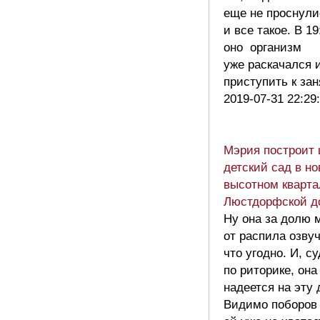
еще не проснули
и все такое. В 1
оно организм
уже раскачался и
приступить к за
2019-07-31 22:29
Мэрия построит 
детский сад в н
высотном кварта
Люстдорфской д
Ну она за долю 
от распила озву
что угодно. И, с
по риторике, она
надеется на эту 
Видимо поборов