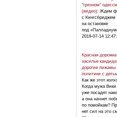
"грязном" одесс
(видео)
: Ждем ф
с Кингсбриджем
на остановке
под «Палладиу
2019-07-14 12:47
Красная дорожк
засилье кандида
дорогие пижамы
политики с деть
Как же этот колх
Когда мужа Вики
уже посадят нак
а она начнет поб
по помойкам? Пр
нет сил на это с