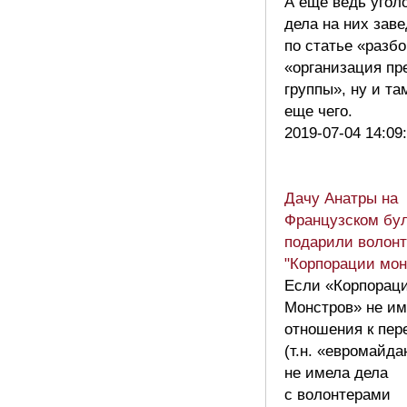
А еще ведь угол
дела на них заве
по статье «разбо
«организация пр
группы», ну и та
еще чего.
2019-07-04 14:09
Дачу Анатры на
Французском бу
подарили волонт
"Корпорации мон
Если «Корпорац
Монстров» не им
отношения к пер
(т.н. «евромайда
не имела дела
с волонтерами