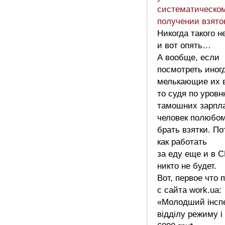
систематическо
получении взято
Никогда такого н
и вот опять…
А вообще, если
посмотреть иног
мелькающие их в
то судя по уров
тамошних зарпла
человек полюбом
брать взятки. П
как работать
за еду еще и в 
никто не будет.
Вот, первое что 
с сайта work.ua:
«Молодший інсп
відділу режиму і