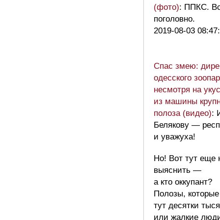
(фото)
: ППКС. В
поголовно.
2019-08-03 08:47
Спас змею: дире
одесского зоопар
несмотря на уку
из машины крупн
полоза (видео)
: 
Белякову — респе
и уважуха!
Но! Вот тут еще
выяснить —
а кто оккупант?
Полозы, которые
тут десятки тыся
или жалкие люд