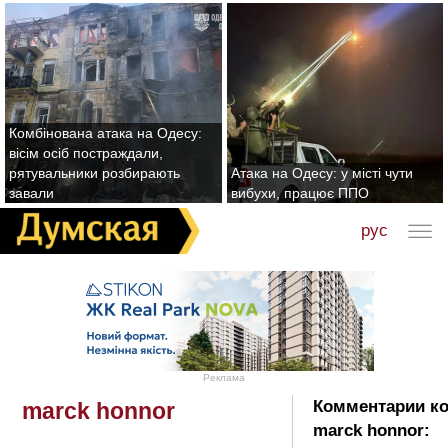
Комбінована атака на Одесу:
вісім осіб постраждали,
рятувальники розбирають
Атака на Одесу: у місті чути
завали
вибухи, працює ППО
рус
Реклама
Комментарии ко
marck honnor
marck honnor: