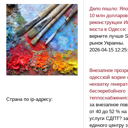
Дело пошло: Яп
10 млн долларов 
реконструкции И
моста в Одессе
:
верните лучше So
рынок Украины.
2026-04-15 12:25
Внезапное прозр
одесской мэрии
нехватку генера
бесперебойного
теплоснабжения
Страна по ip-адресу:
за внезапное по
от 40 до 52 % н
услуги СДПТ? за
единого центру 