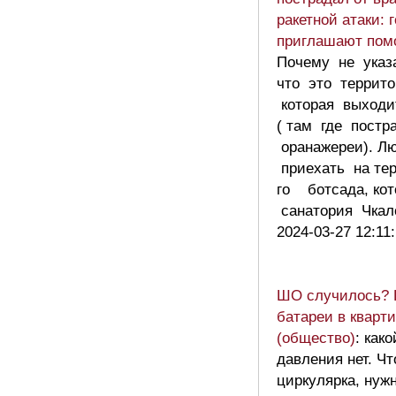
ракетной атаки: 
приглашают помо
Почему не указ
что это террито
которая выходи
( там где постр
оранажереи). Л
приехать на те
го ботсада, ко
санатория Чка
2024-03-27 12:11
ШО случилось? 
батареи в кварт
(общество)
: как
давления нет. Ч
циркулярка, нуж