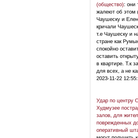
(общество)
: они
жалеют об этом 
Чаушеску и Елен
кричали Чаушеск
т.е Чаушеску и н
стране как Румы
спокойно остави
оставить открыт
в квартире. Т.к з
для всех, а не к
2023-11-22 12:55
Удар по центру 
Худмузее постра
залов, для жите
поврежденных д
оперативный шт
могут получить 