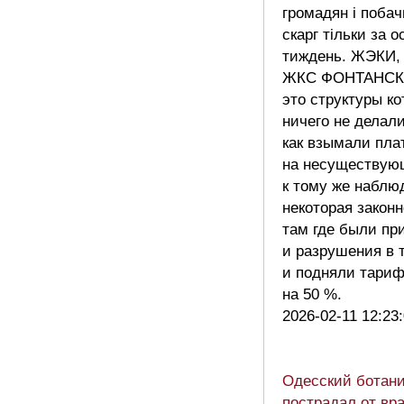
громадян і побач
скарг тільки за о
тиждень. ЖЭКИ,
ЖКС ФОНТАНС
это структуры ко
ничего не делали
как взымали пла
на несуществую
к тому же наблю
некоторая закон
там где были пр
и разрушения в 
и подняли тариф
на 50 %.
2026-02-11 12:23
Одесский ботани
пострадал от вр