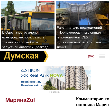
Ракетні атаки, пошкоджений
В Одесі знеструмлено
«Чорноморець» та скандал
електротранспорт: замість
із полковником СБУ:
трамваїв і тролейбусів
що найчастіше читали цього
запустили автобуси (розклад)
тижня
рус
Реклама
Комментарии к
МаринаZol
оставила Марин