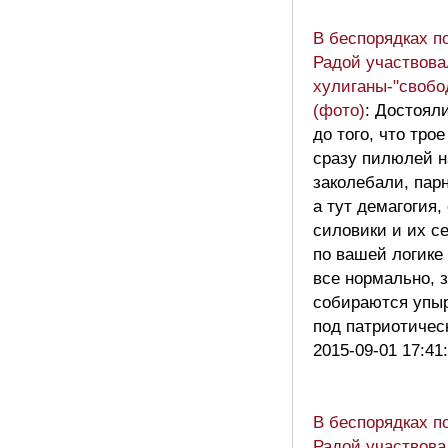
В беспорядках п
Радой участвова
хулиганы-"свобо
(фото)
: Достоял
до того, что тро
сразу пилюлей н
заколебали, пар
а тут демагогия,
силовики и их с
по вашей логике
все нормально, 
собираются упыр
под патриотиче
2015-09-01 17:41
В беспорядках п
Радой участвова