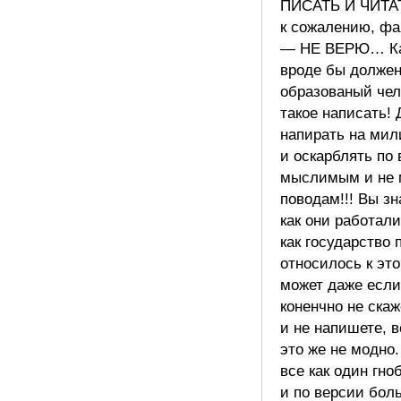
ПИСАТЬ И ЧИТАТ
к сожалению, фа
— НЕ ВЕРЮ… Ка
вроде бы должен
образованый чел
такое написать! 
напирать на ми
и оскарблять по
мыслимым и не
поводам!!! Вы зн
как они работали
как государство 
относилось к это
может даже если
коненчно не скаж
и не напишете, 
это же не модно
все как один гн
и по версии бол