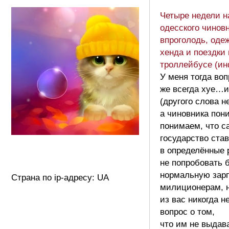
Четыре недели н
одесского чинов
впроголодь, одеж
хенда и поездки 
троллейбусе (ин
У меня тогда воп
же всегда хуе…
(другого слова н
а чиновника пон
понимаем, что с
государство ста
в определённые 
не попробовать 
нормальную зар
Страна по ip-адресу: UA
милиционерам, 
из вас никогда 
вопрос о том,
что им не выдав