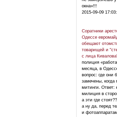
окна»!!!
2015-09-09 17:03
Соратники арест
Одессе евромай
обещают отомст
товарищей и "ст
с лица Кивалова
полиция «работа
месяца, в Одессе
вопрос: где они 
замечены, когда
митинги. Ответ: 
милиция в сторо
а эти где стоят?
а ну да, перед 
и фотоаппарата