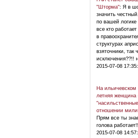
"Шторма"
: Я в ш
значить честный,
по вашей логике
все кто работает
в правоохраните
структурах апри
взяточники, так 
исключения??!!
2015-07-08 17:35
На ильичевском 
летняя женщина
"насильственные
отношении мили
Прям все ты знае
голова работает!!
2015-07-08 14:57