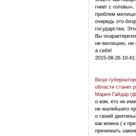
гнеет с головы»,
проблем милици
очередь это без
государства. Эт
Вы охарактеризо
ни милицию, ни
а себя!
2015-08-26 10:41
Вице-губернато
области станет 
Мария Гайдар (ф
о ком, кто не им
ни малейшего п
о своей деятель
как можна ( к пр
принимать закон