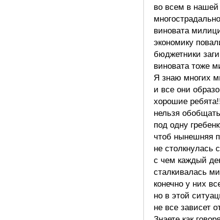
во всем в нашей
многострадально
виновата милици
экономику повал
бюджетники заги
виновата тоже м
Я знаю многих 
и все они образ
хорошие ребята!!
нельзя обобщать
под одну гребенк
чтоб нынешняя 
не столкнулась с
с чем каждый де
сталкивалась ми
конечно у них вс
но в этой ситуа
не все зависет о
Знаете как говор