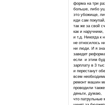
форма на три ра
больше, либо у
это убожище, ли
иди сам покупай
так же за свой сч
как и наручники,
и т.д. Никогда к
не относилось ни
ни люди. И я зн
заведет реформа
если и этим буд
зарплату в 3 тыс
и перестанут об
всем необходимы
ремонт машин м
проводили также
деньги, думаю,
что патрульные
чинят за бюджет