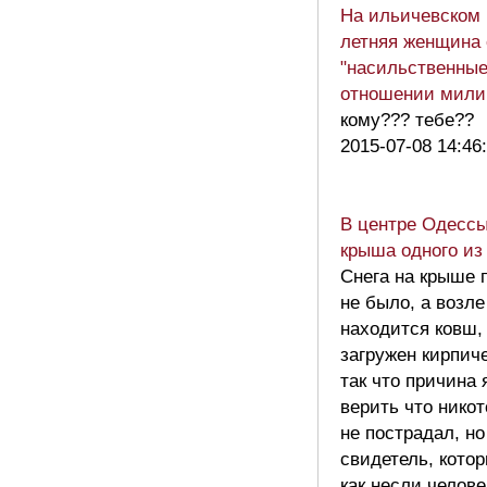
На ильичевском 
летняя женщина
"насильственные
отношении мили
кому??? тебе??
2015-07-08 14:46
В центре Одессы
крыша одного из
Снега на крыше 
не было, а возл
находится ковш,
загружен кирпич
так что причина 
верить что никот
не пострадал, но
свидетель, кото
как несли челове