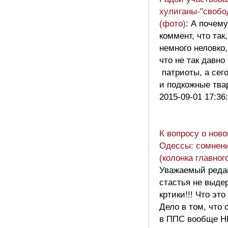
хулиганы-"свобо
(фото)
: А почем
коммент, что так
немного неловко,
что не так давно
патриоты, а сег
и подкожные тва
2015-09-01 17:36
К вопросу о нов
Одессы: сомнен
(колонка главног
Уважаемый реда
стастья не выде
кртики!!! Что это
Дело в том, что 
в ППС вообще 