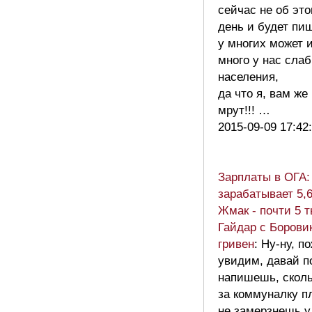
сейчас не об эт
день и будет пищ
у многих может и
много у нас сла
населения,
да что я, вам же
мрут!!! …
2015-09-09 17:42
Зарплаты в ОГА
зарабатывает 5,6
Жмак - почти 5 т
Гайдар с Борови
гривен
: Ну-ну, п
увидим, давай п
напишешь, сколь
за коммуналку п
не замерзнешь у