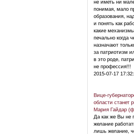
не иметь ни мал
понимая, мало п
образования, на
и понять как раб
какие механизмы 
печально когда ч
назначают тольк
за патриотизм и
в это роде, патр
не профессия!!!
2015-07-17 17:32
Вице-губернато
области станет 
Мария Гайдар (ф
Да как же Вы не 
желание работать
лишь желание, ч