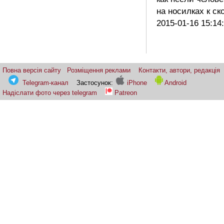
на носилках к с
2015-01-16 15:14
Повна версія сайту
Розміщення реклами
Контакти, автори, редакція
Telegram-канал
Застосунок:
iPhone
Android
Надіслати фото через telegram
Patreon