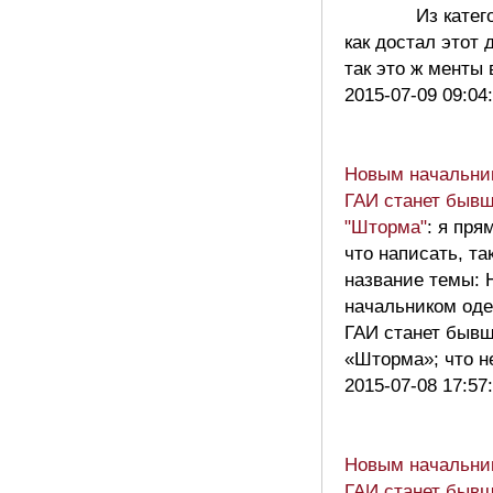
Из категор
как достал этот 
так это ж менты
2015-07-09 09:04
Новым начальни
ГАИ станет быв
"Шторма"
: я пря
что написать, та
название темы:
начальником оде
ГАИ станет быв
«Шторма»; что 
2015-07-08 17:57
Новым начальни
ГАИ станет быв