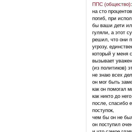
ППС (общество)
на сто процентов
погиб, при испол
бы ваши дети и
гуляли, а этот 
решил, что они 
угрозу, единств
который у меня 
вызывает уваже
(из политиков) э
не знаю всех дел
он мог быть заме
как он помогал 
как никто до него
после, спасибо е
поступок,
чем бы он не бы
он поступил оче
и что самое глав