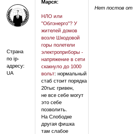
Марся:
Нет постов от
НЛО или
"Облэнерго"? У
жителей домов
возле Шкодовой
горы полетели
Страна
электроприборы -
по ip-
напряжение в сети
адресу:
скакнуло до 1000
UA
вольт
: нормальный
стаб стоит порядка
20тыс гривен,
не все себе могут
это себе
позволить.
На Слободке
другая фишка
там слабое