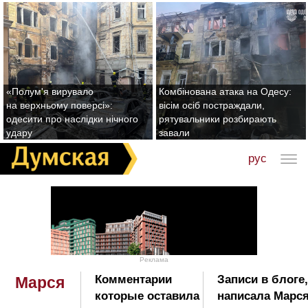
«Полум'я вирувало
Комбінована атака на Одесу:
на верхньому поверсі»:
вісім осіб постраждали,
одесити про наслідки нічного
рятувальники розбирають
удару
завали
рус
Реклама
Комментарии
Записи в блоге
Марся
которые оставила
написала Марся