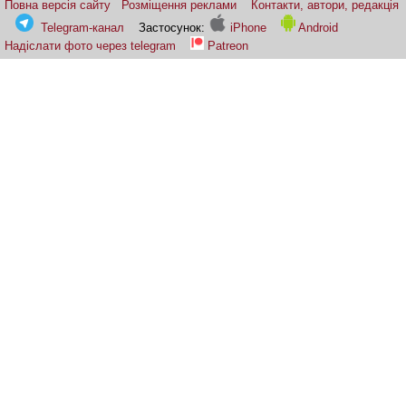
Повна версія сайту
Розміщення реклами
Контакти, автори, редакція
Telegram-канал
Застосунок:
iPhone
Android
Надіслати фото через telegram
Patreon