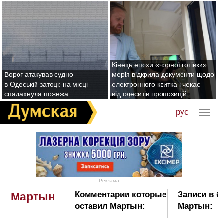
Кінець епохи «чорної готівки»:
Ворог атакував судно
мерія відкрила документи щодо
в Одеській затоці: на місці
електронного квитка і чекає
спалахнула пожежа
від одеситів пропозицій
рус
Реклама
Комментарии которые
Записи в 
Мартын
оставил Мартын:
Мартын: