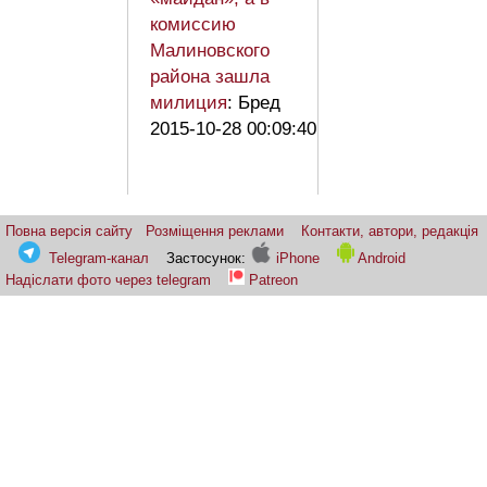
комиссию
Малиновского
района зашла
милиция
: Бред
2015-10-28 00:09:40
Повна версія сайту
Розміщення реклами
Контакти, автори, редакція
Telegram-канал
Застосунок:
iPhone
Android
Надіслати фото через telegram
Patreon