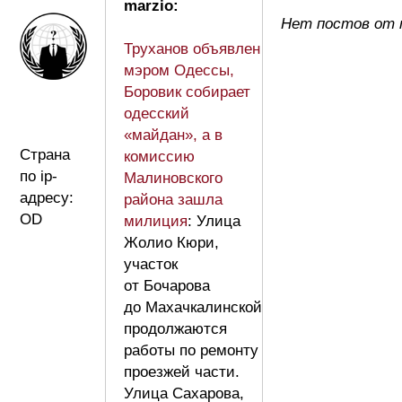
marzio:
Нет постов от 
Труханов объявлен
мэром Одессы,
Боровик собирает
одесский
«майдан», а в
Страна
комиссию
по ip-
Малиновского
адресу:
района зашла
OD
милиция
: Улица
Жолио Кюри,
участок
от Бочарова
до Махачкалинской
продолжаются
работы по ремонту
проезжей части.
Улица Сахарова,