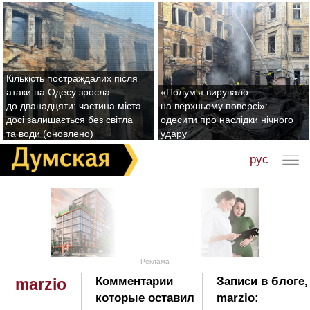
Кількість постраждалих після
атаки на Одесу зросла
«Полум'я вирувало
до дванадцяти: частина міста
на верхньому поверсі»:
досі залишається без світла
одесити про наслідки нічного
та води (оновлено)
удару
рус
Реклама
Комментарии
Записи в блоге
marzio
которые оставил
marzio: