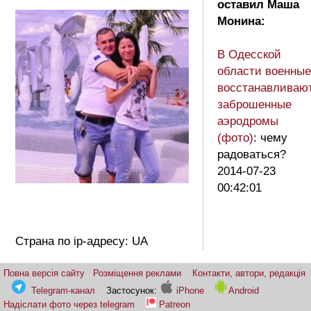
оставил Маша
Монина:
В Одесской
области военные
восстанавливаю
заброшенные
аэродромы
(фото)
: чему
радоваться?
2014-07-23
00:42:01
Страна по ip-адресу: UA
Повна версія сайту
Розміщення реклами
Контакти, автори, редакція
Telegram-канал
Застосунок:
iPhone
Android
Надіслати фото через telegram
Patreon