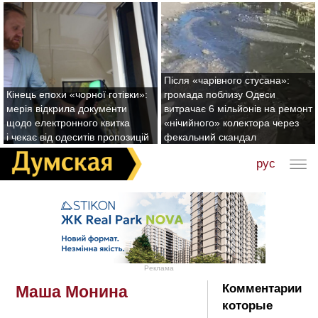
Після «чарівного стусана»:
Кінець епохи «чорної готівки»:
громада поблизу Одеси
мерія відкрила документи
витрачає 6 мільйонів на ремонт
щодо електронного квитка
«нічийного» колектора через
і чекає від одеситів пропозицій
фекальний скандал
рус
Реклама
Комментарии
Маша Монина
которые