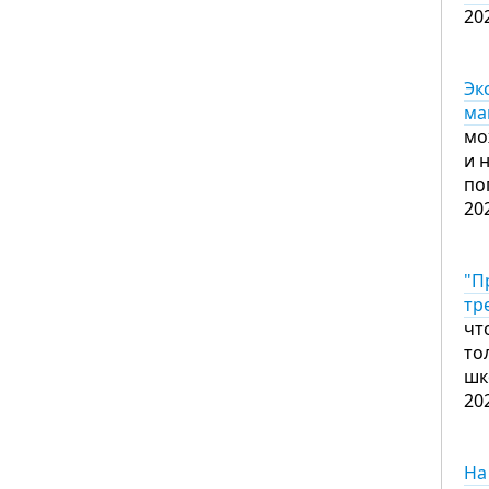
20
Эк
ма
мо
и 
по
20
"П
тр
чт
то
шк
20
На