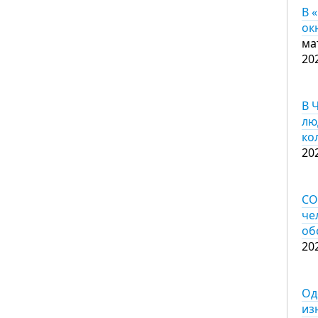
В 
ок
ма
20
В 
лю
ко
20
CO
че
об
20
Од
из