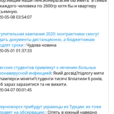
00р.нищие наши пенсионеры.всем бы иметь в семье
 каждого человека по 2600гр хотя бы и квартиру
сьемную.
20-05-08 03:54:07
тупительная кампания 2020: контрактники смогут
дать документы дистанционно, а бюджетникам
одлят сроки
: Чудова новина
20-05-01 01:37:33
есских студентов привлекут к лечению больных
ронавирусной инфекцией
: Який досвід?підлогу мити
 памперси міняти?студенти тисячі $платили 6 років,
б зараз заразитися та не вижити.
20-04-07 00:01:45
Черноморск прибудут украинцы из Турции: их тоже
правят на обсервацию
: Опять в южный наверно