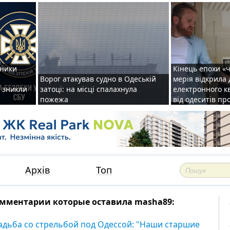
тники
Кінець епохи «ч
Ворог атакував судно в Одеській
мерія відкрила
: зникли
затоці: на місці спалахнула
електронного кв
пожежа
від одеситів пр
Архів
Топ
мментарии которые оставила masha89:
адьба со стрельбой под Одессой: "Наши старшие