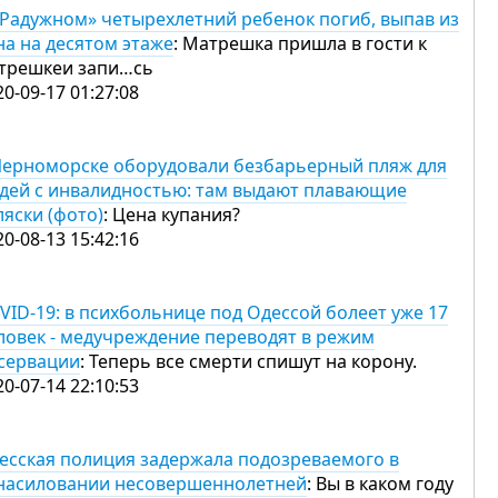
«Радужном» четырехлетний ребенок погиб, выпав из
на на десятом этаже
: Матрешка пришла в гости к
трешкеи запи…сь
20-09-17 01:27:08
Черноморске оборудовали безбарьерный пляж для
дей с инвалидностью: там выдают плавающие
ляски (фото)
: Цена купания?
20-08-13 15:42:16
VID-19: в психбольнице под Одессой болеет уже 17
ловек - медучреждение переводят в режим
сервации
: Теперь все смерти спишут на корону.
20-07-14 22:10:53
есская полиция задержала подозреваемого в
насиловании несовершеннолетней
: Вы в каком году