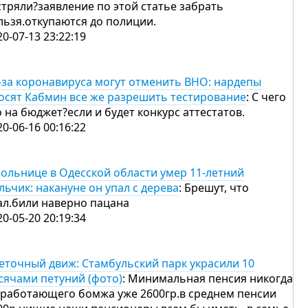
стряли?заявление по этой статье забрать
льзя.откупаются до полиции.
20-07-13 23:22:19
-за коронавируса могут отменить ВНО: нардепы
осят Кабмин все же разрешить тестирование
: С чего
о на бюджет?если и будет конкурс аттестатов.
20-06-16 00:16:22
больнице в Одесской области умер 11-летний
льчик: накануне он упал с дерева
: Брешут, что
ал.били наверно пацана
20-05-20 20:19:34
еточный движ: Стамбульский парк украсили 10
сячами петуний (фото)
: Минимальная пенсия никогда
 работающего бомжа уже 2600гр.в среднем пенсии