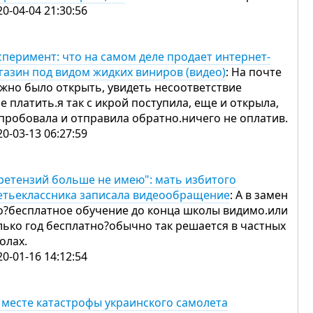
20-04-04 21:30:56
сперимент: что на самом деле продает интернет-
газин под видом жидких виниров (видео)
: На почте
жно было открыть, увидеть несоответствие
не платить.я так с икрой поступила, еще и открыла,
пробовала и отправила обратно.ничего не оплатив.
20-03-13 06:27:59
ретензий больше не имею": мать избитого
етьеклассника записала видеообращение
: А в замен
о?бесплатное обучение до конца школы видимо.или
лько год бесплатно?обычно так решается в частных
олах.
20-01-16 14:12:54
 месте катастрофы украинского самолета