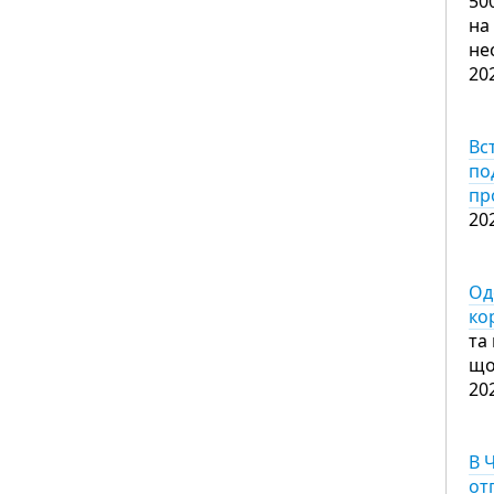
50
на
не
20
Вс
по
пр
20
Од
ко
та
що
20
В 
от