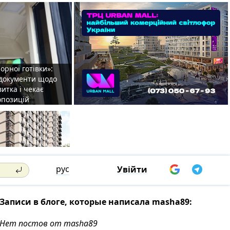
орної готівки»:
 документи щодо
итка і чекає
опозицій
рус
Увійти
Записи в блоге, которые написала masha89:
Нет постов от masha89