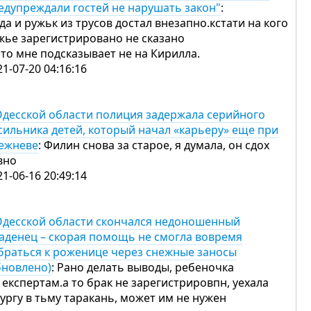
едупреждали гостей не нарушать закон"
:
 да и ружьк из трусов достал внезапно.кстати на кого
жье зарегистрировано не сказано
что мне подсказывает не на Кирилла.
21-07-20 04:16:16
Одесской области полиция задержала серийного
сильника детей, который начал «карьеру» еще при
ежневе
: Филин снова за старое, я думала, он сдох
вно
21-06-16 20:49:14
Одесской области скончался недоношенный
аденец – скорая помощь не смогла вовремя
браться к роженице через снежные заносы
бновлено)
: Рано делать выводы, ребеночка
 експертам.а то брак не зарегистрировпн, уехала
пургу в тьму таракань, может им не нужен