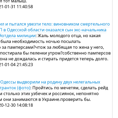
л тот малыш.
21-01-31 11:40:58
ил и пытался увезти тело: виновником смертельного
П в Одесской области оказался сын экс-начальника
йотдела милиции
: Жаль молодого отца, но какая
 была необходимость ночью посылать
о за памперсами?чтож за любящая то жена у него,
 постирала бы пеленки утром?собственно памперсов
 она не дождалась и стирать придется теперь долго.
21-01-04 21:45:23
 Одессы выдворили на родину двух нелегальных
гранток (фото)
: Пройтись по мечетям, сделать рейд
ам столько этих узбечек и россиянок, непонятно
м они занимаются в Украине.проверить бы.
20-12-30 14:08:18