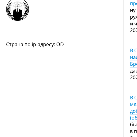
пр
ну
ру
и 
20
Страна по ip-адресу: OD
В 
на
Бр
да
20
В 
мл
до
(о
бы
в 