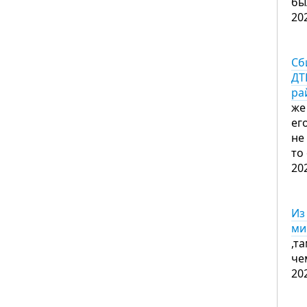
бы
20
Сб
ДТ
ра
же
ег
не
то
20
Из
ми
,т
че
20