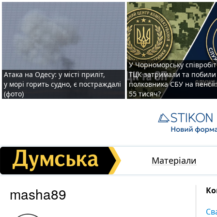
У Чорноморську співробі
Атака на Одесу: у місті приліт,
ТЦК затримали та побили
у морі горить судно, є постраждалі
полковника СБУ на пенсії
(фото)
55 тисяч?
Матеріали
masha89
Ко
Св