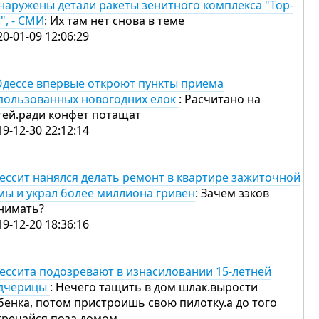
наружены детали ракеты зенитного комплекса "Тор-
", - СМИ
: Их там нет снова в теме
20-01-09 12:06:29
Одессе впервые откроют пункты приема
пользованных новогодних елок
: Расчитано на
тей.ради конфет потащат
19-12-30 22:12:14
ессит нанялся делать ремонт в квартире зажиточной
мы и украл более миллиона гривен
: Зачем зэков
нимать?
19-12-20 18:36:16
ессита подозревают в изнасиловании 15-летней
дчерицы
: Нечего тащить в дом шлак.вырости
бенка, потом пристроишь свою пилотку.а до того
тречайся поза домом.