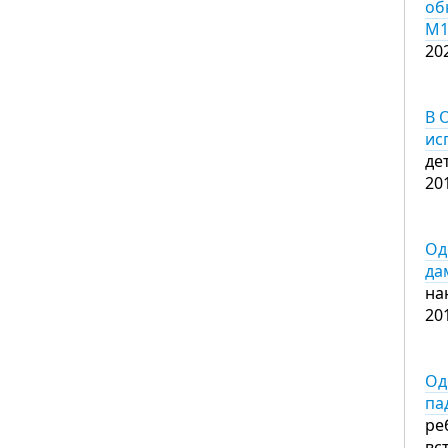
об
М1
20
В 
ис
де
20
Од
да
на
20
Од
па
ре
вс