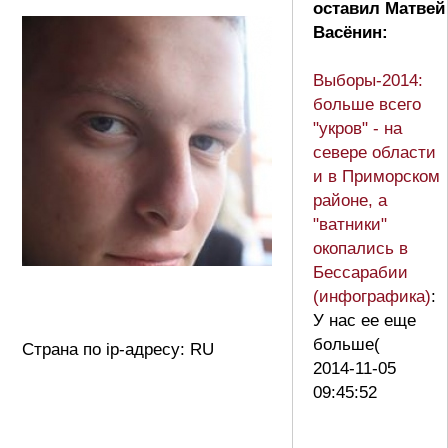
оставил Матвей
Васёнин:
Выборы-2014:
больше всего
"укров" - на
севере области
и в Приморском
районе, а
"ватники"
окопались в
Бессарабии
(инфографика)
:
У нас ее еще
больше(
Страна по ip-адресу: RU
2014-11-05
09:45:52