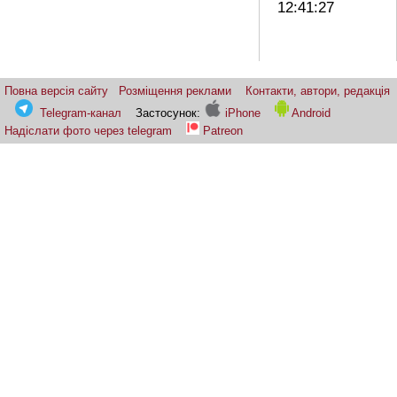
12:41:27
Повна версія сайту
Розміщення реклами
Контакти, автори, редакція
Telegram-канал
Застосунок:
iPhone
Android
Надіслати фото через telegram
Patreon