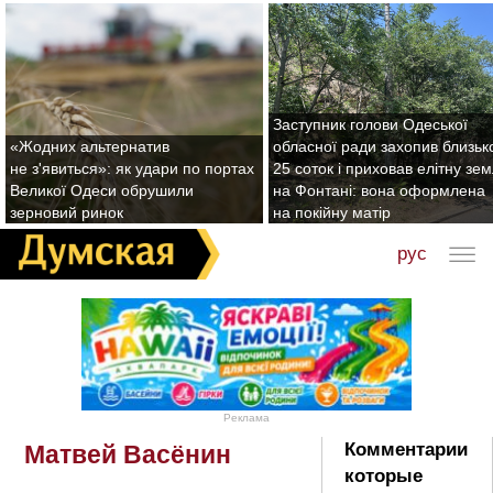
Заступник голови Одеської
«Жодних альтернатив
обласної ради захопив близьк
не з'явиться»: як удари по портах
25 соток і приховав елітну зе
Великої Одеси обрушили
на Фонтані: вона оформлена
зерновий ринок
на покійну матір
рус
Реклама
Комментарии
Матвей Васёнин
которые