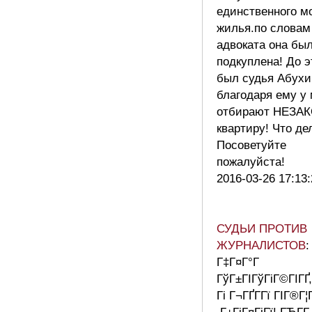
единственного м
жилья.по словам
адвоката она бы
подкуплена! До э
был судья Абухи
благодаря ему у
отбирают НЕЗА
квартиру! Что де
Посоветуйте
пожалуйста!
2016-03-26 17:13:
СУДЬИ ПРОТИВ
ЖУРНАЛИСТОВ
:
Г‡Г¤Г°Г
ГўГ±ГІГўГіГ©ГІГҐ,
Гі Г¬ГҐГ­Гї ГІГ®Г¦