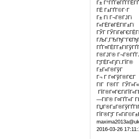
Г± Г°ГҐГёГҐГ­ГЁГҐ
ГЁ Г±ГҐГ©Г·Г
Г± Гї Г¬Г®ГЈГі
Г«ГЁГёГЁГІГ±Гї
ГЎГ ГЎГіГёГЄГЁГ
ГЉГ‚ГЂГђГ’Г€ГђГ
ГҐГ¤ГЁГ­Г±ГІГўГҐГ
Г®ГЈГ® Г¬Г®ГҐГ
Г¦ГЁГ«ГјГї.ГЇГ®
Г±Г«Г®ГўГ
Г¬ Г Г¤ГўГ®ГЄГ
ГІГ Г®Г­Г ГЎГ»Г
ГЇГ®Г¤ГЄГіГЇГ«ГҐГ
—ГІГ® Г¤ГҐГ«Г ГІ
ГЏГ®Г±Г®ГўГҐГІГ
ГЇГ®Г¦Г Г«ГіГ©Г±
maxima2013a@uk
2016-03-26 17:11: