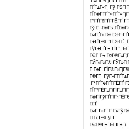
Г±ГіГ¤ГјГї! ГЋГ­Г
ГҐГ±Г«Г Гў ГЅГІ
ГЇГ®Г­ГҐГ¤ГҐГ«ГјГ
Г°ГҐГёГҐГ­ГЁГҐ Г­
Гў Г¬Г®Гѕ ГЇГ®Г«
Г¤ГҐГ«Г® Г®Г·ГҐГ
Г±ГЇГ®Г°Г­Г®ГҐ.Г
ГўГ±ГҐГ¬ ГЇГ°ГЁГ
ГЄГ Г¬ Г¤Г®Г«Г¦Г
ГЎГ»Г«Г® ГЎГ»ГІГ
Г ГёГі ГЇГ®Г«ГјГ§Г
Г®Г­Г ГўГ»Г­ГҐГ±
Г°ГҐГёГҐГ­ГЁГҐ Г
ГЇГ°ГЁГ±ГіГІГ±ГІ
Г®ГІГўГҐГІГ·ГЁГ
Г­ГҐ
Г¤Г Г«Г Г Г¤ГўГ
ГІГі Г®Г§Г­Г
ГЄГ®Г¬ГЁГІГ±Гї