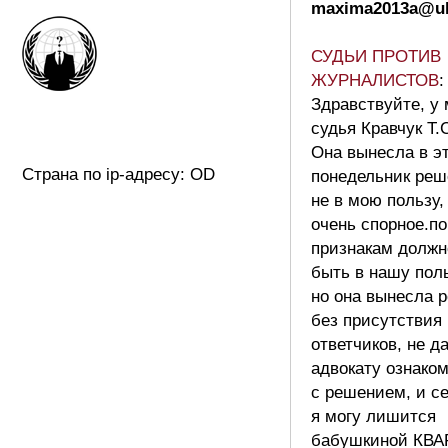
maxima2013a@uk
СУДЬИ ПРОТИВ
ЖУРНАЛИСТОВ
:
Здравствуйте, у
судья Кравчук Т.
Она вынесла в э
Страна по ip-адресу: OD
понедельник реш
не в мою пользу,
очень спорное.п
признакам должн
быть в нашу поль
но она вынесла 
без присутствия
ответчиков, не д
адвокату ознако
с решением, и с
я могу лишится
бабушкиной КВ