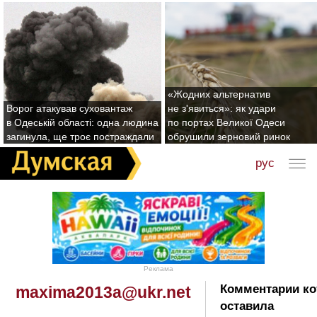
«Жодних альтернатив
Ворог атакував суховантаж
не з'явиться»: як удари
в Одеській області: одна людина
по портах Великої Одеси
загинула, ще троє постраждали
обрушили зерновий ринок
рус
Реклама
Комментарии к
maxima2013a@ukr.net
оставила