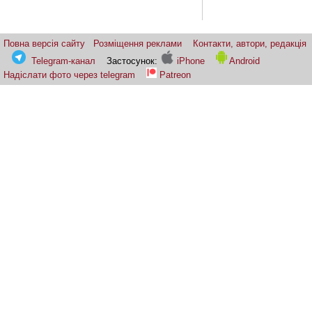
Повна версія сайту
Розміщення реклами
Контакти, автори, редакція
Telegram-канал
Застосунок:
iPhone
Android
Надіслати фото через telegram
Patreon