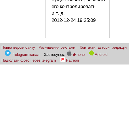
его контролировать
и т. д.
2012-12-24 19:25:09
Повна версія сайту
Розміщення реклами
Контакти, автори, редакція
Telegram-канал
Застосунок:
iPhone
Android
Надіслати фото через telegram
Patreon