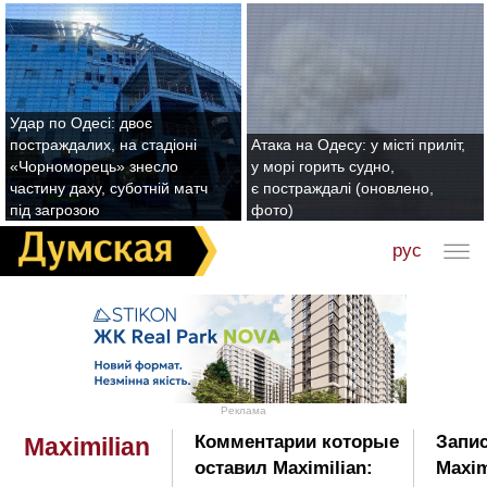
Удар по Одесі: двоє
постраждалих, на стадіоні
Атака на Одесу: у місті приліт,
«Чорноморець» знесло
у морі горить судно,
частину даху, суботній матч
є постраждалі (оновлено,
під загрозою
фото)
рус
Реклама
Комментарии которые
Запис
Maximilian
оставил Maximilian:
Maxim