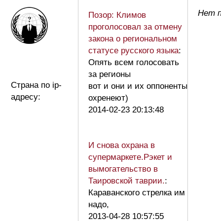
Нет п
Позор: Климов
проголосовал за отмену
закона о региональном
статусе русского языка
:
Опять всем голосовать
за регионы
Страна по ip-
вот и они и их оппоненты
адресу:
охренеют)
2014-02-23 20:13:48
И снова охрана в
супермаркете.Рэкет и
вымогательство в
Таировской таврии.
:
Караванского стрелка им
надо,
2013-04-28 10:57:55