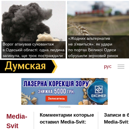
«Жодних альтернатив
Ворог атакував суховантаж
не з'явиться»: як удари
в Одеській області: одна людина
по портах Великої Одеси
загинула, ще троє постраждали
обрушили зерновий ринок
рус
Реклама
Комментарии которые
Записи в 
Media-
оставил Media-Svit:
Media-Svit
Svit