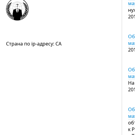
ма
ну
20
Об
ма
Страна по ip-адресу: CA
20
Об
ма
На
20
Об
ма
об
к 