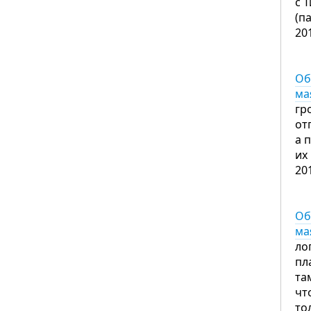
с 
(п
20
Об
ма
гр
от
а 
их
20
Об
ма
ло
пл
та
чт
то