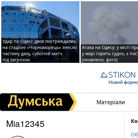
Удар по Одесі: двоє постраждалих,
на стадіоні «Чорноморець» знесло
Атака на Одесу: у місті пр
частину даху, суботній матч
у морі горить судно, є по
під загрозою
(оновлено, фото)
Матеріали
Mia12345
Ко
Об