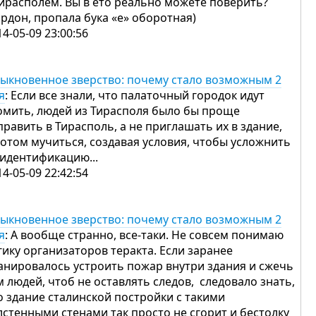
Тирасполем. Вы в ето реально можете поверить?
ардон, пропала бука «е» оборотная)
14-05-09 23:00:56
ыкновенное зверство: почему стало возможным 2
я
: Если все знали, что палаточный городок идут
омить, людей из Тирасполя было бы проще
править в Тирасполь, а не приглашать их в здание,
потом мучиться, создавая условия, чтобы усложнить
 идентификацию...
14-05-09 22:42:54
ыкновенное зверство: почему стало возможным 2
я
: А вообще странно, все-таки. Не совсем понимаю
гику организаторов теракта. Если заранее
анировалось устроить пожар внутри здания и сжечь
м людей, чтоб не оставлять следов, следовало знать,
о здание сталинской постройки с такими
лстенными стенами так просто не сгорит и бестолку