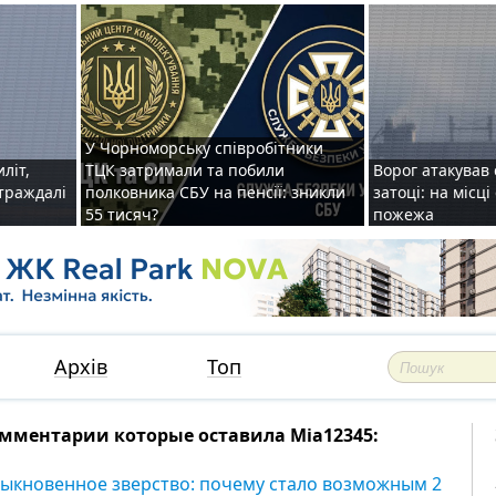
У Чорноморську співробітники
иліт,
ТЦК затримали та побили
Ворог атакував 
страждалі
полковника СБУ на пенсії: зникли
затоці: на місц
55 тисяч?
пожежа
Архів
Топ
мментарии которые оставила Mia12345:
ыкновенное зверство: почему стало возможным 2