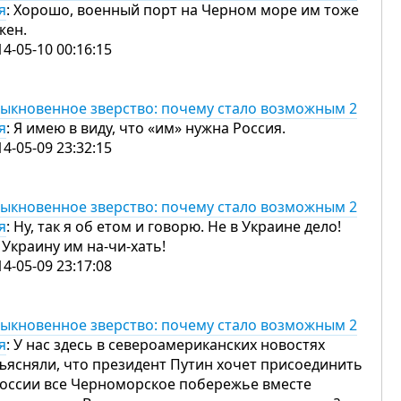
я
: Хорошо, военный порт на Черном море им тоже
жен.
14-05-10 00:16:15
ыкновенное зверство: почему стало возможным 2
я
: Я имею в виду, что «им» нужна Россия.
14-05-09 23:32:15
ыкновенное зверство: почему стало возможным 2
я
: Ну, так я об етом и говорю. Не в Украине дело!
 Украину им на-чи-хать!
14-05-09 23:17:08
ыкновенное зверство: почему стало возможным 2
я
: У нас здесь в североамериканских новостях
ъясняли, что президент Путин хочет присоединить
России все Черноморское побережье вместе