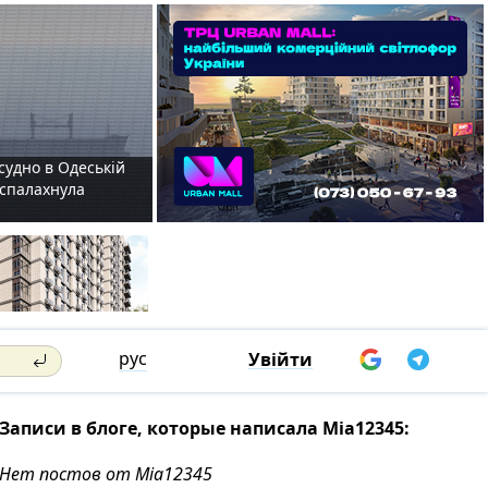
судно в Одеській
і спалахнула
рус
Увійти
Записи в блоге, которые написала Mia12345:
Нет постов от Mia12345