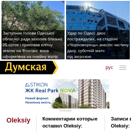
Заступник голови Одеської
Удар по Одесі: двоє
обласної ради захопив близько
постраждалих, на стадіоні
25 соток і приховав елітну
«Чорноморець» знесло частину
землю на Фонтані: вона
даху, суботній матч
оформлена на покійну матір
під загрозою
рус
Реклама
Комментарии которые
Записи 
Oleksiy
оставил Oleksiy:
Oleksiy: