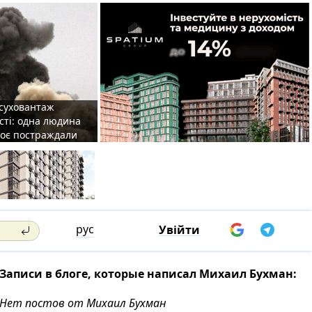
 суховантаж
сті: одна людина
роє постраждали
рус
Увійти
Записи в блоге, которые написал Михаил Бухман:
Нет постов от Михаил Бухман