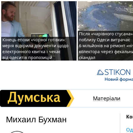
Після «чарівного стусана»
Кінець епохи «чорної готівки»:
поблизу Одеси витрачає
мерія відкрила документи щодо
6 мільйонів на ремонт «н
електронного квитка і чекає
колектора через фекальн
від одеситів пропозицій
скандал
Матеріали
Михаил Бухман
Ко
Од