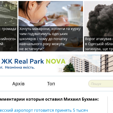
: громада
Хочуть макарони, котлети та курку:
чим годуватимуть одеських
ічийного»
школярів і чому до початку
Ворог атакував
ий
навчального року можуть
в Одеській обла
не встигнути?
загинула, ще т
Архів
Топ
мментарии которые оставил Михаил Бухман:
есский аэропорт готовится принять 5 тысяч