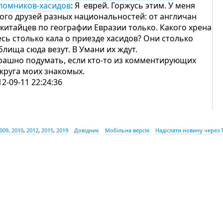
ломников-хасидов
: Я еврей. Горжусь этим. У меня
ого друзей разных национальностей: от англичан
 китайцев по географии Евразии только. Какого хрена
есь столько кала о приезде хасидов? Они столько
блища сюда везут. В Умани их ждут.
рашно подумать, если кто-то из комментирующих
 круга моих знакомых.
12-09-11 22:24:36
009, 2010
,
2012
,
2015
,
2019
Довідник
Мобільна версія
Надіслати новину через 