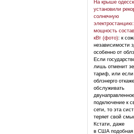
На крыше одесск
установили рек
солнечную
электростанцию:
мощность состав
кВт (фото)
: к со
независимости з
особенно от облэ
Если государство
лишь отменит з
тариф, или если
облэнерго откаж
обслуживать
двунаправленно
подключение к с
сети, то эта сис
теряет свой смы
Кстати, даже
в США подобная