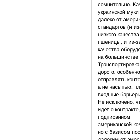
сомнительно. Ка
украинской муки
далеко от амери
стандартов (и из
низкого качества
пшеницы, и из-за
качества оборуд
на большинстве 
Транспортировка
дорого, особенн
отправлять конт
а не насыпью, п
входные барьеры
Не исключено, ч
идет о контракте,
подписанном
американской ко
но с базисом по
далеким от амер