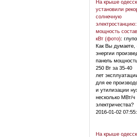
На крыше одесск
установили рек
солнечную
электростанцию:
мощность состав
кВт (фото)
: глуп
Как Вы думаете, 
энергии произве
панель мощност
250 Вт за 35-40
лет эксплуатации
для ее производ
и утилизации ну
несколько МВт/ч
электричества?
2016-01-02 07:55
На крыше одесск