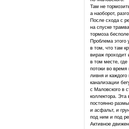
Там не тормозит
а наоборот, разг
После схода с р
на спуске трамв
тормоза бесполе
Проблема этого 
в том, что там к
вираж проходит 
в том месте, где
потоки во время 
ливня и каждого
канализации бег
с Маловского в 
коллектора. Эта 
постоянно размы
и асфальт, и гру
под ним и под р
Активное движе