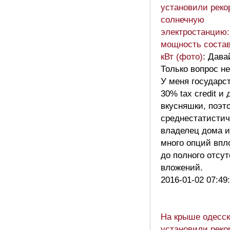
установили рек
солнечную
электростанцию:
мощность состав
кВт (фото)
: Дава
Только вопрос не
У меня государс
30% tax credit и 
вкусняшки, поэт
среднестатистич
владелец дома 
много опций впл
до полного отсу
вложений.
2016-01-02 07:49
На крыше одесск
установили рек