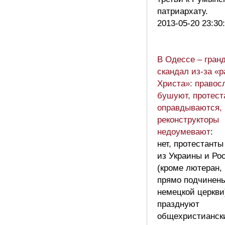
патриархату.
2013-05-20 23:30
В Одессе – гран
скандал из-за «
Христа»: правос
бушуют, протест
оправдываются,
реконструкторы
недоумевают
:
нет, протестанты
из Украины и Ро
(кроме лютеран,
прямо подчинен
немецкой церкви
празднуют
общехристианск