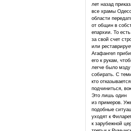
лет назад прика
все храмы Одес
области передат
от общин в собс
епархии. То ест
за свой счет стр
или реставрирует
Агафангел приби
его к рукам, что
легче было мзду
собирать. С тем
кто отказывается
подчиниться, во
Это лишь один
из примеров. Уж
подобные ситуа
уходят к Филарет
к зарубежной це
третьи к Румынс