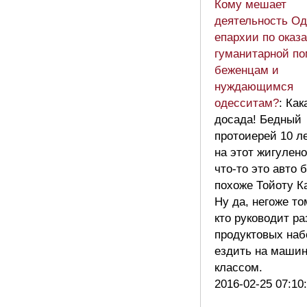
Кому мешает
деятельность Од
епархии по оказ
гуманитарной п
беженцам и
нуждающимся
одесситам?
: Как
досада! Бедный
протоиерей 10 л
на этот жигулено
что-то это авто
похоже Тойоту К
Ну да, негоже то
кто руководит р
продуктовых наб
ездить на машин
классом.
2016-02-25 07:10