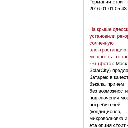
Германии стоит 
2016-01-01 05:43
На крыше одесск
установили рек
солнечную
электростанцию:
мощность состав
кВт (фото)
: Маск
SolarCity) предл
батарею в качес
бэкапа, причем
без возможности
подключения м
потребителей
(кондиционер,
микроволновка и 
эта опция стоит 