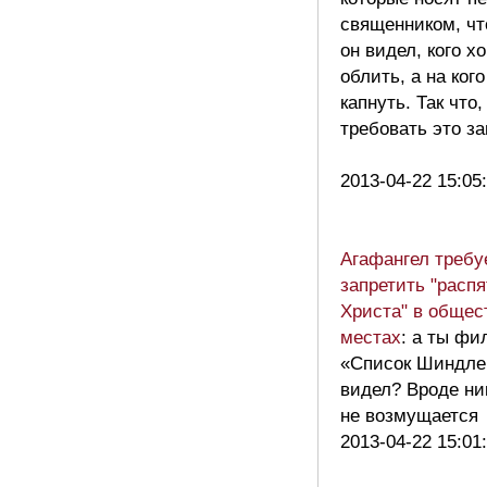
священником, ч
он видел, кого х
облить, а на кого
капнуть. Так что,
требовать это з
2013-04-22 15:05
Агафангел требу
запретить "расп
Христа" в общес
местах
: а ты фи
«Список Шиндле
видел? Вроде ни
не возмущаетс
2013-04-22 15:01