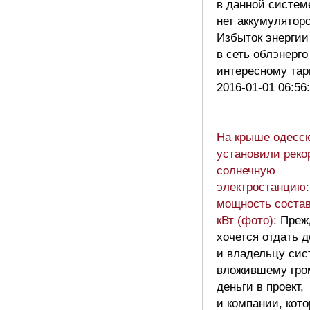
в данной систем
нет аккумуляторо
Избыток энергии
в сеть облэнерго
интересному та
2016-01-01 06:56
На крыше одесск
установили рек
солнечную
электростанцию:
мощность состав
кВт (фото)
: Преж
хочется отдать 
и владельцу сис
вложившему гро
деньги в проект,
и компании, кото