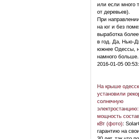
или если много 
от деревьев).
При направлени
на юг и без поме
выработка более 
в год. Да, Нью-
южнее Одессы, н
намного больше
2016-01-05 00:53
На крыше одесск
установили рек
солнечную
электростанцию:
мощность состав
кВт (фото)
: Solar
гарантию на сво
30 лет, так что п