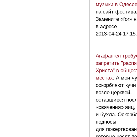
музыки в Одесс
на сайт фестива
Замените «for» н
в адресе
2013-04-24 17:15
Агафангел требу
запретить "расп
Христа" в общес
местах
: А мои ч
оскорбляют кучи
возле церквей,
оставшиеся пос
«свячения» яиц,
и бухла. Оскорб
подносы
для пожертвован
которые носят п