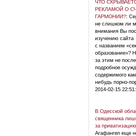
ЧТО СКРЫВАЕТ
РЕКЛАМОЙ О С
ГАРМОНИИ?
: Се
не слишком ли м
внимания Вы по
изучению сайта
с названием «се
образование»? 
за этим не посл
подробное осуж
содержимого как
нибудь порно-п
2014-02-15 22:51
В Одесской обла
священника лиш
за приватизацию
Агафангел еще н