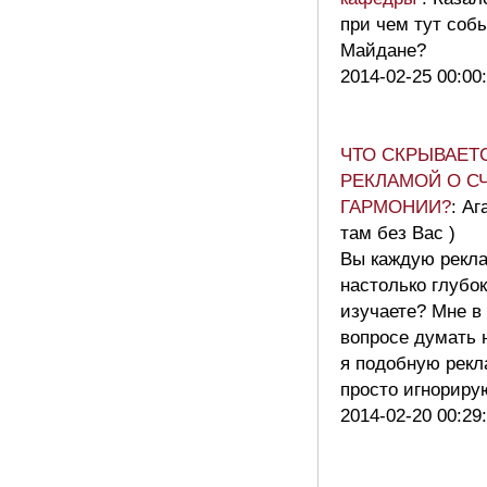
при чем тут соб
Майдане?
2014-02-25 00:00
ЧТО СКРЫВАЕТ
РЕКЛАМОЙ О С
ГАРМОНИИ?
: Аг
там без Вас )
Вы каждую рекл
настолько глубо
изучаете? Мне в
вопросе думать н
я подобную рекл
просто игнорир
2014-02-20 00:29