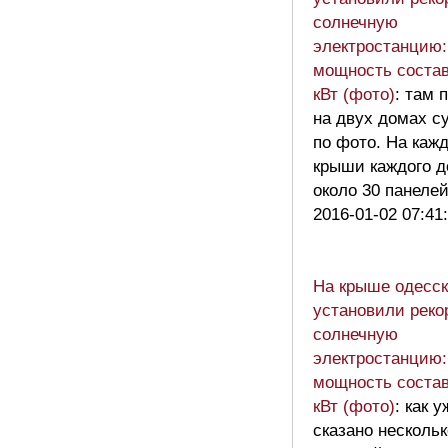
солнечную
электростанцию:
мощность состав
кВт (фото)
: там 
на двух домах с
по фото. На каж
крыши каждого 
около 30 панеле
2016-01-02 07:41
На крыше одесск
установили рек
солнечную
электростанцию:
мощность состав
кВт (фото)
: как 
сказано нескольк