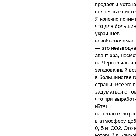
продает и устан
солнечные сист
Я конечно поним
что для большин
украинцев
возобновляемая 
— это невыгодна
авантюра, несмо
на Чернобыль и 
загазованный во
в большинстве г
страны. Все же 
задуматься о то
что при выработ
кВт/ч
на теплоэлектро
в атмосферу доб
0, 5 кг СО2. Это 
который в ближ