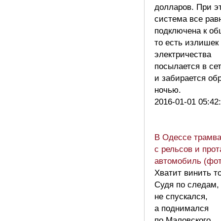
долларов. При э
система все рав
подключена к об
то есть излишек
электричества
посылается в се
и забирается об
ночью.
2016-01-01 05:42
В Одессе трамв
с рельсов и про
автомобиль (фот
Хватит винить т
Судя по следам,
не спускался,
а поднимался
по Маловского.