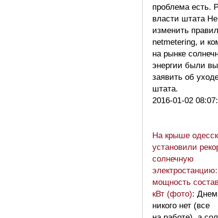
проблема есть. 
власти штата Не
изменить прави
netmetering, и к
на рынке солнеч
энергии были в
заявить об уходе
штата.
2016-01-02 08:07
На крыше одесск
установили рек
солнечную
электростанцию:
мощность состав
кВт (фото)
: Днем
никого нет (все
на работе), а со