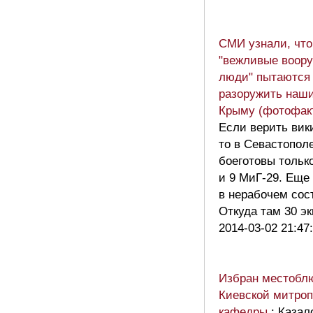
СМИ узнали, что
"вежливые воор
люди" пытаются
разоружить наши
Крыму (фотофак
Если верить вик
то в Севастопол
боеготовы только
и 9 МиГ-29. Еще
в нерабочем сос
Откуда там 30 
2014-03-02 21:47
Избран местобл
Киевской митро
кафедры
: Казал