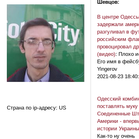
Шевцов:
В центре Одесс
задержали амери
разгуливал в фу
российским фла
провоцировал др
(видео)
: Плохо и
Его имя в фейсб
Yingerov
2021-08-23 18:40
Одесский комбин
поставлять муку
Страна по ip-адресу: US
Соединенные Ш
Америки - вперв
истории Украины
Как-то ну очень