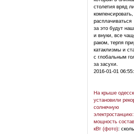
столетия вряд л
компенсировать,
расплачиваться
за это будут на
и внуки, все чащ
раком, терпя пр
катаклизмы и ст
с глобальным го
за засухи.
2016-01-01 06:55
На крыше одесск
установили рек
солнечную
электростанцию:
мощность состав
кВт (фото)
: скол