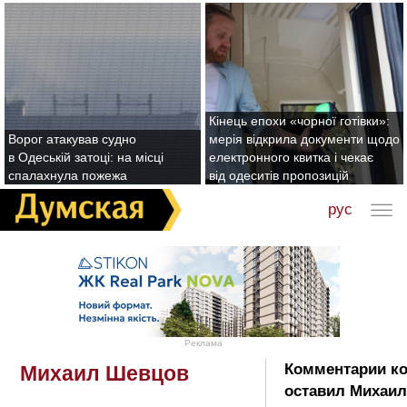
Кінець епохи «чорної готівки»:
Ворог атакував судно
мерія відкрила документи щодо
в Одеській затоці: на місці
електронного квитка і чекає
спалахнула пожежа
від одеситів пропозицій
рус
Реклама
Комментарии к
Михаил Шевцов
оставил Михаил