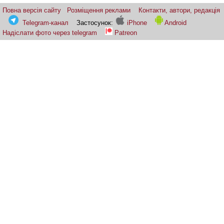
Повна версія сайту
Розміщення реклами
Контакти, автори, редакція
Telegram-канал
Застосунок:
iPhone
Android
Надіслати фото через telegram
Patreon