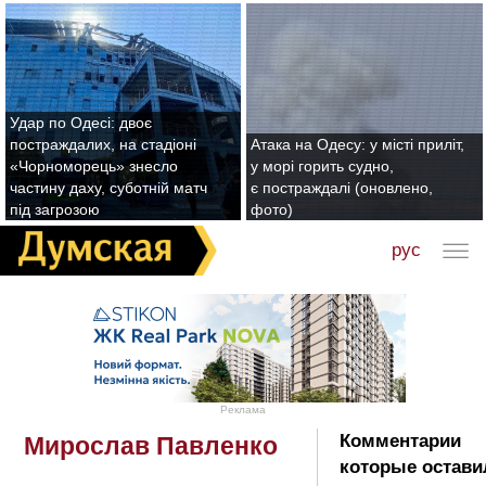
Удар по Одесі: двоє
постраждалих, на стадіоні
Атака на Одесу: у місті приліт,
«Чорноморець» знесло
у морі горить судно,
частину даху, суботній матч
є постраждалі (оновлено,
під загрозою
фото)
рус
Реклама
Комментарии
Мирослав Павленко
которые остави