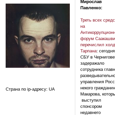
Мирослав
Павленко:
Треть всех сред
на
Антикоррупцион
форум Саакашв
перечислил холд
Тарпана
: сегодня
СБУ в Чернигове
задеражало
сотрудника главн
разведывательно
управления Рос
некого граждани
Страна по ip-адресу: UA
Макарова, котор
выступил
спонсором
недавнего