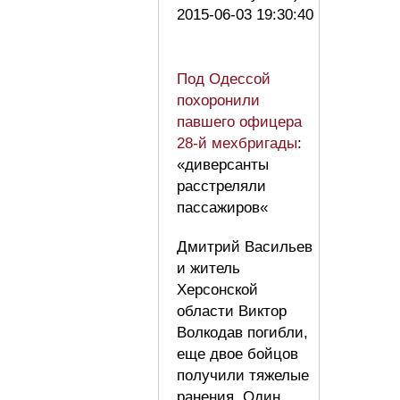
2015-06-03 19:30:40
Под Одессой
похоронили
павшего офицера
28-й мехбригады
:
«диверсанты
расстреляли
пассажиров«
Дмитрий Васильев
и житель
Херсонской
области Виктор
Волкодав погибли,
еще двое бойцов
получили тяжелые
ранения. Один