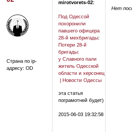
mirotvorets-02:
Нет пост
Под Одессой
похоронили
павшего офицера
28-й мехбригады
:
Потери 28-й
бригады:
у Славного пали
Страна по ip-
житель Одесской
адресу: OD
области и херсонец
| Новости Одессы
эта статья
пограмотней будет)
2015-06-03 19:32:58