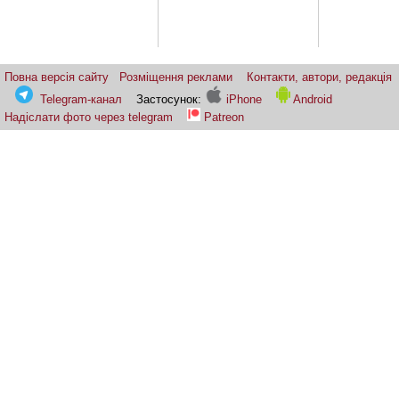
Повна версія сайту
Розміщення реклами
Контакти, автори, редакція
Telegram-канал
Застосунок:
iPhone
Android
Надіслати фото через telegram
Patreon