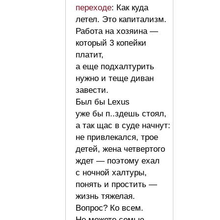
переходе
: Как куда
летел. Это капитализм.
Работа на хозяина —
который 3 копейки
платит,
а еще подхалтурить
нужно и теще диван
завести.
Был бы Lexus
уже бы п..здешь стоял,
а так щас в суде начнут:
не привлекался, трое
детей, жена четвертого
ждет — поэтому ехал
с ночной халтуры,
понять и простить —
жизнь тяжелая.
Вопрос? Ко всем.
Не можете семью