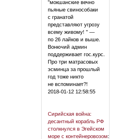
"мокшанские вечно
пьяные свинособаки
с гранатой
представляют угрозу
всему живому! " —
по 26 лайков и выше.
Вонючий админ
поддерживает гос.курс.
Про три матрасовых
эсминца за прошлый
год тоже никто
не вспоминает?!
2018-01-12 12:58:55
Сирийская война:
десантный корабль РФ
столкнулся в Эгейском
море с контейнеровозом
: