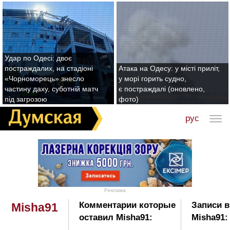
Удар по Одесі: двоє
постраждалих, на стадіоні
Атака на Одесу: у місті приліт,
«Чорноморець» знесло
у морі горить судно,
частину даху, суботній матч
є постраждалі (оновлено,
під загрозою
фото)
рус
Реклама
Комментарии которые
Записи в
Misha91
оставил Misha91:
Misha91: