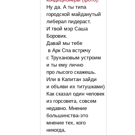
Ну да. А ты типа
городской майданутый
либерал пидераст.
И твой мэр Саша
Боровик.
Давай мы тебе
в Арк Спа встречу
с Трухановым устроим
и ты ему лично
про лысого скажешь.
Или в Капитан зайди
и объяви их титушками)
Как сказал один человек
из горсовета, совсем
недавно. Мнение
большинства-это
мнение тех, кого
никогда,