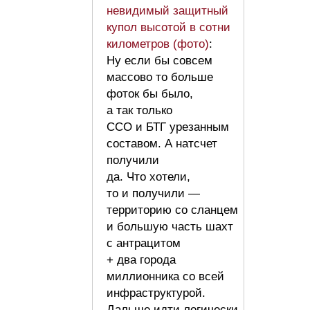
невидимый защитный
купол высотой в сотни
километров (фото)
:
Ну если бы совсем
массово то больше
фоток бы было,
а так только
ССО и БТГ урезанным
составом. А натсчет
получили
да. Что хотели,
то и получили —
территорию со сланцем
и большую часть шахт
с антрацитом
+ два города
миллионника со всей
инфраструктурой.
Дальше идти логически