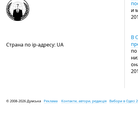
по
и 
20
В 
пр
Страна по ip-адресу: UA
по
ни
он
20
© 2008-2026 Думська
Реклама
Контакти, автори, редакція
Вибори в Одесі 2