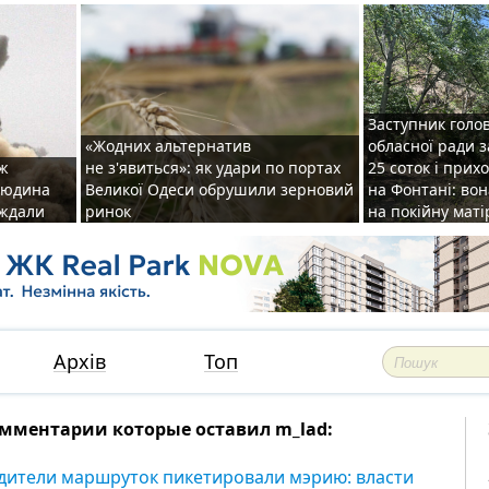
Заступник голо
«Жодних альтернатив
обласної ради 
аж
не з'явиться»: як удари по портах
25 соток і прих
 людина
Великої Одеси обрушили зерновий
на Фонтані: во
аждали
ринок
на покійну маті
Архів
Топ
мментарии которые оставил m_lad:
дители маршруток пикетировали мэрию: власти