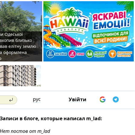
ви Одеської
захопив близько
овав елітну землю
на оформлена
р
рус
Увійти
Записи в блоге, которые написал m_lad:
Нет постов от m_lad