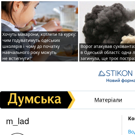
Хочуть макарони, котлети та курку:
чим годуватимуть одеських
школярів і чому до початку
Ворог атакував суховант
навчального року можуть
в Одеській області: одна
не встигнути?
загинула, ще троє постр
Матеріали
m_lad
Ко
Во