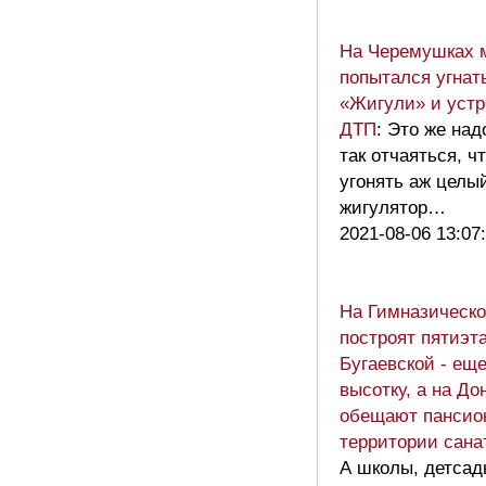
На Черемушках 
попытался угнат
«Жигули» и уст
ДТП
: Это же над
так отчаяться, ч
угонять аж целы
жигулятор…
2021-08-06 13:07
На Гимназическ
построят пятиэта
Бугаевской - ещ
высотку, а на До
обещают пансио
территории сана
А школы, детсад