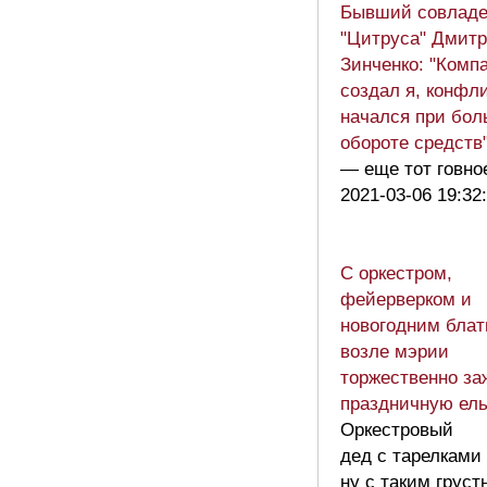
Бывший совлад
"Цитруса" Дмит
Зинченко: "Комп
создал я, конфл
начался при бо
обороте средств
— еще тот говно
2021-03-06 19:32
С оркестром,
фейерверком и
новогодним блат
возле мэрии
торжественно за
праздничную ель
Оркестровый
дед с тарелками
ну с таким грус