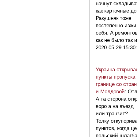
начнут складыва
как карточные до
Ракушняк тоже
постепенно изжи
себя. А ремонто
как не было так 
2020-05-29 15:30
Украина открыва
пункты пропуска
границе со стра
и Молдовой
: От
А та сторона от
воро а на въезд
или транзит?
Толку откупорива
пунктов, когда ц
польский шлагб