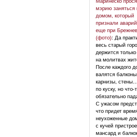
Маринеско прося
мэрию заняться 
домом, который
признали авари
еще при Брежне
(фото)
: Да практ
весь старый гор
держится только
на молитвах жит
После каждого д
валятся балконы
карнизы, стены…
по куску, но что-
обязательно пада
С ужасом предс
что придет время
неухоженные до
с кучей пристро
мансард и балко