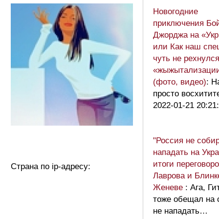
Новогодние
приключения Бо
Джорджа на «Укр
или Как наш спе
чуть не рехнулся
«жыжытализаци
(фото, видео)
: Н
просто восхитит
2022-01-21 20:21
"Россия не соби
нападать на Укра
итоги переговор
Страна по ip-адресу:
Лаврова и Блинк
Женеве
: Ага, Г
тоже обещал на 
не нападать…