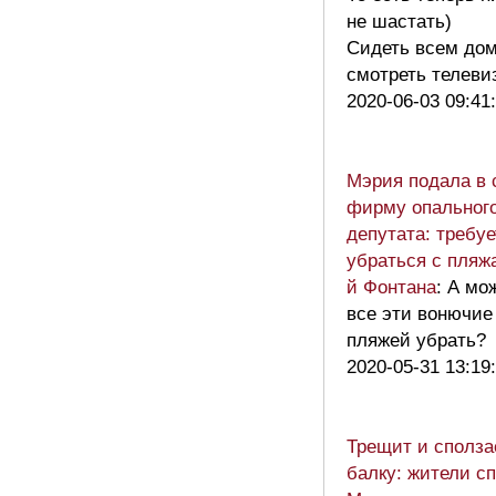
не шастать)
Сидеть всем дом
смотреть телев
2020-06-03 09:41
Мэрия подала в 
фирму опальног
депутата: требуе
убраться с пляжа
й Фонтана
: А мо
все эти вонючие
пляжей убрать?
2020-05-31 13:19
Трещит и сполза
балку: жители с