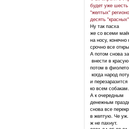
будет уже шесть
"желтых" регионо
десять "красных
Ну так пасха
же со всеми маё
на носу, конечно
срочно все откр
А потом снова за
внести в красую 
потом в фиолето
когда народ пот
и перезаразится
ко всем собака
А к очередным
денежным празд
снова все перек
в желтую. Че уж.
ж не пахнут.