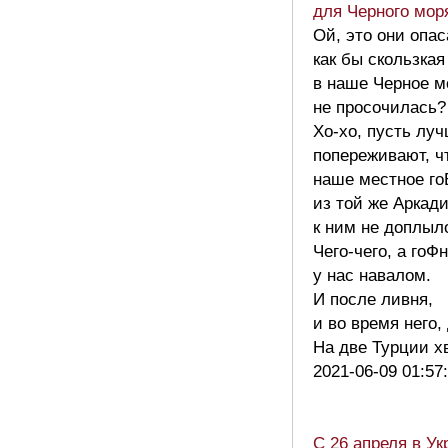
для Черного мор
Ой, это они опа
как бы скользкая
в наше Черное м
не просочилась?
Хо-хо, пусть лу
попереживают, ч
наше местное г
из той же Аркад
к ним не доплыл
Чего-чего, а гоФ
у нас навалом.
И после ливня,
и во время него, 
На две Турции х
2021-06-09 01:57
С 26 апреля в Ук