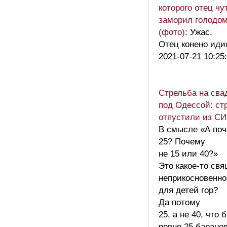
которого отец чу
заморил голодо
(фото)
: Ужас.
Отец конено иди
2021-07-21 10:25
Стрельба на сва
под Одессой: ст
отпустили из С
В смысле «А по
25? Почему
не 15 или 40?»
Это какое-то св
неприкосновенно
для детей гор?
Да потому
25, а не 40, что 
ровно 25 барано