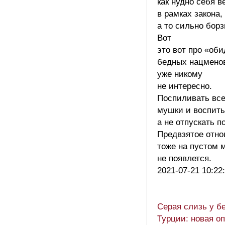
как нудно себя в
в рамках закона,
а то сильно борз
Вот
это вот про «об
бедных нацмено
уже никому
не интересно.
Поспиливать вс
мушки и воспиты
а не отпускать по
Предвзятое отн
тоже на пустом 
не появлется.
2021-07-21 10:22
Серая слизь у б
Турции: новая о