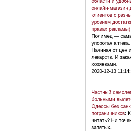
области и удобн
онлайн-магазин 
клиентов с разн
уровнем достатк
правах рекламы)
Полимед — сам
упоротая аптека.
Начиная от цен 
лекарств. И зака
хозяевами.
2020-12-13 11:14
Частный самолет
больными вылет
Одессы без сан
пограничников
: 
читать? Ни точек
запятых.