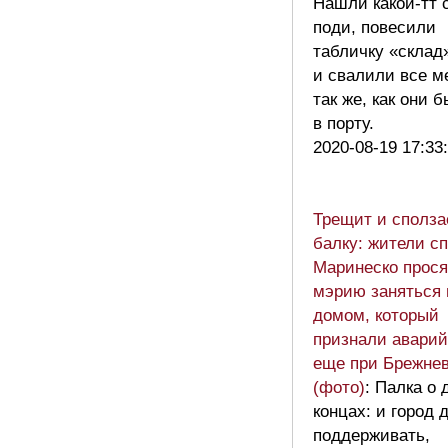
Нашли какой-тт 
поди, повесили
табличку «склад
и свалили все м
так же, как они 
в порту.
2020-08-19 17:33
Трещит и сполза
балку: жители с
Маринеско прося
мэрию заняться 
домом, который
признали авари
еще при Брежне
(фото)
: Палка о 
концах: и город 
поддерживать,