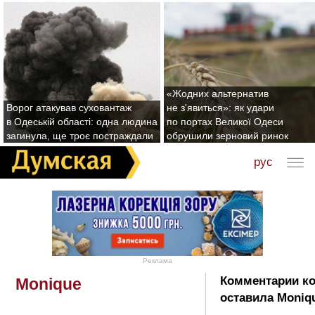
«Жодних альтернатив
Ворог атакував суховантаж
не з'явиться»: як удари
в Одеській області: одна людина
по портах Великої Одеси
загинула, ще троє постраждали
обрушили зерновий ринок
рус
Реклама
Комментарии к
Monique
оставила Moniq