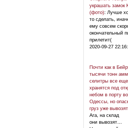
украшать замок 
(фото)
: Лучше хо
то сделать, инач
ему совсем скор
окончательный п
прилетит(
2020-09-27 22:16
Почти как в Бейр
тысячи тонн ам
селитры все еще
хранятся под от
небом в порту в
Одессы, но опас
груз уже вывозят
Ага, на склад
они вывозят…