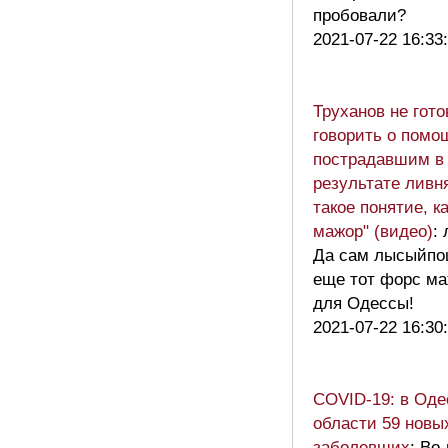
пробовали?
2021-07-22 16:33
Труханов не гото
говорить о помо
пострадавшим в
результате ливня
такое понятие, к
мажор" (видео)
:
Да сам лысыйп
еще тот форс м
для Одессы!
2021-07-22 16:30
COVID-19: в Оде
области 59 новы
заболевших
: Во