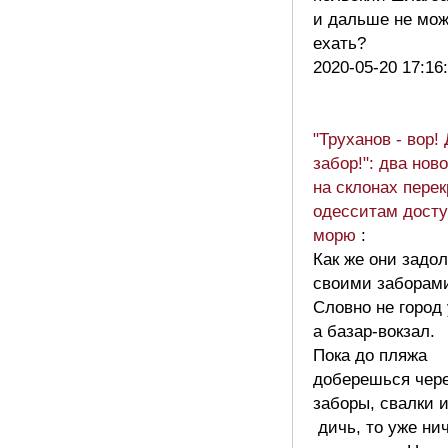
и дальше не мо
ехать?
2020-05-20 17:16
"Труханов - вор!
забор!": два нов
на склонах пере
одесситам досту
морю
:
Как же они задо
своими забора
Словно не город 
а базар-вокзал.
Пока до пляжа
доберешься чер
заборы, свалки 
дичь, то уже ни