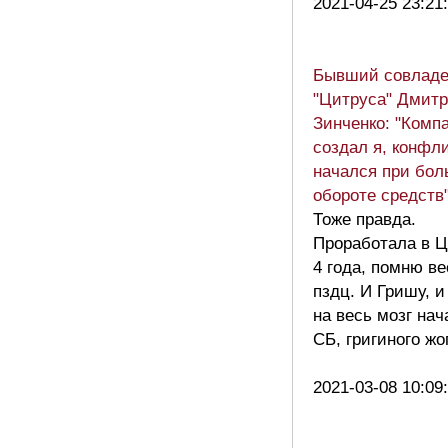
2021-04-25 23:21
Бывший совлад
"Цитруса" Дмит
Зинченко: "Комп
создал я, конфл
начался при бо
обороте средств
Тоже правда.
Проработала в Ц
4 года, помню ве
пздц. И Гришу, и
на весь мозг нач
СБ, григиного жо
2021-03-08 10:09