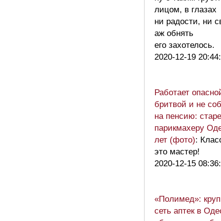
лицом, в глазах
ни радости, ни 
аж обнять
его захотелось.
2020-12-19 20:44
Работает опасно
бритвой и не со
на пенсию: ста
парикмахеру Од
лет (фото)
: Клас
это мастер!
2020-12-15 08:36
«Полимед»: кру
сеть аптек в Оде