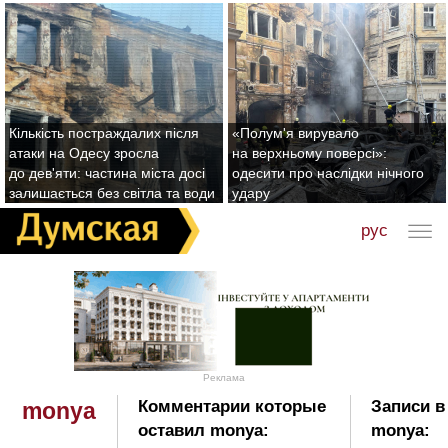
Кількість постраждалих після
«Полум'я вирувало
атаки на Одесу зросла
на верхньому поверсі»:
до дев'яти: частина міста досі
одесити про наслідки нічного
залишається без світла та води
удару
рус
Реклама
Комментарии которые
Записи в
monya
оставил monya:
monya: