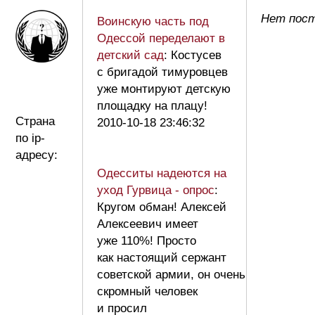
Нет пост
Воинскую часть под
Одессой переделают в
детский сад
: Костусев
с бригадой тимуровцев
уже монтируют детскую
площадку на плацу!
Страна
2010-10-18 23:46:32
по ip-
адресу:
Одесситы надеются на
уход Гурвица - опрос
:
Кругом обман! Алексей
Алексеевич имеет
уже 110%! Просто
как настоящий сержант
советской армии, он очень
скромный человек
и просил