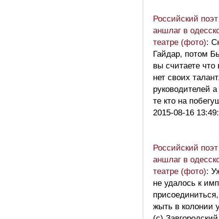
Российский поэт
аншлаг в одесск
театре (фото)
: 
Гайдар, потом Б
вы считаете что
нет своих талан
руководителей а
те кто на побег
2015-08-16 13:49
Российский поэт
аншлаг в одесск
театре (фото)
: У
не удалось к им
присоединиться,
жыть в колонии 
(с) Завгородски