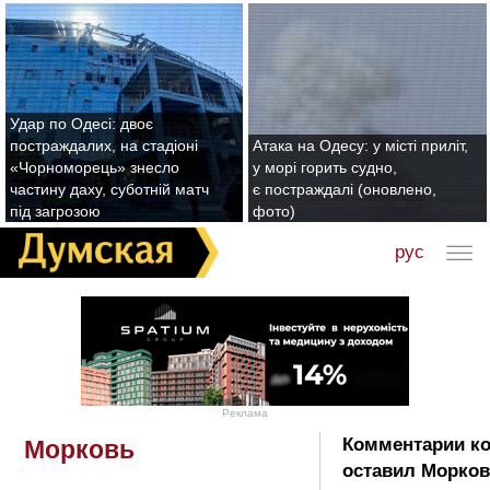
Удар по Одесі: двоє
постраждалих, на стадіоні
Атака на Одесу: у місті приліт,
«Чорноморець» знесло
у морі горить судно,
частину даху, суботній матч
є постраждалі (оновлено,
під загрозою
фото)
рус
Реклама
Комментарии к
Морковь
оставил Морков