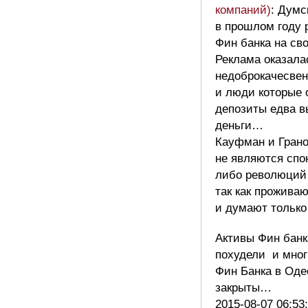
компаний)
: Думс
в прошлом году 
Фин банка на св
Реклама оказала
недоброкачесве
и люди которые 
депозиты едва 
деньги…
Кауфман и Гран
не являются спо
либо революций
так как прожива
и думают только
Активы Фин банк
похудели и мног
Фин Банка в Оде
закрыты…
2015-08-07 06:53