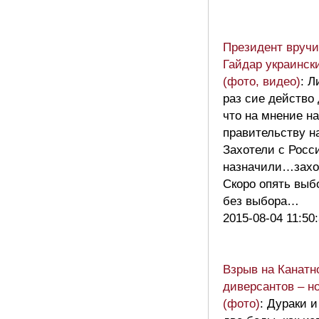
Президент вруч
Гайдар украинск
(фото, видео)
: 
раз сие действо 
что на мнение н
правительству 
Захотели с Росс
назначили…захо
Скоро опять выб
без выбора…
2015-08-04 11:50
Взрыв на Канатн
диверсантов – н
(фото)
: Дураки и