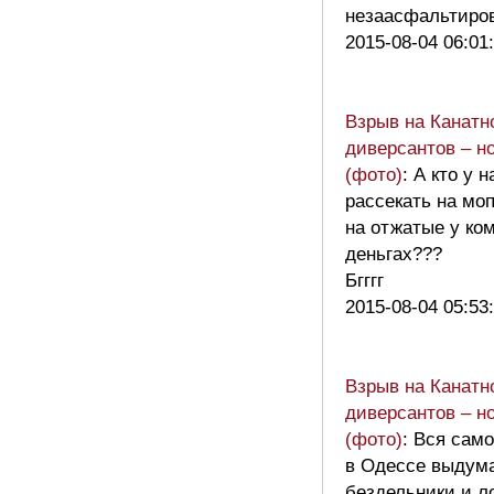
незаасфальтир
2015-08-04 06:01
Взрыв на Канатн
диверсантов – н
(фото)
: А кто у 
рассекать на мо
на отжатые у ко
деньгах???
Бгггг
2015-08-04 05:53
Взрыв на Канатн
диверсантов – н
(фото)
: Вся сам
в Одессе выдум
бездельники и л