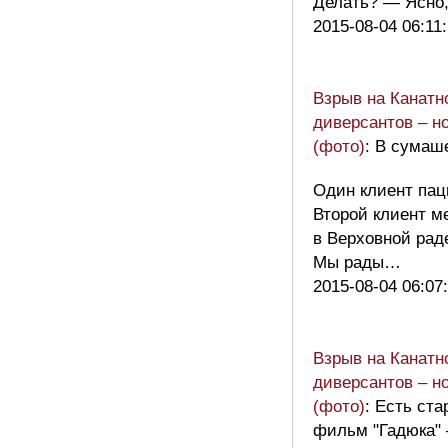
Делать? — Ясно
2015-08-04 06:11
Взрыв на Канатн
диверсантов – н
(фото)
: В сума
Один клиент пац
Второй клиент м
в Верховной рад
Мы рады…
2015-08-04 06:07
Взрыв на Канатн
диверсантов – н
(фото)
: Есть ст
фильм "Гадюка"