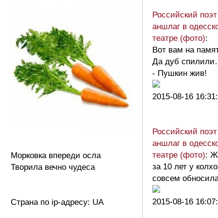
Российский поэт
аншлаг в одесск
театре (фото)
:
Вот вам на памя
Да дуб спилил
- Пушкин жив!
2015-08-16 16:31
Российский поэт
аншлаг в одесск
театре (фото)
: Ж
Морковка впереди осла
за 10 лет у колх
Творила вечно чудеса
совсем обносил
2015-08-16 16:07
Страна по ip-адресу: UA