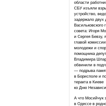
области работни
СБУ изъяли взр
устройство, вед
задержало двух 
Васильковского 
совета: Игоря М
и Сергея Бевзу,
главой комиссии
молодежи и спор
помощника депу
Владимира Шпар
обвинили в подг
— подрыва памя
в Борисполе и п
теракта в Киеве
ко Дню Независ
А что Мосийчук 
в Одессе в родн