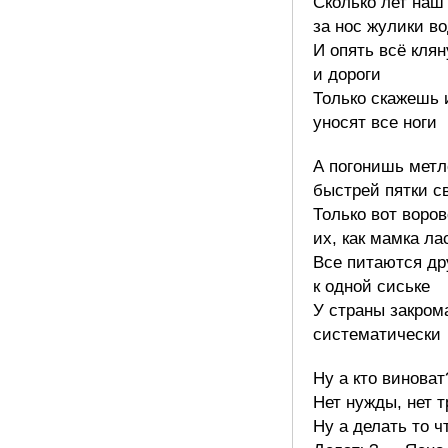
Сколько лет наш
за нос жулики в
И опять всё клян
и дороги
Только скажешь
уносят все ноги
А погонишь мет
быстрей пятки с
Только вот воро
их, как мамка ла
Все питаются др
к одной сиське
У страны закром
систематически
Ну а кто винова
Нет нужды, нет 
Ну а делать то 