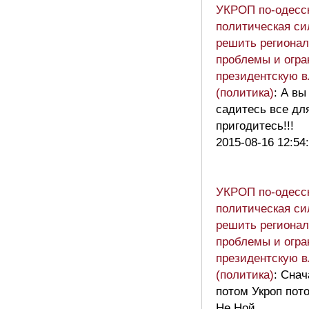
УКРОП по-одесск
политическая си
решить региона
проблемы и огра
президентскую в
(политика)
: А вы
садитесь все дл
пригодитесь!!!
2015-08-16 12:54
УКРОП по-одесск
политическая си
решить региона
проблемы и огра
президентскую в
(политика)
: Сна
потом Укроп пото
Не Ной