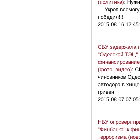
(политика)
: Нуж
— Укроп всемог
победил!!!
2015-08-16 12:45
СБУ задержала г
"Одесской ТЭЦ" 
финансирование
(фото, видео)
: 
чиновников Одес
автодора в хищен
гривен
2015-08-07 07:05
НБУ опроверг пр
"Финбанка" к фи
терроризма (нов