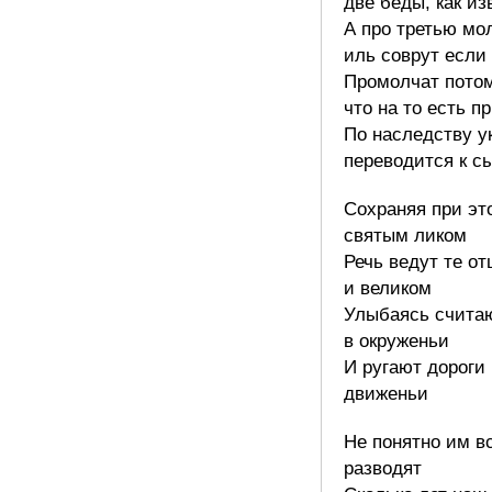
две беды, как из
А про третью мол
иль соврут если
Промолчат потом
что на то есть п
По наследству у
переводится к с
Сохраняя при эт
святым ликом
Речь ведут те от
и великом
Улыбаясь считаю
в окруженьи
И ругают дороги
движеньи
Не понятно им в
разводят