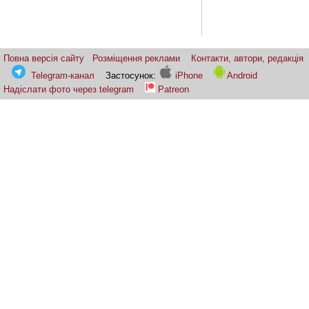
Повна версія сайту
Розміщення реклами
Контакти, автори, редакція
Telegram-канал
Застосунок:
iPhone
Android
Надіслати фото через telegram
Patreon