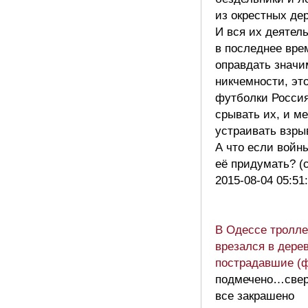
из окрестных д
И вся их деятел
в последнее вре
оправдать значи
никчемности, эт
футболки Росси
срывать их, и м
устраивать взр
А что если войн
её придумать? (
2015-08-04 05:51
В Одессе тролл
врезался в дерев
пострадавшие (ф
подмечено…све
все закрашено