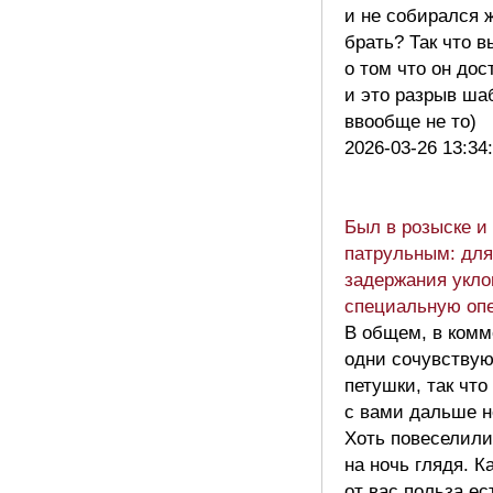
и не собирался
брать? Так что в
о том что он дос
и это разрыв шаб
ввообще не то)
2026-03-26 13:34
Был в розыске и
патрульным: для
задержания укло
специальную оп
В общем, в комм
одни сочувству
петушки, так что
с вами дальше н
Хоть повеселили
на ночь глядя. К
от вас польза ес