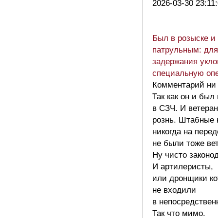
2026-03-30 23:11
Был в розыске и
патрульным: для
задержания укло
специальную оп
Комментарий ни 
Так как он и был
в СЗЧ. И ветеран
рознь. Штабные 
никогда на пере
не были тоже ве
Ну чисто законо
И артилеристы,
или дронщики к
не входили
в непосредственн
Так что мимо.