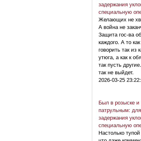
задержания укло
специальную оп
Желающих не хва
А война не закан
Защита гос-ва о
каждого. А то как
говорить так из 
утюга, а как к о
так пусть другие.
так не выйдет.
2026-03-25 23:22
Был в розыске и
патрульным: для
задержания укло
специальную оп
Настолько тупой
что даже коммен