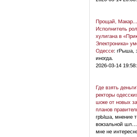
Прощай, Макар..
Исполнитель рол
хулигана в «При
Электроника» ум
Одессе
: гРыша,
иногда.
2026-03-14 19:58
Где взять деньг
ректоры одесски
шоке от новых з
планов правите
грЫша, мнение т
вокзальной шл…
мне не интересн