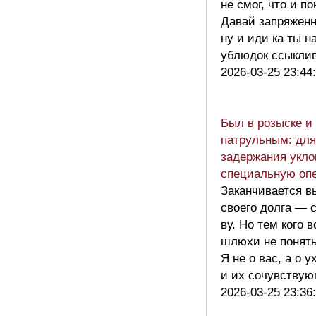
не смог, что и по
Давай запряжен
ну и иди ка ты на
ублюдок ссыкл
2026-03-25 23:44
Был в розыске и
патрульным: для
задержания укло
специальную оп
Заканчивается 
своего долга — 
ву. Но тем кого 
шлюхи не понять
Я не о вас, а о 
и их сочувств
2026-03-25 23:36