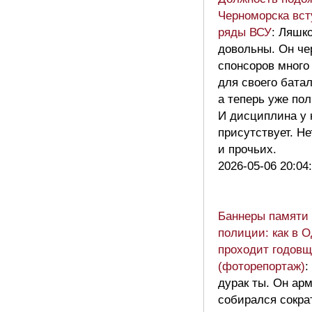
Черноморска вст
ряды ВСУ
: Ляшк
довольны. Он че
спонсоров много
для своего батал
а теперь уже пол
И дисциплина у 
присутствует. Не
и прочьих.
2026-05-06 20:04
Баннеры памяти 
полиции: как в 
проходит годовщ
(фоторепортаж)
:
дурак ты. Он ар
собирался сокра