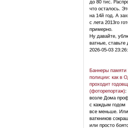
до 80 тис. Распр
что осталось. Э
на 14й год. А за
с лета 2013го го
примерно.
Ну давайте, убл
ватные, ставьте
2026-05-03 23:26
Баннеры памяти 
полиции: как в 
проходит годовщ
(фоторепортаж)
:
возле Дома про
с каждым годом
все меньше. Или
ваткников сокра
или просто боят