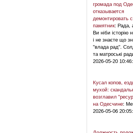
громада под Оде
отказывается
демонтировать с
памятник
: Рада, 
Ви ніби історію 
і не знаєте що з
"влада рад". Сол
та матроські ради
2026-05-20 10:46
Кусал копов, езд
мухой: скандаль
возглавил "ресу
на Одесчине
: Ме
2026-05-06 20:05
Должность подож