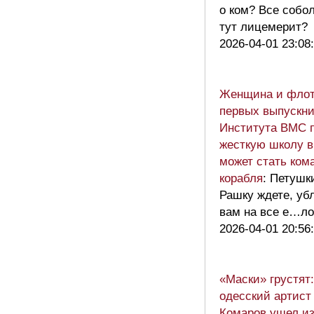
о ком? Все собо
тут лицемерит?
2026-04-01 23:08
Женщина и флот:
первых выпускни
Института ВМС 
жесткую школу в
может стать ком
корабля
: Петушк
Рашку ждете, уб
вам на все е…л
2026-04-01 20:56
«Маски» грустят
одесский артис
Комаров ушел из