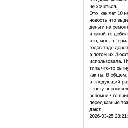
не хочеться.
Это как лет 10 
новость что выд
деньги на ремонт
и какой-то деби
что, мол, в Герм
годов тоде дорог
а потом их Люф
использовала. Ну
типа что-то рыгн
как ты. В общем,
в следующий раз
стопку опрокин
вспомни что при
перед казнью то
дают.
2026-03-25 23:21