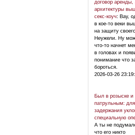
договор аренды,
архитектуры вы
секс-коуч
: Вау, 
в кое-то веки в
на защиту своего
Неужели. Ну мож
что-то начнет ме
в головах и появ
понимание что з
бороться.
2026-03-26 23:19
Был в розыске и
патрульным: для
задержания укло
специальную оп
А ты не подумал
что его никто