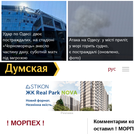
Удар по Одесі: двоє
постраждалих, на стадіоні
Атака на Одесу: у місті приліт,
«Чорноморець» знесло
у морі горить судно,
частину даху, суботній матч
є постраждалі (оновлено,
під загрозою
фото)
рус
Реклама
Комментарии к
! МОРПЕХ !
оставил ! МОРП