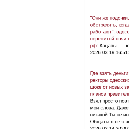
"Они же подонки,
обстрелять, ког
работают": одес
пережитой ночи 
рф
: Кацапы — н
2026-03-19 16:51
Где взять деньг
ректоры одесски
шоке от новых з
планов правите
Взял просто пов
мои слова. Даже
никакой.Ты не ин
Общаться не о 
2026-03-14 20:00