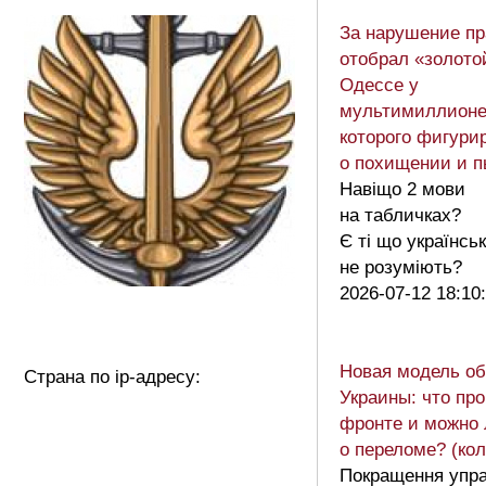
За нарушение пр
отобрал «золото
Одессе у
мультимиллионе
которого фигурир
о похищении и п
Навіщо 2 мови
на табличках?
Є ті що українсь
не розуміють?
2026-07-12 18:10
Новая модель о
Страна по ip-адресу:
Украины: что пр
фронте и можно 
о переломе? (кол
Покращення упра