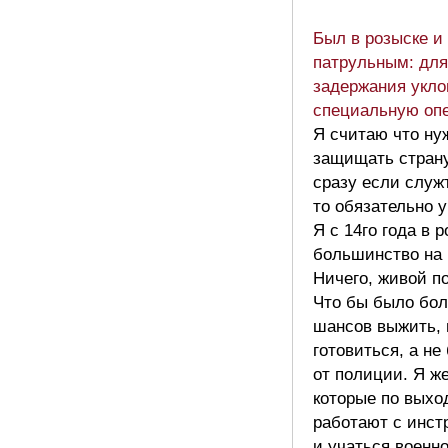
Был в розыске и
патрульным: для
задержания укло
специальную оп
Я считаю что ну
защищать страну
сразу если служ
то обязательно 
Я с 14го года в 
большинство на 
Ничего, живой по
Что бы было бо
шансов выжить, 
готовиться, а не
от полиции. Я ж
которые по вых
работают с инст
и учаться военно