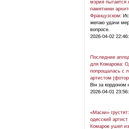
мэрия пытается 
памятники архит
Французском
: И
желаю удачи мер
вопросе.
2026-04-02 22:46
Последние апло
для Комарова: О
попрощалась с 
артистом (фотор
Він за кордоном 
2026-04-01 23:56
«Маски» грустят
одесский артис
Комаров ушел из