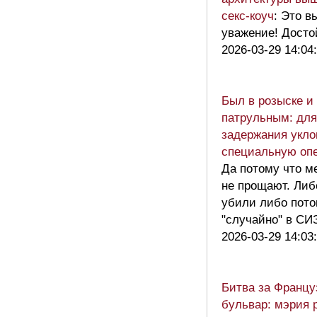
секс-коуч
: Это в
уважение! Досто
2026-03-29 14:04
Был в розыске и
патрульным: для
задержания укло
специальную оп
Да потому что м
не прощают. Либ
убили либо пот
"случайно" в С
2026-03-29 14:03
Битва за Францу
бульвар: мэрия 