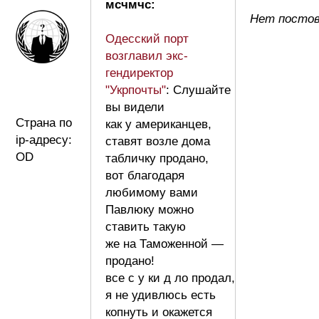
мсчмчс:
Нет постов
Одесский порт
возглавил экс-
гендиректор
"Укрпочты"
: Слушайте
вы видели
Страна по
как у американцев,
ip-адресу:
ставят возле дома
OD
табличку продано,
вот благодаря
любимому вами
Павлюку можно
ставить такую
же на Таможенной —
продано!
все с у ки д ло продал,
я не удивлюсь есть
копнуть и окажется