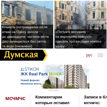
Кількість постраждалих після
атаки на Одесу зросла
«Полум'я вирувало
до дванадцяти: частина міста
на верхньому поверсі»:
досі залишається без світла
одесити про наслідки нічного
та води (оновлено)
удару
рус
Реклама
Комментарии
Записи в б
мсчмчс
которые оставил
мсчмчс: