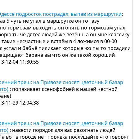
Одессе подросток пострадал, выпав из маршрутки
:
раз 5 чуть не упал в маршрутке он то газу
 по тормозам выходить он опять по тормозам упал,
ворю ты чё дятел людей же везёшь а он мне классику
 такие несчастные и встаём в 4 ложимся в 00-00
л устал и бабьё пиликает которые жо пы то посадили
защищают барана вы что он же такой хороший
13-12-04 11:30:55
ренний треш: на Привозе сносят цветочный базар
ото)
: попахивает ксенофобией в нашей честной
ране)
13-11-29 12:04:38
ренний треш: на Привозе сносят цветочный базар
ото)
: навести порядок для вас разогнать людей
? а вот в городе нет порядка послушайте что говорят