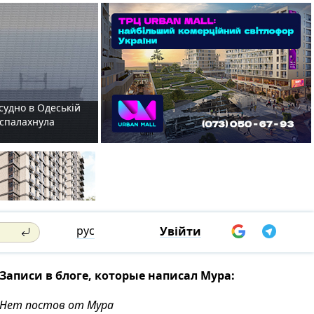
судно в Одеській
і спалахнула
рус
Увійти
Записи в блоге, которые написал Мура:
Нет постов от Мура