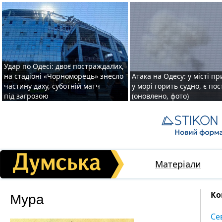
Удар по Одесі: двоє постраждалих,
на стадіоні «Чорноморець» знесло
Атака на Одесу: у місті пр
частину даху, суботній матч
у морі горить судно, є по
під загрозою
(оновлено, фото)
Матеріали
Мура
Ко
Се