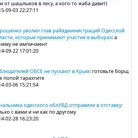
м от шашлыков в лесу, а кого-то жаба давит)
15-09-03 22:27:11
рошенко уволил глав райадминистраций Одесской
ласти, которые принимают участие в выборах
: а
чему не импичмент
14-09-22 17:01:20
блюдателей ОБСЕ не пускают в Крым
: готовьте борщ
те попой тарахтите
14-03-06 15:21:54
чальника одесского облУВД отправили в отставку
:
лько с вами и ни как по другому
14-02-28 16:23:20