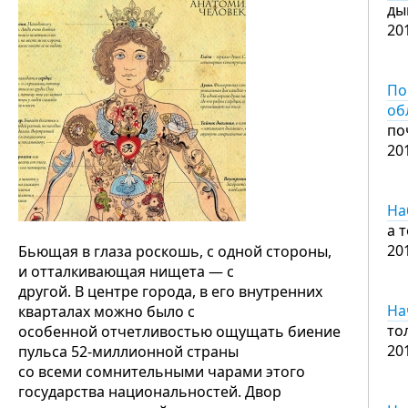
ды
20
По
об
по
20
На
а 
20
Бьющая в глаза роскошь, с одной стороны,
и отталкивающая нищета — с
другой. В центре города, в его внутренних
На
кварталах можно было с
то
особенной отчетливостью ощущать биение
20
пульса 52-миллионной страны
со всеми сомнительными чарами этого
государства национальностей. Двор