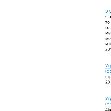
В 
я 
то
го
мы
мо
и 
20
Ут
(ф
ст
20
Ут
(ф
да