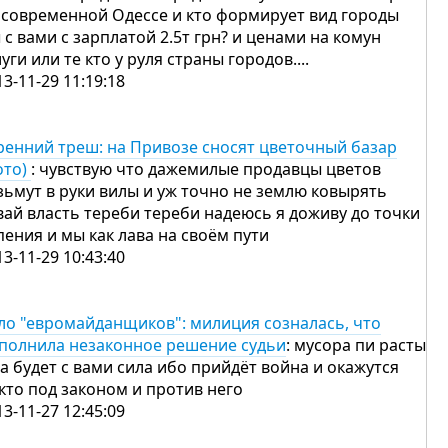
 современной Одессе и кто формирует вид городы
 с вами с зарплатой 2.5т грн? и ценами на комун
луги или те кто у руля страны городов....
13-11-29 11:19:18
ренний треш: на Привозе сносят цветочный базар
ото)
: чувствую что дажемилые продавцы цветов
зьмут в руки вилы и уж точно не землю ковырять
вай власть тереби тереби надеюсь я доживу до точки
пения и мы как лава на своём пути
13-11-29 10:43:40
ло "евромайданщиков": милиция созналась, что
полнила незаконное решение судьи
: мусора пи расты
да будет с вами сила ибо прийдёт война и окажутся
 кто под законом и против него
13-11-27 12:45:09