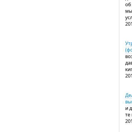
об
мы
ус
20
Ут
(ф
во
да
ки
20
Де
вы
и 
те
20