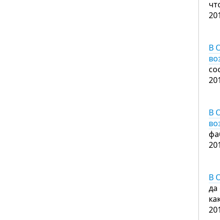
чт
20
В 
во
со
20
В 
во
фа
20
В 
да
ка
20