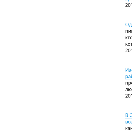
20
Од
пи
кт
ко
20
Из
ра
пр
лю
20
В 
во
ка