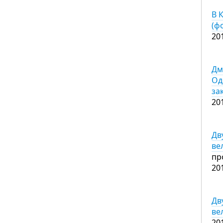
В 
(ф
20
Дм
Од
за
20
Дв
ве
пр
20
Дв
ве
20