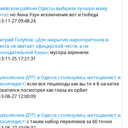
Киевском районе Одессы выбрали лучшую маму
ото)
: но Анна Узун исключение вот и победа
13-11-27 09:48:24
итрий Голубов: «Для закрытия наркопритонов в
ессе не хватает офицерской чести, а не
конодательной базы»
: мусора ахренели
13-11-25 17:21:31
ухколесное ДТП: в Одессе столкнулись мотоциклист и
лосипедист
: если все пешеходы как вы то я б на катке
окатился посмотрел как глаза из орбит
13-06-27 12:00:09
ухколесное ДТП: в Одессе столкнулись мотоциклист и
лосипедист
: с таким набор переломов за 60 точно
13-06-27 10:06:32