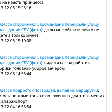
о не наесть принцесса
13-12-06 15:23:16
Одессе сторонники Евромайдана перекрыли улицу
зле здания СБУ (фото)
: да вы мне объясняличто не
сёте а только минет
13-12-06 15:10:08
Одессе сторонники Евромайдана перекрыли улицу
зле здания СБУ (фото)
: видел я вас на работе в
брики головных уборов вечером
13-12-06 14:58:44
Одессе подросток пострадал, выпав из маршрутки
:
 с остановками тоько в положенных для этого местах
к эл.транспорт
13-12-04 16:53:54