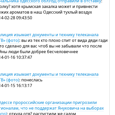
чальника одесского облУВД отправили в отставку
:
толку? хотя крымская закалка может и привнести
ежих ароматов в наш Одесский тухлый воздух
14-02-28 09:43:50
лиция изымает документы и технику телеканала
ТВ» (фото)
: вы из тех кто плохо спит от вида дяди гади
это сделано для вас чтоб вы не забывали что после
йны люди были добрее бесчеловечнее
14-01-16 10:37:47
лиция изымает документы и технику телеканала
ТВ» (фото)
: понеслась
14-01-15 16:13:17
Одессе пророссийские организации пригрозили
гионалам, что не поддержат Януковича на выборах
ото)
: откуда отв? распустили же садом