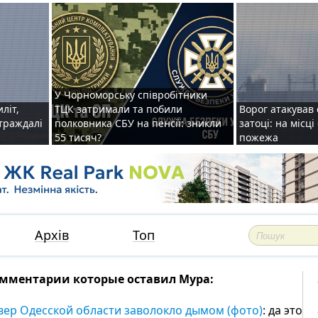
У Чорноморську співробітники
иліт,
ТЦК затримали та побили
Ворог атакував 
страждалі
полковника СБУ на пенсії: зникли
затоці: на місц
55 тисяч?
пожежа
Архів
Топ
мментарии которые оставил Мура:
вер Одесской области заволокло дымом (фото)
: да это