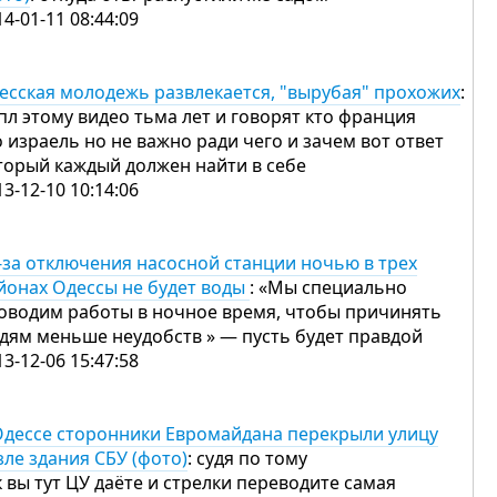
14-01-11 08:44:09
есская молодежь развлекается, "вырубая" прохожих
:
пл этому видео тьма лет и говорят кто франция
о израель но не важно ради чего и зачем вот ответ
торый каждый должен найти в себе
13-12-10 10:14:06
-за отключения насосной станции ночью в трех
йонах Одессы не будет воды
: «Мы специально
оводим работы в ночное время, чтобы причинять
дям меньше неудобств » — пусть будет правдой
13-12-06 15:47:58
Одессе сторонники Евромайдана перекрыли улицу
зле здания СБУ (фото)
: судя по тому
к вы тут ЦУ даёте и стрелки переводите самая