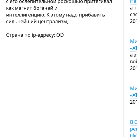
На
с его ослепительной роскошью притягивал
а 
как магнит богачей и
св
интеллигенцию. К этому надо прибавить
20
сильнейший централизм,
Страна по ip-адресу: OD
Ми
«А
а 
во
20
Ми
«А
20
В 
ре
(ф