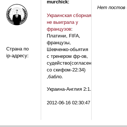
murchick:
Нет постов 
Украинская сборная
не выиграла у
французов
:
Платини, FIFA,
французы,
Страна по
Шевченко-обьятия
ip-адресу:
с тренером фр-ов,
судейство(согласен
со скифом-22:34)
,бабло.
Украина-Англия 2:1.
2012-06-16 02:30:47