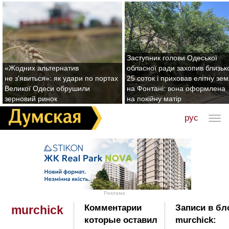
Заступник голови Одеської
«Жодних альтернатив
обласної ради захопив близьк
не з'явиться»: як удари по портах
25 соток і приховав елітну зе
Великої Одеси обрушили
на Фонтані: вона оформлена
зерновий ринок
на покійну матір
рус
Реклама
Комментарии
Записи в бл
murchick
которые оставил
murchick: