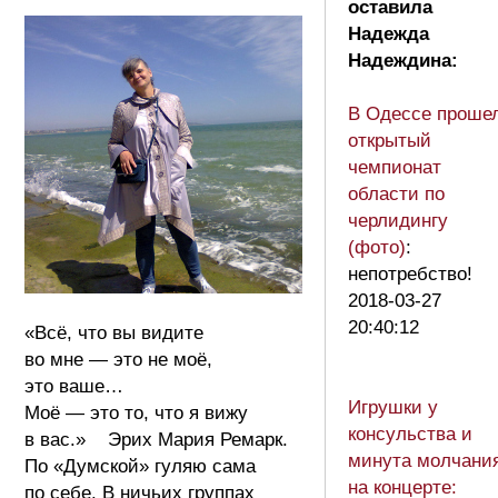
оставила
Нaдeждa
Нaдeждинa:
В Одессе проше
открытый
чемпионат
области по
черлидингу
(фото)
:
непотребство!
2018-03-27
20:40:12
«Всё, что вы видите
во мне — это не моё,
это ваше…
Игрушки у
Моё — это то, что я вижу
консульства и
в вас.» Эрих Мария Ремарк.
минута молчани
По «Думской» гуляю сама
на концерте:
по себе. В ничьих группах