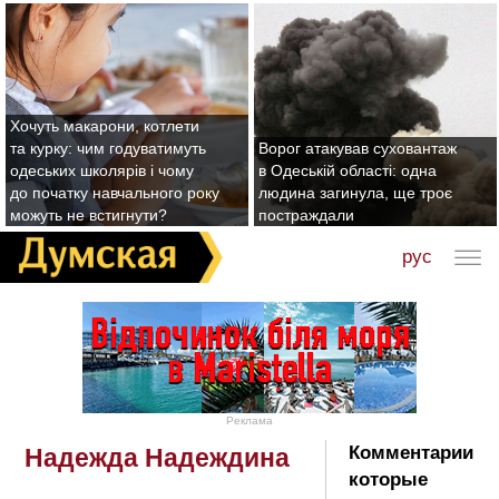
Хочуть макарони, котлети
та курку: чим годуватимуть
Ворог атакував суховантаж
одеських школярів і чому
в Одеській області: одна
до початку навчального року
людина загинула, ще троє
можуть не встигнути?
постраждали
рус
Реклама
Комментарии
Нaдeждa Нaдeждинa
которые