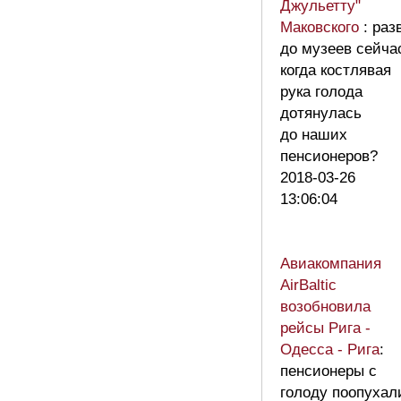
Джульетту"
Маковского
: раз
до музеев сейча
когда костлявая
рука голода
дотянулась
до наших
пенсионеров?
2018-03-26
13:06:04
Авиакомпания
AirBaltic
возобновила
рейсы Рига -
Одесса - Рига
:
пенсионеры с
голоду поопухал