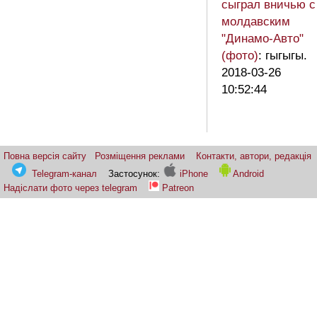
сыграл вничью с
молдавским
"Динамо-Авто"
(фото)
: гыгыгы.
2018-03-26
10:52:44
Повна версія сайту
Розміщення реклами
Контакти, автори, редакція
Telegram-канал
Застосунок:
iPhone
Android
Надіслати фото через telegram
Patreon