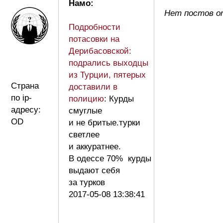
Намо:
Нет постов о
Подробности
потасовки на
Дерибасовской:
подрались выходцы
из Турции, пятерых
Страна
доставили в
по ip-
полицию
: Курды
адресу:
смуглые
OD
и не бритые.турки
светлее
и аккуратнее.
В одессе 70% курды
выдают себя
за турков
2017-05-08 13:38:41