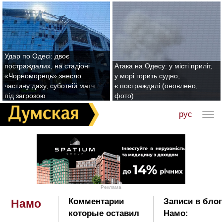
Удар по Одесі: двоє
постраждалих, на стадіоні
Атака на Одесу: у місті приліт,
«Чорноморець» знесло
у морі горить судно,
частину даху, суботній матч
є постраждалі (оновлено,
під загрозою
фото)
рус
Реклама
Комментарии
Записи в блог
Намо
которые оставил
Намо: