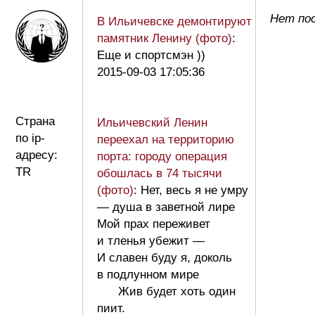
Нет по
В Ильичевске демонтируют
памятник Ленину (фото)
:
Еще и спортсмэн ))
2015-09-03 17:05:36
Страна
Ильичевский Ленин
по ip-
переехал на территорию
адресу:
порта: городу операция
TR
обошлась в 74 тысячи
(фото)
: Нет, весь я не умру
— душа в заветной лире
Мой прах переживет
и тленья убежит —
И славен буду я, доколь
в подлунном мире
Жив будет хоть один
пиит.