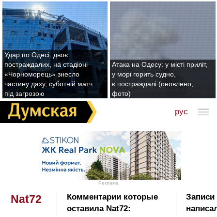
Удар по Одесі: двоє
постраждалих, на стадіоні
Атака на Одесу: у місті приліт,
«Чорноморець» знесло
у морі горить судно,
частину даху, суботній матч
є постраждалі (оновлено,
під загрозою
фото)
рус
Реклама
Комментарии которые
Записи 
Nat72
оставила Nat72:
написал