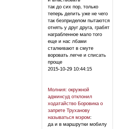
так до сих пор, только
теперь делить уже не чего
так безприделом пытаются
отнять у друг друга, грабят
награбленное мало того
еще и нас лбами
сталкивают в смуте
воровать легче и списать
проще
2015-10-29 10:44:15
Молния: окружной
админсуд отклонил
ходатайство Боровика о
запрете Труханову
называться мэром
:
да и в маршрутки мобилу