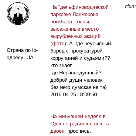
Нет
На "дельфиноводческой"
парковке Ланжерона
погибают сосны,
высаженные вместо
вырубленных акаций
(фото)
: А где неусыпный
Страна по ip-
борец с прокуратурой
адресу: UA
коррупцией и судьями??
кто знает
где Неравнодушный?
доброй души человек,
без него думская не та)
2016-04-25 18:09:50
На минувшей неделе в
Одессе родилось шесть
двоен
: проспись,