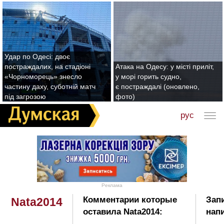
Удар по Одесі: двоє
постраждалих, на стадіоні
Атака на Одесу: у місті приліт,
«Чорноморець» знесло
у морі горить судно,
частину даху, суботній матч
є постраждалі (оновлено,
під загрозою
фото)
рус
Реклама
Комментарии которые
Зап
Nata2014
оставила Nata2014:
напи