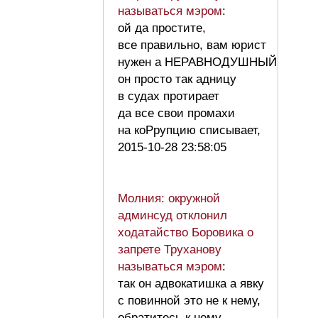
называться мэром
:
ой да простите,
все правильно, вам юрист
нужен а НЕРАВНОДУШНЫЙ
он просто так адницу
в судах протирает
да все свои промахи
на коРрупцию списывает,
2015-10-28 23:58:05
Молния: окружной
админсуд отклонил
ходатайство Боровика о
запрете Труханову
называться мэром
:
так он адвокатишка а явку
с повинной это не к нему,
обратитесь к нему