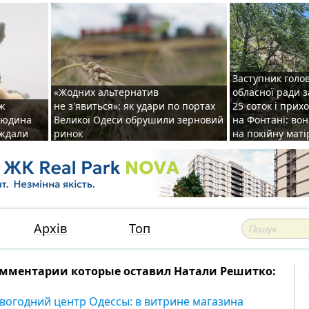
Заступник голо
«Жодних альтернатив
обласної ради 
аж
не з'явиться»: як удари по портах
25 соток і прих
 людина
Великої Одеси обрушили зерновий
на Фонтані: во
аждали
ринок
на покійну маті
Архів
Топ
мментарии которые оставил Натали Решитко:
вогодний центр Одессы: в витрине магазина