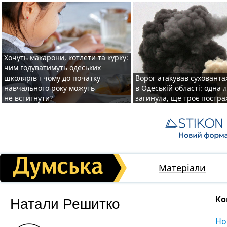
Хочуть макарони, котлети та курку:
чим годуватимуть одеських
школярів і чому до початку
Ворог атакував суховант
навчального року можуть
в Одеській області: одна
не встигнути?
загинула, ще троє постр
Матеріали
Натали Решитко
Ко
Но