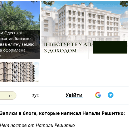
ви Одеської
захопив близько
овав елітну землю
на оформлена
р
рус
Увійти
Записи в блоге, которые написал Натали Решитко:
Нет постов от Натали Решитко