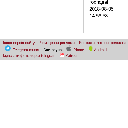
господа!
2018-08-05
14:56:58
Повна версія сайту
Розміщення реклами
Контакти, автори, редакція
Telegram-канал
Застосунок:
iPhone
Android
Надіслати фото через telegram
Patreon