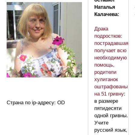
Наталья
Калачева:
Драка
подростков:
пострадавшая
получает всю
необходимую
помощь,
родители
хулиганок
оштрафованы
на 51 гривну
:
в размере
Страна по ip-адресу: OD
пятидесяти
одной гривны.
Учите
русский язык,