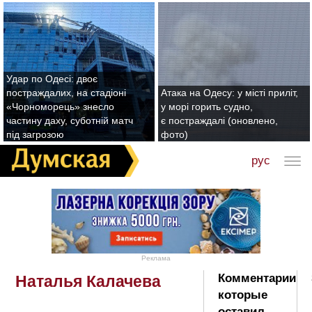
Удар по Одесі: двоє
постраждалих, на стадіоні
Атака на Одесу: у місті приліт,
«Чорноморець» знесло
у морі горить судно,
частину даху, суботній матч
є постраждалі (оновлено,
під загрозою
фото)
рус
Реклама
Комментарии
Наталья Калачева
которые
оставил