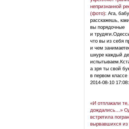
непризнанной ре
(фото)
: Ага, баб
расскажешь, как
вы порядочные
и трудяги.Одесс
что вы из себя 
и чем занимаете
шкуре каждый д
испытываем.Кст
а зря ты свой бу
в первом класс
2014-08-10 17:08
«И отплакали те,
дождались…» О
встретила погра
вырвавшихся из 