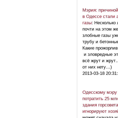
Мэрия: причиной
в Одессе стали 
газы
: Несколько 
почти на этом ж
злобные газы уж
трубу и бетонны
Какие прожорли
и зловредные эт
всё жрут и жру
от них нету…)
2013-03-18 20:31
Одесскому мэру
потратить 25 мл
здания горсовет
игнорируют хоз
может сначала н