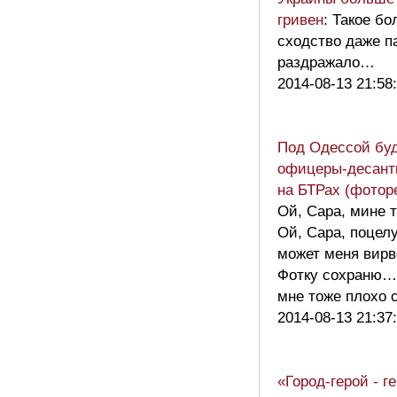
гривен
: Такое б
сходство даже п
раздражало…
2014-08-13 21:58
Под Одессой бу
офицеры-десант
на БТРах (фотор
Ой, Сара, мине т
Ой, Сара, поцел
может меня вирв
Фотку сохраню…
мне тоже плохо
2014-08-13 21:37
«Город-герой - г