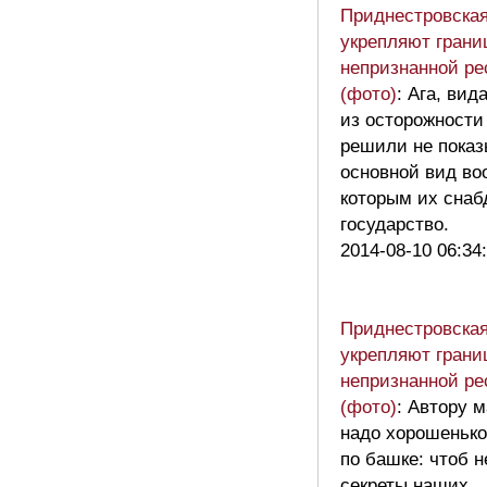
Приднестровская 
укрепляют грани
непризнанной ре
(фото)
: Ага, вид
из осторожности
решили не показ
основной вид во
которым их снаб
государство.
2014-08-10 06:34
Приднестровская 
укрепляют грани
непризнанной ре
(фото)
: Автору 
надо хорошенько
по башке: чтоб 
секреты наших