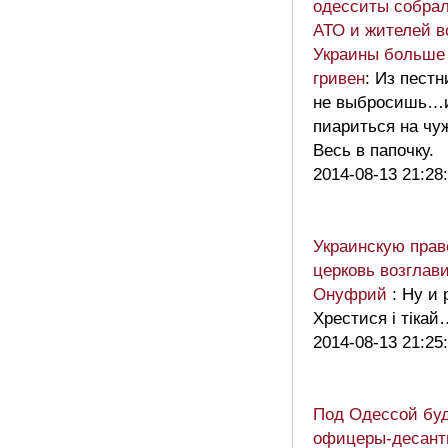
одесситы собрал
АТО и жителей в
Украины больше 
гривен
: Из пестн
не выбросишь…и
пиариться на чуж
Весь в папочку.
2014-08-13 21:28
Украинскую пра
церковь возглав
Онуфрий
: Ну и
Хрестися і тікай
2014-08-13 21:25
Под Одессой бу
офицеры-десант