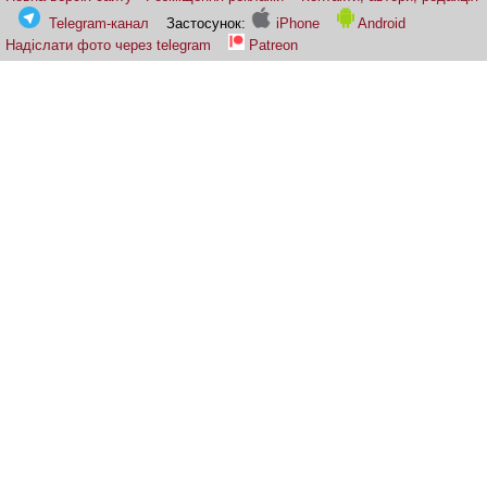
Telegram-канал
Застосунок:
iPhone
Android
Надіслати фото через telegram
Patreon