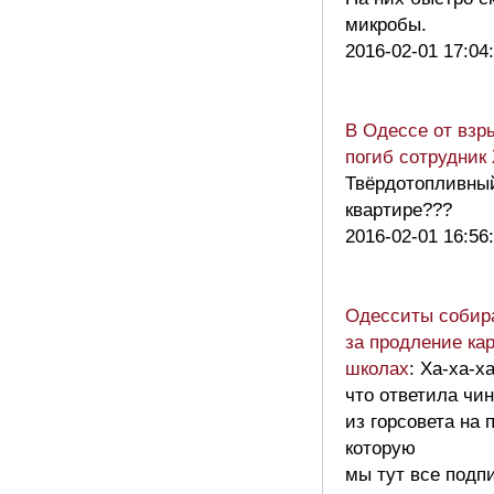
микробы.
2016-02-01 17:04
В Одессе от взр
погиб сотрудник
Твёрдотопливный
квартире???
2016-02-01 16:56
Одесситы собир
за продление ка
школах
: Ха-ха-ха
что ответила чи
из горсовета на 
которую
мы тут все подп