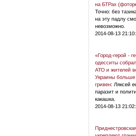
на БТРах (фотор
Точно: без тазик
на эту падлу см
невозможно.
2014-08-13 21:10
«Город-герой - г
одесситы собрал
АТО и жителей в
Украины больше 
гривен
: Ляксей е
паразит и полит
какашка.
2014-08-13 21:02
Приднестровская 
укрепляют грани