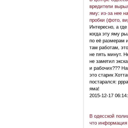
вредители выры
яму: из-за нее н
пробки (фото, ви
Интересно, а где
когда эту яму р
по её размерам 
там работам, эт
не пять минут. Н
не заметил экск
и рабочих??? На
это старик Хотт
постарался: ррра
яма!
2015-12-17 06:14
В одесской поли
что информация