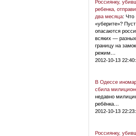
Россиянку, убив
ребенка, отправ
два месяца
: Что
«уберите»? Пус
опасаются росс
всяких — разны
границу на замо
режим…
2012-10-13 22:40
В Одессе иномар
сбила милицион
недавно милици
ребёнка…
2012-10-13 22:23
Россиянку, убив