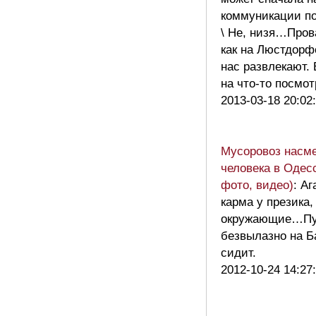
коммуникации п
\ Не, низя…Пров
как на Люстдорф
нас развлекают. 
на что-то посм
2013-03-18 20:02
Мусоровоз насм
человека в Одес
фото, видео)
: Аг
карма у презика,
окружающие…Пус
безвылазно на Б
сидит.
2012-10-24 14:27