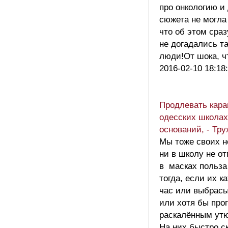
про онкологию и 
сюжета не могла
что об этом сраз
не догадались т
люди!От шока, ч
2016-02-10 18:18
Продлевать кара
одесских школах
оснований, - Тр
Мы тоже своих не
ни в школу не о
в масках польза
тогда, если их к
час или выбрасы
или хотя бы про
раскалённым утю
На них быстро с