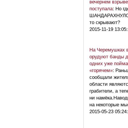
вечернем взрыве
поступала
: Но гд
ШАНДАРАХНУЛО!
то скрывают?
2015-11-19 13:05
На Черемушках 
орудуют банды 
одних уже пойма
«горячем»
: Рань
сообщали жител
области являют
грабители, а теп
ни намёка.Навод
на некоторые 
2015-05-23 05:24