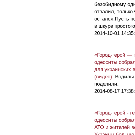
безобидному од
отвалил, только
остался.Пусть п
в шкуре простог
2014-10-01 14:35
«Город-герой — 
одесситы собрал
для украинских 
(видео)
: Водилы 
поделили.
2014-08-17 17:38
«Город-герой - г
одесситы собрал
АТО и жителей в
Украины больше 