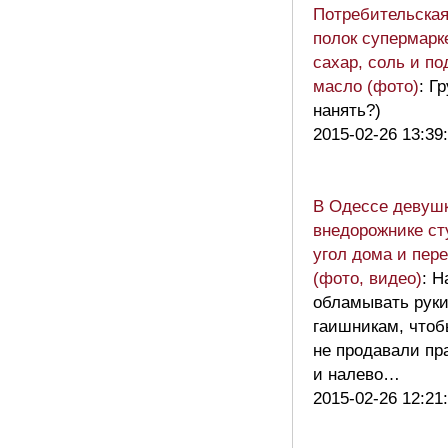
Потребительская
полок супермарк
сахар, соль и п
масло (фото)
: Г
нанять?)
2015-02-26 13:39
В Одессе девушк
внедорожнике ст
угол дома и пер
(фото, видео)
: Н
обламывать рук
гаишникам, чтоб
не продавали пр
и налево…
2015-02-26 12:21