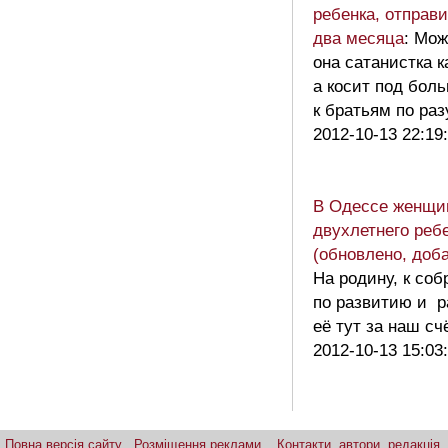
ребенка, отправ
два месяца
: Мож
она сатанистка к
а косит под бо
к братьям по р
2012-10-13 22:19
В Одессе женщи
двухлетнего реб
(обновлено, доб
На родину, к со
по развитию и р
её тут за наш сч
2012-10-13 15:03
Повна версія сайту
Розміщення реклами
Контакти, автори, редакція