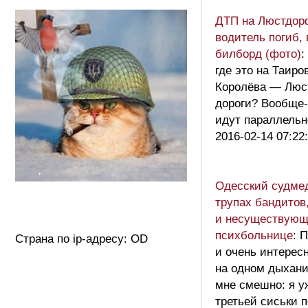
ДТП на Люстдорф
водитель погиб,
билборд (фото)
:
где это на Таиро
Королёва — Люс
дороги? Вообще-
идут параллел
2016-02-14 07:22
Одесский судмед
трупах бандитов
и несуществующ
психбольнице
: 
Страна по ip-адресу: OD
и очень интересн
на одном дыхан
мне смешно: я у
третьей сиськи 