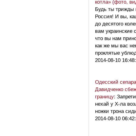
котла» (фото, ви
Будь ты трижды 
Россия! И вы, ка
до десятого кол
вам украинские с
что вы нам прин
как же мы вас н
проклятые ублюд
2014-08-10 16:48
Одесский сепара
Давидченко сбеж
границу
: Запрети
нехай у Х-ла во
ножки трона сид
2014-08-10 06:42