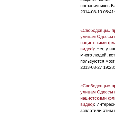
пограничников.
2014-08-10 05:41
«Свободовцы» п
улицам Одессы 
нацистскими фл
видео)
: Нет, у н
много людей, ко
пользуются моз
2013-03-27 19:28
«Свободовцы» п
улицам Одессы 
нацистскими фл
видео)
: Интересн
заплатили этим