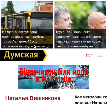
В Одесі знеструмлено
Труханов і Порошенко
електротранспорт: замість
в одному човні: що спільного
трамваїв і тролейбусів
у двох колишніх і як це ховає
запустили автобуси (розклад)
їхнє політичне майбутнє
рус
Реклама
Комментарии к
Наталья Вишнякова
оставил Наталь