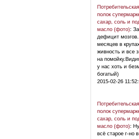
Потребительская
полок супермарк
сахар, соль и п
масло (фото)
: З
дефицит мозгов.
месяцев в крупа
живность и все 
на помойку.Види
у нас хоть и без
богатый)
2015-02-26 11:52
Потребительская
полок супермарк
сахар, соль и п
масло (фото)
: Ну
всё старое г-но 