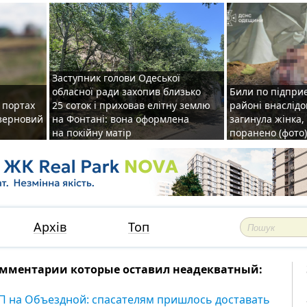
Заступник голови Одеської
обласної ради захопив близько
Били по підприє
о портах
25 соток і приховав елітну землю
районі внаслідо
зерновий
на Фонтані: вона оформлена
загинула жінка,
на покійну матір
поранено (фото)
Архів
Топ
мментарии которые оставил неадекватный:
П на Объездной: спасателям пришлось доставать