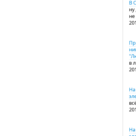
В 
ну
не
20
Пр
ни
"Л
в 
20
На
эл
вс
20
На