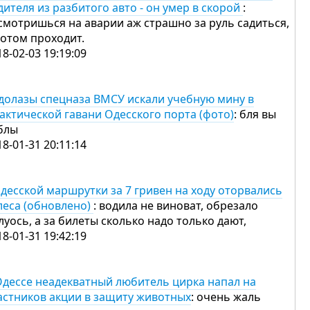
дителя из разбитого авто - он умер в скорой
:
смотришься на аварии аж страшно за руль садиться,
потом проходит.
18-02-03 19:19:09
долазы спецназа ВМСУ искали учебную мину в
актической гавани Одесского порта (фото)
: бля вы
блы
18-01-31 20:11:14
одесской маршрутки за 7 гривен на ходу оторвались
леса (обновлено)
: водила не виноват, обрезало
луось, а за билеты сколько надо только дают,
18-01-31 19:42:19
Одессе неадекватный любитель цирка напал на
астников акции в защиту животных
: очень жаль