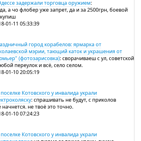
Одессе задержали торговца оружием
:
 да, а чо флобер уже запрет, да и за 2500грн, боевой
 купиш
18-01-11 05:33:39
аздничный город корабелов: ярмарка от
колаевской мэрии, тающий каток и украшения от
юмьер" (фотозарисовка)
: сворачиваеш с ул, советской
любой переулок и всё, село селом.
18-01-10 20:05:19
 поселке Котовского у инвалида украли
ектроколяску
: спрашивать не будут, с приколов
ё начнется. не твоё это точно.
18-01-10 07:24:23
 поселке Котовского у инвалида украли