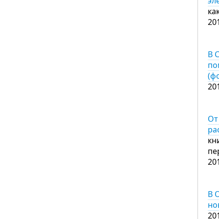
эл
ка
20
В 
по
(ф
20
От
ра
кн
пе
20
В 
но
20