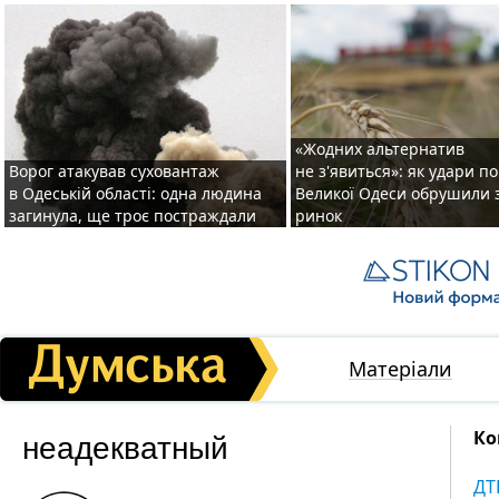
«Жодних альтернатив
Ворог атакував суховантаж
не з'явиться»: як удари п
в Одеській області: одна людина
Великої Одеси обрушили 
загинула, ще троє постраждали
ринок
Матеріали
неадекватный
Ко
ДТ