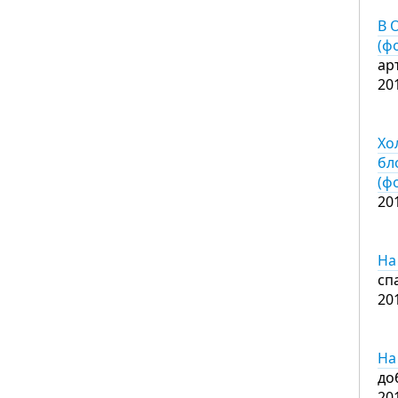
В 
(ф
ар
20
Хо
бл
(ф
20
На
сп
20
На
до
20