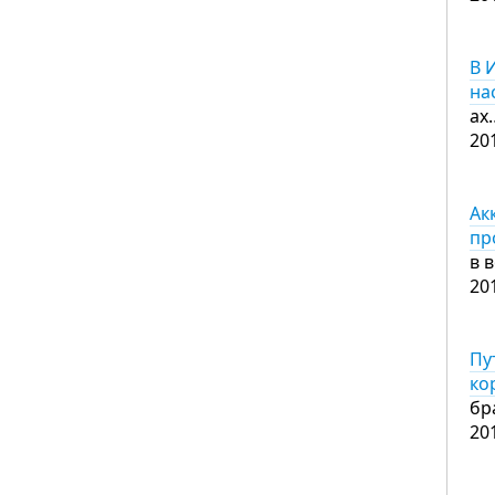
В 
на
ах
20
Ак
пр
в 
20
Пу
ко
бр
20