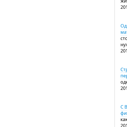
жи
20
Од
ма
ст
ну
20
Ст
пе
од
20
С 
фи
ка
20