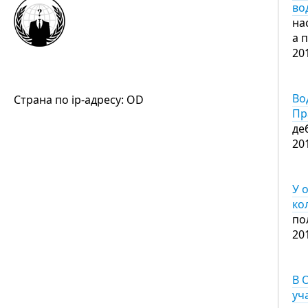
во
на
а 
20
Во
Страна по ip-адресу: OD
Пр
де
20
У 
ко
по
20
В 
уч