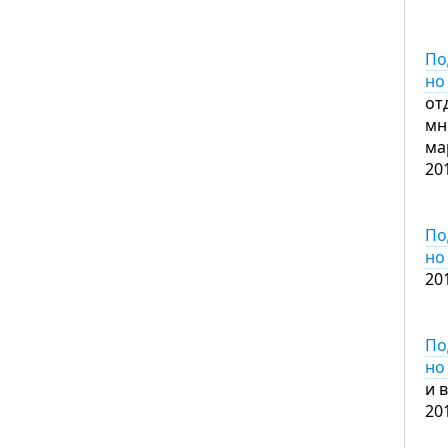
По
но
от
мн
ма
20
По
но
20
По
но
и 
20