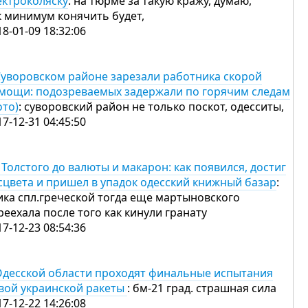
ектроколяску
: на тюрме за такую кражу, думаю,
к минимум конячить будет,
18-01-09 18:32:06
Суворовском районе зарезали работника скорой
мощи: подозреваемых задержали по горячим следам
ото)
: суворовский район не только поскот, одесситы,
17-12-31 04:45:50
 Толстого до валюты и макарон: как появился, достиг
сцвета и пришел в упадок одесский книжный базар
:
ика спл.греческой тогда еще мартыновского
реехала после того как кинули гранату
17-12-23 08:54:36
Одесской области проходят финальные испытания
вой украинской ракеты
: бм-21 град. страшная сила
17-12-22 14:26:08