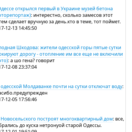
Одессе открылся первый в Украине музей бетона
оторепортаж)
: интерестно, сколько замесов этот
тем сделает вручную за день.кто в теме, тот поймет.
17-12-13 14:45:50
лодная Шкодова: жители одесской горы пятые сутки
окируют дорогу - отопление им все еще не включили
ото)
: а шо гена? говорит
17-12-08 23:37:04
 одесской Молдаванке почти на сутки отключат воду
:
асибо.предупрежден
17-12-05 17:56:46
 Новосельского построят многоквартирный дом
: все,
брались до куска нетронуой старой Одессы.
17-12-01 19:51:09