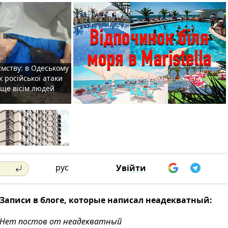
мству: в Одеському
к російської атаки
 ще вісім людей
рус
Увійти
Записи в блоге, которые написал неадекватный:
Нет постов от неадекватный