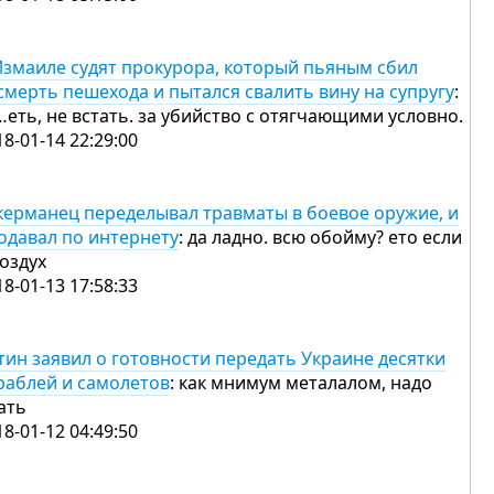
Измаиле судят прокурора, который пьяным сбил
смерть пешехода и пытался свалить вину на супругу
:
…еть, не встать. за убийство с отягчающими условно.
18-01-14 22:29:00
керманец переделывал травматы в боевое оружие, и
одавал по интернету
: да ладно. всю обойму? ето если
воздух
18-01-13 17:58:33
тин заявил о готовности передать Украине десятки
раблей и самолетов
: как мнимум металалом, надо
ать
18-01-12 04:49:50