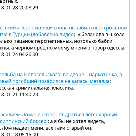
вотных,
18-01-28 20:08:29
есский «Черноморец» снова не забил в контрольном
тче в Турции (добавлено видео)
: у беланова в школе
олько пацанов перспективных, нотолько бабки
жны. а черноморец по моему мнению позор одессы.
18-01-24 04:26:00
рельба на Новосельского: во дворе – наркоточка, а
рвый погибший позарился на запасы металла
:
есская криминальная классика.
18-01-21 11:40:23
Василием Ломаченко хочет драться легендарный
липпинский боксер
: а я бы не хотел видеть,
к Лом надаёт мени, все таки старый он.
18-01-18 05:15:00