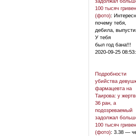
задолжал больш
100 тысяч гриве
(фото)
: Интересн
почему тебя,
дебила, выпуст
У тебя
был год бана!!!
2020-09-25 08:53
Подробности
убийства девушк
фармацевта на
Таирова: у жерт
36 ран, а
подозреваемый
задолжал больш
100 тысяч гриве
(фото)
: 3.38 — ч