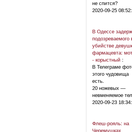
не спится?
2020-09-25 08:52
В Одессе задер
подозреваемого 
убийстве девушк
фармацевта: мо
- корыстный
:
В Телеграме фот
этого чудовища
есть.
20 ножевых —
невменяемое те
2020-09-23 18:34
Флеш-рояль: на
Черемушках