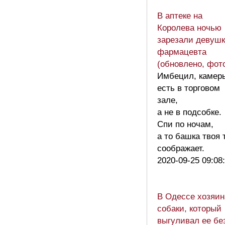
В аптеке на
Королева ночью
зарезали девушк
фармацевта
(обновлено, фот
Имбецил, камер
есть в торговом
зале,
а не в подсобке.
Спи по ночам,
а то башка твоя 
соображает.
2020-09-25 09:08
В Одессе хозяин
собаки, который
выгуливал ее бе