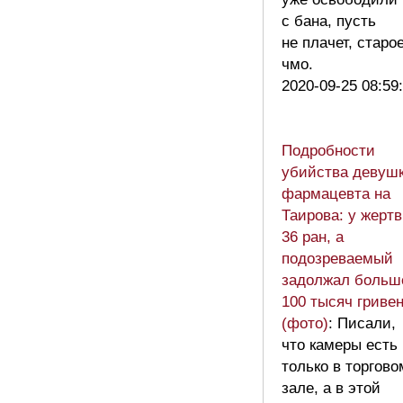
с бана, пусть
не плачет, старо
чмо.
2020-09-25 08:59
Подробности
убийства девушк
фармацевта на
Таирова: у жерт
36 ран, а
подозреваемый
задолжал больш
100 тысяч гриве
(фото)
: Писали,
что камеры есть
только в торгово
зале, а в этой