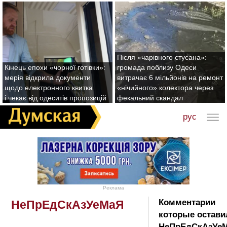
Після «чарівного стусана»:
Кінець епохи «чорної готівки»:
громада поблизу Одеси
мерія відкрила документи
витрачає 6 мільйонів на ремонт
щодо електронного квитка
«нічийного» колектора через
і чекає від одеситів пропозицій
фекальний скандал
рус
Реклама
Комментарии
НеПрЕдСкАзУеМаЯ
которые остави
НеПрЕдСкАзУеМ