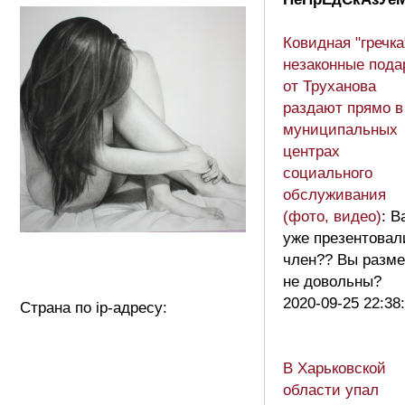
Ковидная "гречка
незаконные пода
от Труханова
раздают прямо в
муниципальных
центрах
социального
обслуживания
(фото, видео)
: В
уже презентовал
член?? Вы разм
не довольны?
2020-09-25 22:38
Страна по ip-адресу:
В Харьковской
области упал