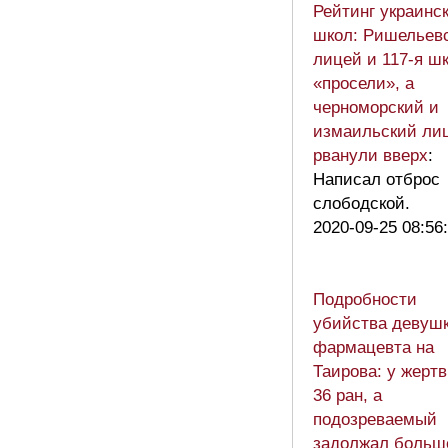
Рейтинг украинс
школ: Ришельев
лицей и 117-я ш
«просели», а
черноморский и
измаильский ли
рванули вверх
:
Написал отброс
слободской.
2020-09-25 08:56
Подробности
убийства девушк
фармацевта на
Таирова: у жерт
36 ран, а
подозреваемый
задолжал больш