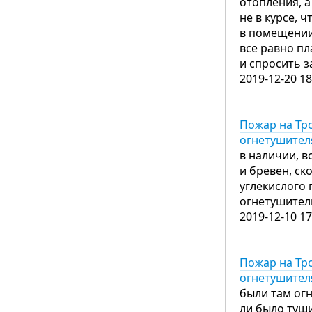
отопления, а
не в курсе, 
в помещении 
все равно пл
и спросить з
2019-12-20 18
Пожар на Тр
огнетушител
в наличии, в
и бревен, с
углекислого 
огнетушитель
2019-12-10 17
Пожар на Тр
огнетушител
были там огн
ли было туши