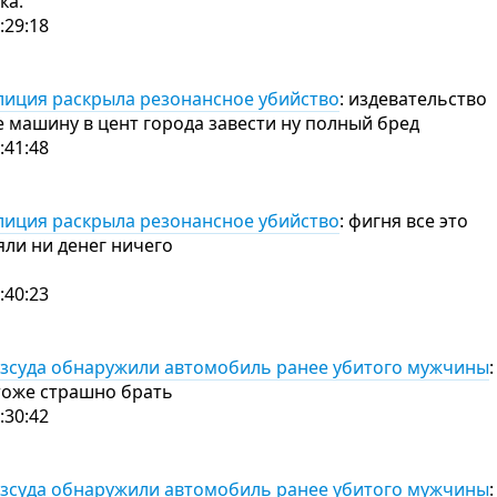
ка.
:29:18
лиция раскрыла резонансное убийство
: издевательство
е машину в цент города завести ну полный бред
:41:48
лиция раскрыла резонансное убийство
: фигня все это
яли ни денег ничего
:40:23
хозсуда обнаружили автомобиль ранее убитого мужчины
:
тоже страшно брать
:30:42
хозсуда обнаружили автомобиль ранее убитого мужчины
: