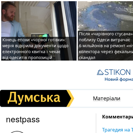
Після «чарівного стусана»
Кінець епохи «чорної готівки»:
поблизу Одеси витрачає
мерія відкрила документи щодо
6 мільйонів на ремонт «н
електронного квитка і чекає
колектора через фекальн
від одеситів пропозицій
скандал
Матеріали
nestpass
Комментари
Трагедия на 