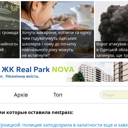
: громада
Хочуть макарони, котлети та курку:
чим годуватимуть одеських
ічийного»
школярів і чому до початку
Ворог атакував
ий
навчального року можуть
в Одеській обла
не встигнути?
загинула, ще т
Архів
Топ
и которые оставила nestpass:
Троицкой: полиция заподозрила в халатности еще и зав