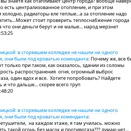
 вы знаете как отапливают центр города? вообще навер
что есть централизованное отопление, и при этом
холодно, радиаторы еле теплые...а за отопление надо
атить...Может стоит проверить теплоснабжение города
а что они деньги берут и не малые... народ мерзнет
:53:25
оицкой: в сгоревшем колледже не нашли ни одного
я, они были под кроватью коменданта
: Почему же, все 
от только при таком, как оказалось, здании из соломы
корость распространения огня, огромный выброс
газа, один вдох и все. Хотите попробовать? Найдете
 и что дальше... скорее всего труп
:48:20
оицкой: в сгоревшем колледже не нашли ни одного
я, они были под кроватью коменданта
:
етушители, на каждом этаже, я там училась. можно
ть такой огонь без масок и противогаза??? думаю нет…