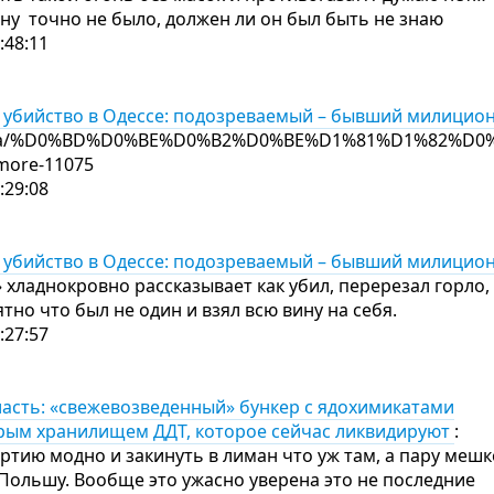
 ну точно не было, должен ли он был быть не знаю
:48:11
 убийство в Одессе: подозреваемый – бывший милицио
d.ua/%D0%BD%D0%BE%D0%B2%D0%BE%D1%81%D1%82%D0%
#more-11075
:29:08
 убийство в Одессе: подозреваемый – бывший милицио
 хладнокровно рассказывает как убил, перерезал горло,
тно что был не один и взял всю вину на себя.
:27:57
ласть: «свежевозведенный» бункер с ядохимикатами
арым хранилищем ДДТ, которое сейчас ликвидируют
:
артию модно и закинуть в лиман что уж там, а пару меш
Польшу. Вообще это ужасно уверена это не последние