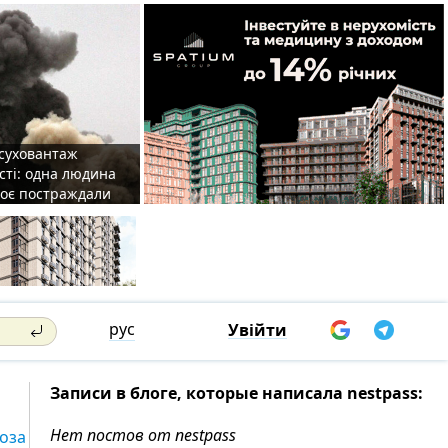
 суховантаж
сті: одна людина
роє постраждали
рус
Увійти
Записи в блоге, которые написала nestpass:
Нет постов от nestpass
хоза