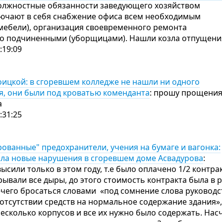
Должностные обязанности заведующего хозяйством
ключают в себя снабжение офиса всем необходимым
 мебели), организация своевременного ремонта
во подчиненными (уборщицами). Нашли козла отпущен
:19:09
оицкой: в сгоревшем колледже не нашли ни одного
я, они были под кроватью коменданта
: прошу прощения
а
:31:25
ованные" предохранители, учения на бумаге и вагонка:
ла новые нарушения в сгоревшем доме Асвадурова
:
ысили только в этом году, т.е было оплачено 1/2 контрак
ывали все дыры, до этого стоимость контракта была в 
ечего бросаться словами «под сомнение слова руководс
отсутствии средств на нормальное содержание здания»,
есколько корпусов и все их нужно было содержать. Нас