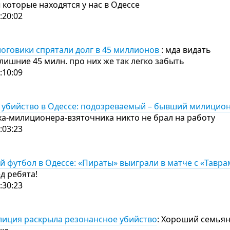
 которые находятся у нас в Одессе
:20:02
логовики спрятали долг в 45 миллионов
: мда видать
лишние 45 милн. про них же так легко забыть
:10:09
 убийство в Одессе: подозреваемый – бывший милицио
ха-милиционера-взяточника никто не брал на работу
:03:23
 футбол в Одессе: «Пираты» выиграли в матче с «Тавра
ед ребята!
:30:23
лиция раскрыла резонансное убийство
: Хороший семьян