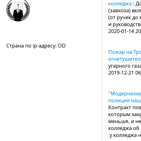
колледжа
: 
(завхоза) в
(от ручек до
и руководст
2020-01-14 20
Страна по ip-адресу: OD
Пожар на Тр
огнетушител
угарного газ
2019-12-21 06
"Модернизир
полиция наш
Контракт пов
которым закр
меньше, и н
колледжа об 
у колледжа н