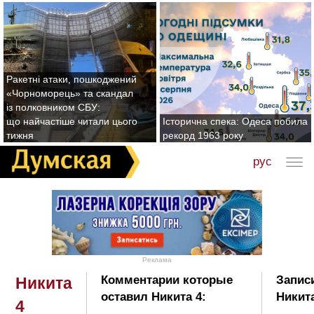
Ракетні атаки, пошкоджений
«Чорноморець» та скандал
із полковником СБУ:
що найчастіше читали цього
Історична спека: Одеса побила
тижня
рекорд 1963 року
рус
Реклама
Комментарии которые
Запис
Никита
оставил Никита 4:
Никита
4