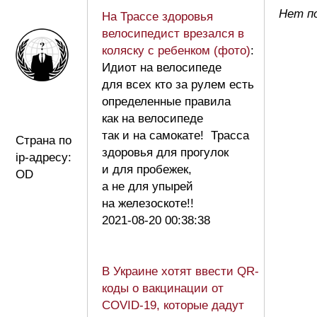
Нет п
На Трассе здоровья
велосипедист врезался в
коляску с ребенком (фото)
:
Идиот на велосипеде
для всех кто за рулем есть
определенные правила
как на велосипеде
так и на самокате! Трасса
Страна по
здоровья для прогулок
ip-адресу:
и для пробежек,
OD
а не для упырей
на железоскоте!!
2021-08-20 00:38:38
В Украине хотят ввести QR-
коды о вакцинации от
COVID-19, которые дадут