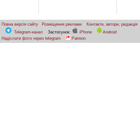
Повна версія сайту
Розміщення реклами
Контакти, автори, редакція
Telegram-канал
Застосунок:
iPhone
Android
Надіслати фото через telegram
Patreon