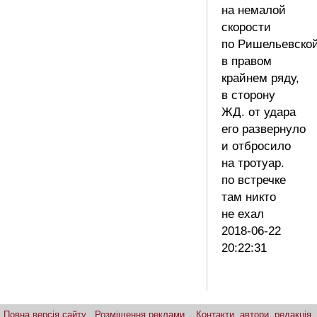
на немалой
скорости
по Ришельевско
в правом
крайнем ряду,
в сторону
ЖД. от удара
его развернуло
и отбросило
на тротуар.
по встречке
там никто
не ехал
2018-06-22
20:22:31
Повна версія сайту
Розміщення реклами
Контакти, автори, редакція