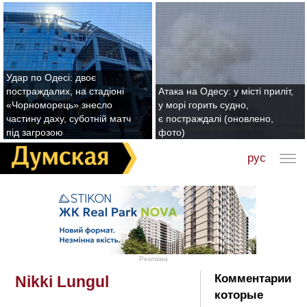
Удар по Одесі: двоє
постраждалих, на стадіоні
Атака на Одесу: у місті приліт,
«Чорноморець» знесло
у морі горить судно,
частину даху, суботній матч
є постраждалі (оновлено,
під загрозою
фото)
рус
Реклама
Комментарии
Nikki Lungul
которые