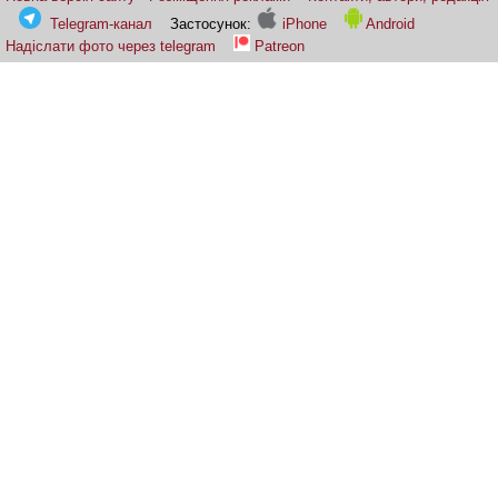
Telegram-канал
Застосунок:
iPhone
Android
Надіслати фото через telegram
Patreon