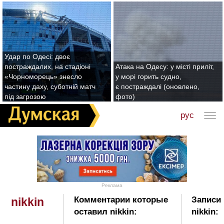
Удар по Одесі: двоє
постраждалих, на стадіоні
Атака на Одесу: у місті приліт,
«Чорноморець» знесло
у морі горить судно,
частину даху, суботній матч
є постраждалі (оновлено,
під загрозою
фото)
рус
Реклама
Комментарии которые
Записи 
nikkin
оставил nikkin:
nikkin: