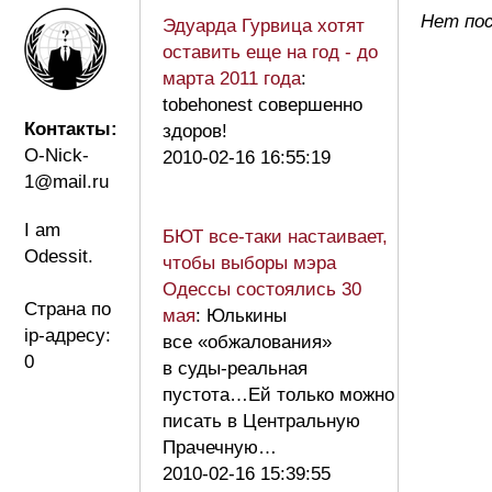
Нет пос
Эдуарда Гурвица хотят
оставить еще на год - до
марта 2011 года
:
tobehonest совершенно
Контакты:
здоров!
O-Nick-
2010-02-16 16:55:19
1@mail.ru
I am
БЮТ все-таки настаивает,
Odessit.
чтобы выборы мэра
Одессы состоялись 30
Страна по
мая
: Юлькины
ip-адресу:
все «обжалования»
0
в суды-реальная
пустота…Ей только можно
писать в Центральную
Прачечную…
2010-02-16 15:39:55