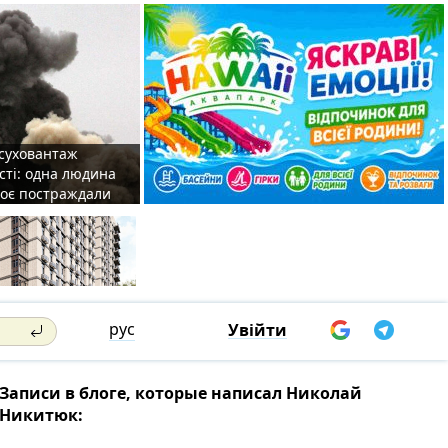
 суховантаж
сті: одна людина
роє постраждали
рус
Увійти
Записи в блоге, которые написал Николай
Никитюк: