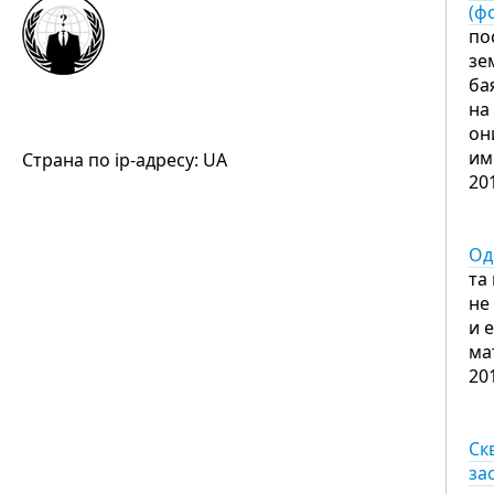
(ф
по
зе
ба
на
он
им
Страна по ip-адресу: UA
20
Од
та
не
и 
ма
20
Ск
за