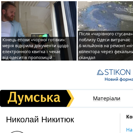
Після «чарівного стусана»
Кінець епохи «чорної готівки»:
поблизу Одеси витрачає
мерія відкрила документи щодо
6 мільйонів на ремонт «н
електронного квитка і чекає
колектора через фекальн
від одеситів пропозицій
скандал
Матеріали
Николай Никитюк
Ко
На