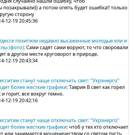
годня случайно нашли ошибку, чтоб
ы позакрывали)) а потом опять будет ошибка!! только
другую сторону
14-12-19 20:45:36
Одессе похитили недавно высаженные молодые ели и
сны (фото)
: Сами садят сами воруют, то что своровали
дят в другом месте круговорот в природе.
14-12-19 20:43:34
есситам станут чаще отключать свет: "Укрэнерго"
одит более жесткие графики
: Таврия В свет как горел
к и горит, все вокруг темно.
14-12-19 20:42:16
есситам станут чаще отключать свет: "Укрэнерго"
одит более жесткие графики
: чтоб у тех кто отключает
ет или занимается мошеничеством со светом пусть