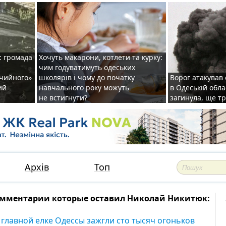
: громада
Хочуть макарони, котлети та курку:
чим годуватимуть одеських
ічийного»
школярів і чому до початку
Ворог атакував
ий
навчального року можуть
в Одеській обла
не встигнути?
загинула, ще т
Архів
Топ
мментарии которые оставил Николай Никитюк:
 главной елке Одессы зажгли сто тысяч огоньков