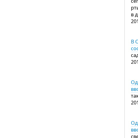
се
рт
в 
20
В 
со
са
20
Од
вв
та
20
Од
вв
св