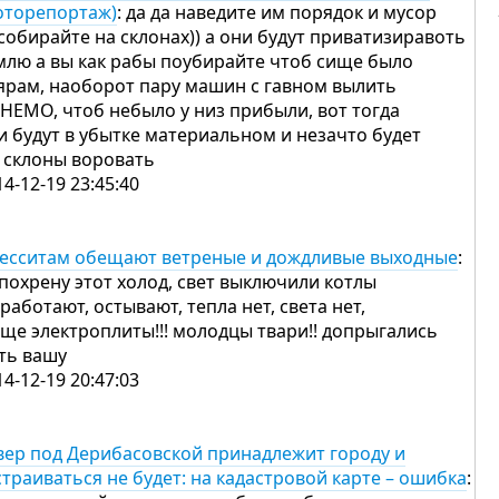
оторепортаж)
: да да наведите им порядок и мусор
собирайте на склонах)) а они будут приватизиравоть
млю а вы как рабы поубирайте чтоб сище было
ярам, наоборот пару машин с гавном вылить
 НЕМО, чтоб небыло у низ прибыли, вот тогда
и будут в убытке материальном и незачто будет
 склоны воровать
14-12-19 23:45:40
есситам обещают ветреные и дождливые выходные
:
 похрену этот холод, свет выключили котлы
 работают, остывают, тепла нет, света нет,
еще электроплиты!!! молодцы твари!! допрыгались
ть вашу
14-12-19 20:47:03
вер под Дерибасовской принадлежит городу и
страиваться не будет: на кадастровой карте – ошибка
: