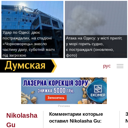
Удар по Одесі: двоє
постраждалих, на стадіоні
Атака на Одесу: у місті приліт,
«Чорноморець» знесло
у морі горить судно,
частину даху, суботній матч
є постраждалі (оновлено,
під загрозою
фото)
рус
Реклама
Комментарии которые
Nikolasha
оставил Nikolasha Gu:
N
Gu