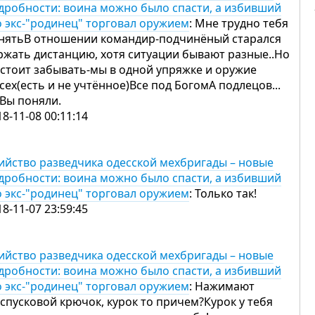
дробности: воина можно было спасти, а избивший
о экс-"родинец" торговал оружием
: Мне трудно тебя
нятьВ отношении командир-подчинёный старался
ржать дистанцию, хотя ситуации бывают разные..Но
 стоит забывать-мы в одной упряжке и оружие
Всех(есть и не учтённое)Все под БогомА подлецов...
 Вы поняли.
18-11-08 00:11:14
ийство разведчика одесской мехбригады – новые
дробности: воина можно было спасти, а избивший
о экс-"родинец" торговал оружием
: Только так!
18-11-07 23:59:45
ийство разведчика одесской мехбригады – новые
дробности: воина можно было спасти, а избивший
о экс-"родинец" торговал оружием
: Нажимают
 спусковой крючок, курок то причем?Курок у тебя