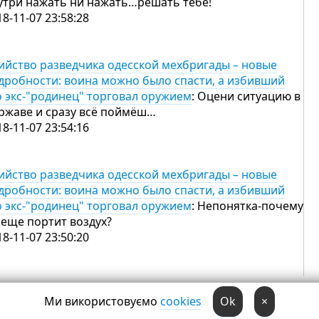
утри нажать ни нажать…решать тебе!
18-11-07 23:58:28
ийство разведчика одесской мехбригады – новые
дробности: воина можно было спасти, а избивший
о экс-"родинец" торговал оружием
: Оцени ситуацию в
ржаве и сразу всё поймёш…
18-11-07 23:54:16
ийство разведчика одесской мехбригады – новые
дробности: воина можно было спасти, а избивший
о экс-"родинец" торговал оружием
: Непонятка-почему
 еще портит воздух?
18-11-07 23:50:20
Ми використовуємо
cookies
Ok
×
009, 2010
,
2012
,
2015
,
2019
Довідник
Мобільна версія
Надіслати новину через 