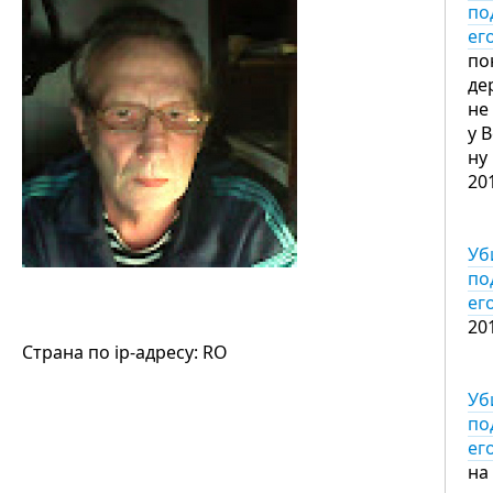
по
ег
по
де
не
у 
ну
20
Уб
по
ег
20
Страна по ip-адресу: RO
Уб
по
ег
на