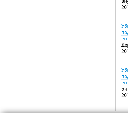
вн
20
Уб
по
ег
Де
20
Уб
по
ег
он
20
© 2008-2026 Думська
Реклама
Контакти, автори, редакція
Вибори в Одесі 2