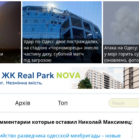
Удар по Одесі: двоє постраждалих,
на стадіоні «Чорноморець» знесло
Атака на Одесу: 
ти
частину даху, суботній матч
у морі горить с
під загрозою
(оновлено, фото
Архів
Топ
мментарии которые оставил Николай Максимец:
ийство разведчика одесской мехбригады – новые