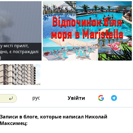
у місті приліт,
удно, є постраждалі
)
рус
Увійти
Записи в блоге, которые написал Николай
Максимец: