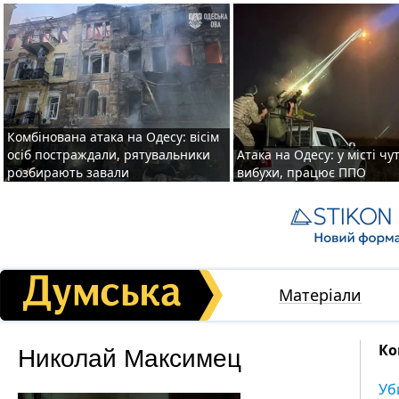
Комбінована атака на Одесу: вісім
осіб постраждали, рятувальники
Атака на Одесу: у місті чу
розбирають завали
вибухи, працює ППО
Матеріали
Николай Максимец
Ко
Уб