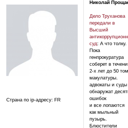
Николай Проща
Дело Труханова
передали в
Высший
антикоррупцион
суд
: А что толку.
Пока
генпрокуратура
соберет в течен
2-х лет до 50 то
макулатуры.
адвокаты и суды
обнаружат десят
ошибок
Страна по ip-адресу: FR
и все лопаются
как мыльный
пузырь.
Блюстители