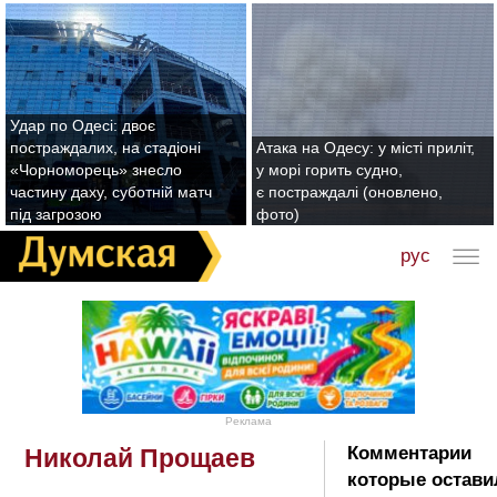
Удар по Одесі: двоє
постраждалих, на стадіоні
Атака на Одесу: у місті приліт,
«Чорноморець» знесло
у морі горить судно,
частину даху, суботній матч
є постраждалі (оновлено,
під загрозою
фото)
рус
Реклама
Комментарии
Николай Прощаев
которые остави