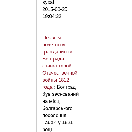
вуза!
2015-08-25
19:04:32
Первым
почетным
гражданином
Болграда
станет герой
Отечественной
войны 1812
года
: Болград
був заснований
на місці
болгарського
поселення
Табакі у 1821
році