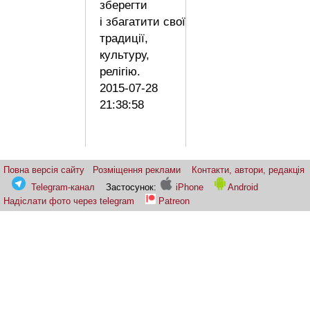
зберегти
і збагатити свої
традиції,
культуру,
релігію.
2015-07-28
21:38:58
Повна версія сайту
Розміщення реклами
Контакти, автори, редакція
Telegram-канал
Застосунок:
iPhone
Android
Надіслати фото через telegram
Patreon