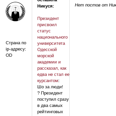
Нет постов от Ни
Никуся:
Президент
присвоил
статус
национального
Страна по
университета
ip-адресу:
Одесской
OD
морской
академии и
рассказал, как
едва не стал ее
курсантом
:
Шо за люди!
? Президент
поступил сразу
в два самых
рейтинговых