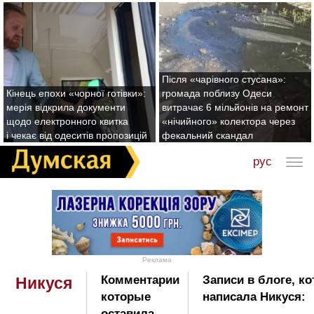
Після «чарівного стусана»:
Кінець епохи «чорної готівки»:
громада поблизу Одеси
мерія відкрила документи
витрачає 6 мільйонів на ремонт
щодо електронного квитка
«нічийного» колектора через
і чекає від одеситів пропозицій
фекальний скандал
рус
Реклама
Комментарии
Записи в блоге, к
Никуся
которые
написала Никуся:
оставила