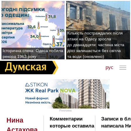
Кількість постраждалих після
атаки на Одесу зросла
до дванадцяти: частина міста
Історична спека: Одеса побила
досі залишається без світла
рекорд 1963 року
та води (оновлено)
рус
Реклама
Комментарии
Записи в бл
Нина
которые оставила
написала Ни
Астахова