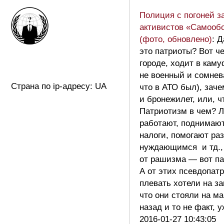
Полиция с погоней з
активистов «Самооб
(фото, обновлено)
: Д
это патриоты? Вот че
городе, ходит в кам
не военный и сомнев
Страна по ip-адресу: UA
что в АТО был), зач
и бронежилет, или, ч
Патриотизм в чем? 
работают, поднимают
налоги, помогают ра
нуждающимся и тд.,
от рашизма — вот па
А от этих псевдопат
плевать хотели на за
что они стояли на ма
назад и то не факт, 
2016-01-27 10:43:05