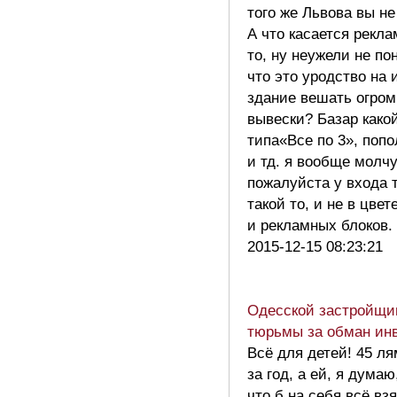
того же Львова вы не
А что касается рекла
то, ну неужели не по
что это уродство на 
здание вешать огро
вывески? Базар какой
типа«Все по 3», попо
и тд. я вообще молчу
пожалуйста у входа 
такой то, и не в цвет
и рекламных блоков
2015-12-15 08:23:21
Одесской застройщиц
тюрьмы за обман ин
Всё для детей! 45 ля
за год, а ей, я думаю
что б на себя всё взя