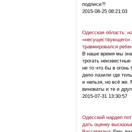
подписи?!
2015-08-25 08:21:03
Одесская область: н
«несуществующего» 
травмировался ребен
В наше время мы зна
трогать неизвестные
не то что бы в огонь
дело лазили где тол
и нельзя, но всё же.
виноваты и те и др
2015-07-31 13:30:57
Одесский нардеп по
дать оценку высказ
Вассермана
: Ему, ви