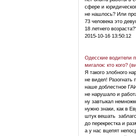
сфере и юридическо
не нашлось? Или пр
73 человека это дев
18 летнего возраста
2015-10-16 13:50:12
Одесские водители п
мигалок: кто кого? (
Я такого злобного н
не видел! Разогнать
наше доблестное ГАИ
не нарушало и работ
ну завтыкал немножк
нужно знаки, как в Е
штук вешать заблаг
до перекрестка и раз
а у нас вцепят непо