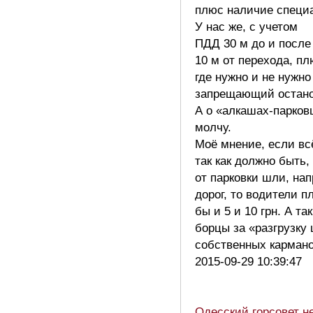
плюс наличие специа
У нас же, с учетом
ПДД 30 м до и после
10 м от перехода, п
где нужно и не нужно
запрещающий остано
А о «алкашах-парков
молчу.
Моё мнение, если вс
так как должно быть,
от парковки шли, на
дорог, то водители п
бы и 5 и 10 грн. А т
борцы за «разгрузку 
собственных карман
2015-09-29 10:39:47
Одесский горсовет н