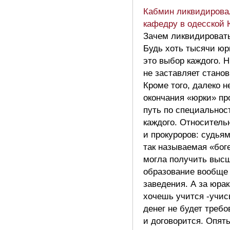
Кабмин ликвидирова
кафедру в одесской
Зачем ликвидироват
Будь хоть тысячи юр
это выбор каждого. Н
не заставляет стано
Кроме того, далеко н
окончания «юрки» п
путь по специальнос
каждого. Относитель
и прокуроров: судьям
так называемая «бог
могла получить выс
образование вообще 
заведения. А за юра
хочешь учится -учись
денег не будет требо
и договорится. Опят