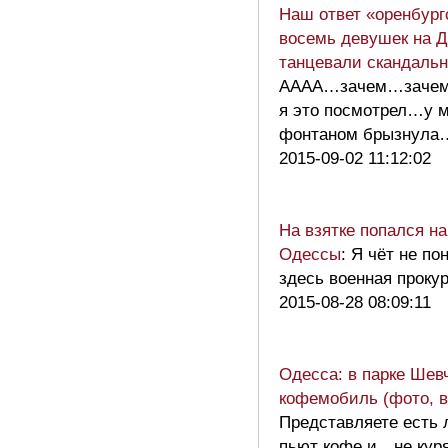
Наш ответ «оренбург
восемь девушек на 
танцевали скандальн
АААА…зачем…заче
я это посмотрел…у м
фонтаном брызнул
2015-09-02 11:12:02
На взятке попался н
Одессы
: Я чёт не по
здесь военная прокур
2015-08-28 08:09:11
Одесса: в парке Шев
кофемобиль (фото, в
Представляете есть 
пьют кофе и…не куря