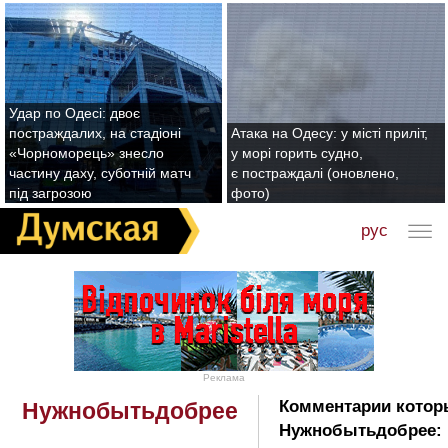
Удар по Одесі: двоє
постраждалих, на стадіоні
Атака на Одесу: у місті приліт,
«Чорноморець» знесло
у морі горить судно,
частину даху, суботній матч
є постраждалі (оновлено,
під загрозою
фото)
рус
Реклама
Комментарии котор
Нужнобытьдобрее
Нужнобытьдобрее: