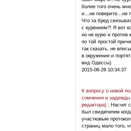
более того очень мн
и…не поверите…не п
Что за бред связыва
с курением?! Я вот 
но не курю и против
по той простой причи
так сказать, не впис
в окружение и портя
вид Одессы)
2015-08-26 10:34:37
К вопросу о новой п
сомнения и надежды 
редактора)
: Насчет 
был свидетелем когд
участковым протокол
страниц мало того, 