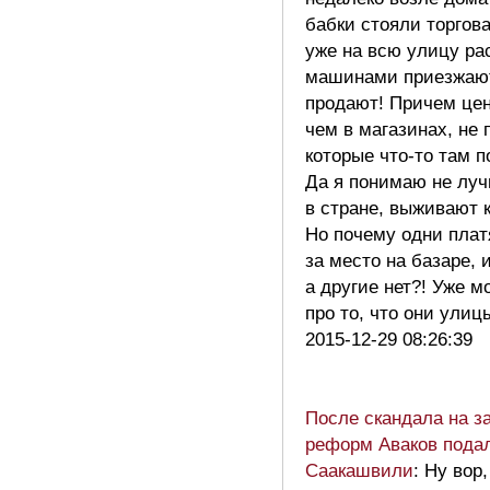
бабки стояли торгова
уже на всю улицу ра
машинами приезжают
продают! Причем це
чем в магазинах, не
которые что-то там 
Да я понимаю не лу
в стране, выживают к
Но почему одни платя
за место на базаре, 
а другие нет?! Уже м
про то, что они ули
2015-12-29 08:26:39
После скандала на з
реформ Аваков подал
Саакашвили
: Ну вор