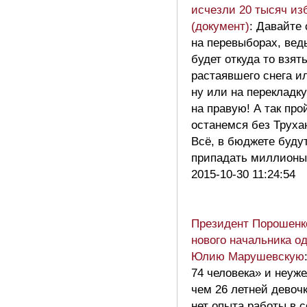
исчезли 20 тысяч из
(документ)
: Давайте
на перевыборах, вед
будет откуда то взят
растаявшего снега ил
ну или на перекладку
на правую! А так пр
останемся без Трухан
Всё, в бюджете буду
припадать миллион
2015-10-30 11:24:54
Президент Порошенк
нового начальника о
Юлию Марушевскую
74 человека» и неуж
чем 26 летней девочк
нет опыта работы в 