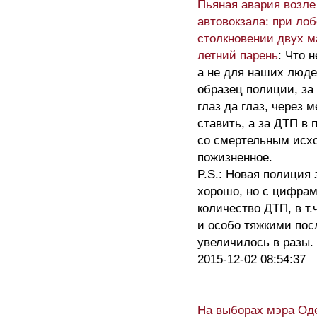
Пьяная авария возле
автовокзала: при ло
столкновении двух м
летний парень
: Что н
а не для наших люде
образец полиции, з
глаз да глаз, через 
ставить, а за ДТП в 
со смертельным исх
пожизненное.
P.S.: Новая полиция 
хорошо, но с цифрам
количество ДТП, в т.
и особо тяжкими пос
увеличилось в разы
2015-12-02 08:54:37
На выборах мэра Оде