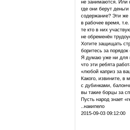
не занимаются. Или 
где они берут деньги
содержание? Эти же 
в рабочее время, т.е.
те кто в них участву
не обременён трудоу
Хотите защищать стр
боритесь за порядок
Я думаю уже ни для к
что эти ребята рабо
«любой каприз за ва
Какого, извините, в 
с дубинками, балонч
вы такие борцы за с
Пусть народ знает «г
..накипело
2015-09-03 09:12:00