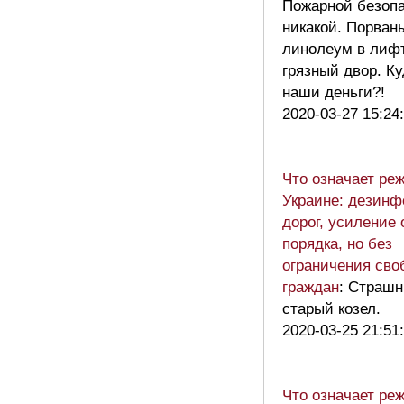
Пожарной безоп
никакой. Порван
линолеум в лифт
грязный двор. К
наши деньги?!
2020-03-27 15:24
Что означает ре
Украине: дезинф
дорог, усиление
порядка, но без
ограничения сво
граждан
: Страшн
старый козел.
2020-03-25 21:51
Что означает ре