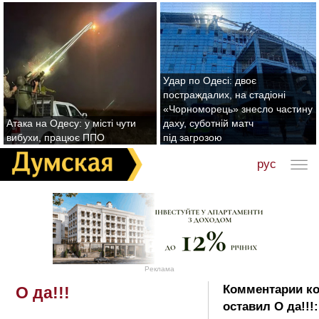
Удар по Одесі: двоє
постраждалих, на стадіоні
«Чорноморець» знесло частину
Атака на Одесу: у місті чути
даху, суботній матч
вибухи, працює ППО
під загрозою
рус
Реклама
Комментарии к
О да!!!
оставил О да!!!: