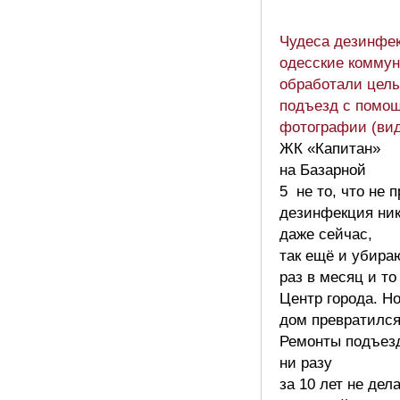
Чудеса дезинфе
одесские комму
обработали цел
подъезд с помо
фотографии (ви
ЖК «Капитан»
на Базарной
5 не то, что не 
дезинфекция ник
даже сейчас,
так ещё и убира
раз в месяц и то
Центр города. Н
дом превратился
Ремонты подъез
ни разу
за 10 лет не дел