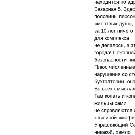
находится по ад
Базарная 5. Зде
половины персо
«мертвых душ»,
за 10 лет ничего
для комплекса
не делалось, а э
города! Пожарно
безопасности ни
Плюс численные
нарушения со ст
бухгалтерии, она
Во всех смыслах
Там копать и коп
жильцы сами
не справляются 
крысиной «мафи
Управляющий Се
никакой, хамло