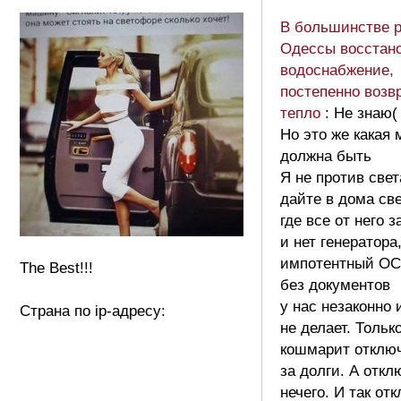
В большинстве 
Одессы восстан
водоснабжение,
постепенно возв
тепло
: Не знаю(
Но это же какая
должна быть
Я не против свет
дайте в дома све
где все от него з
и нет генератора
импотентный О
The Best!!!
без документов
у нас незаконно 
Страна по ip-адресу:
не делает. Тольк
кошмарит отклю
за долги. А откл
нечего. И так о