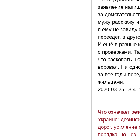
заявление напи
за домогательст
мужу расскажу и
я ему не завиду
переедет, в друг
И ещё в разные 
с проверками. Т
что раскопать. Г
воровал. Ни одно
за все годы пере
жильцами.
2020-03-25 18:41
Что означает ре
Украине: дезинф
дорог, усиление
порядка, но без