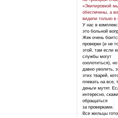
«Экипировкой м
обеспечены, а в
видели только в 
У нас в комплекс
это больной воп
Жек очень боитс
проверки (и не т
этой, там если к
службы могут
озолотиться), но
давно уволить, э
этих тварей, ко
плевать на все, 
деньги мутят. Ес
интересно, скажи
обращаться
за проверками.
Все жильцы гот