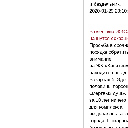
и бездельник.
2020-01-29 23:10
В одесских ЖКСа
начнутся сокра
Просьба в срочн
порядке обратит
внимание
на ЖК «Капитан»
находится по ад
Базарная 5. Зде
половины персо
«мертвых душ»,
за 10 лет ничего
для комплекса
не делалось, а э
города! Пожарно
безопасности ни