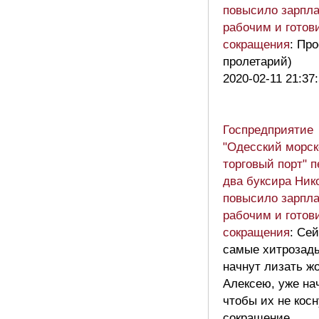
повысило зарпл
рабочим и готов
сокращения
: Пр
пролетарий)
2020-02-11 21:37
Госпредприятие
"Одесский морск
торговый порт" 
два буксира Ник
повысило зарпл
рабочим и готов
сокращения
: Се
самые хитрозад
начнут лизать ж
Алексею, уже на
чтобы их не кос
сокращение