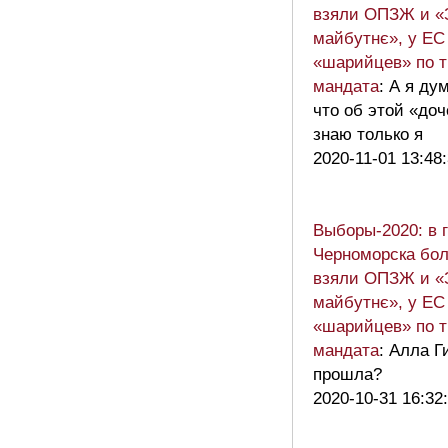
взяли ОПЗЖ и «
майбутнє», у ЕС
«шарийцев» по т
мандата
: А я ду
что об этой «доч
знаю только я
2020-11-01 13:48
Выборы-2020: в 
Черноморска бо
взяли ОПЗЖ и «
майбутнє», у ЕС
«шарийцев» по т
мандата
: Алла Г
прошла?
2020-10-31 16:32