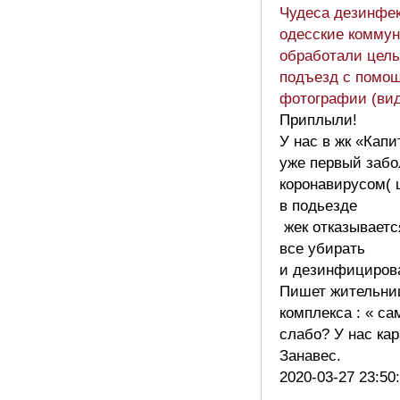
Чудеса дезинфе
одесские комму
обработали цел
подъезд с помо
фотографии (ви
Приплыли!
У нас в жк «Капи
уже первый заб
коронавирусом(
в подьезде
жек отказываетс
все убирать
и дезинфициров
Пишет жительни
комплекса : « са
слабо? У нас кар
Занавес.
2020-03-27 23:50