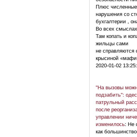
Плюс численные
нарушения со ст
бухгалтерии , он
Во всех смыслах
Там копать и коп
жильцы сами
не справляются 
крысиной «маф
2020-01-02 13:25
"На вызовы мож
подзабить": оде
патрульный расс
после реорганиз
управлении ниче
изменилось
: Не
как большинство