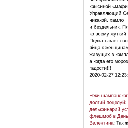
крысиной «мафи
Управляющий Се
никакой, хамло
и бездельник. П
ко всему жуткий 
Подкатывает сво
яйца к женщинам
живущих в компл
а когда его моро
гадости!!!
2020-02-27 12:23
Реки шампанског
долгий поцелуй:
дельфинарий ус
флешмоб в День
Валентина
: Так ж