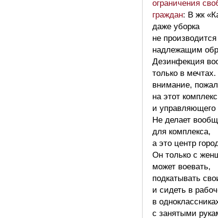
ограничения сво
граждан
: В жк «
даже уборка
не производится
надлежащим обра
Дезинфекция во
только в мечтах
внимание, пожал
на этот комплекс
и управляющего 
Не делает вообщ
для комплекса,
а это центр горо
Он только с же
может воевать,
подкатывать сво
и сидеть в рабо
в одноклассника
с занятыми рука