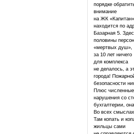
порядке обратит
внимание
на ЖК «Капитан»
находится по ад
Базарная 5. Зде
половины персо
«мертвых душ»,
за 10 лет ничего
для комплекса
не делалось, а э
города! Пожарно
безопасности ни
Плюс численные
нарушения со ст
бухгалтерии, она
Во всех смыслах
Там копать и коп
жильцы сами
не справляются 