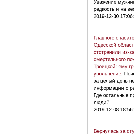
Уважение мужчин
редкость и на в
2019-12-30 17:06
Главного спасат
Одесской облас
отстранили из-з
смертельного по
Троицкой: ему гр
увольнение
: По
за целый день не
информации о ра
Где остальные 
люди?
2019-12-08 18:56
Вернулась за ст